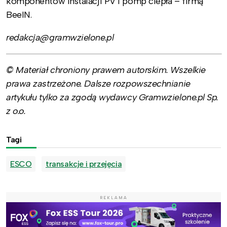
komponentów instalacji PV i pomp ciepła – firmą
BeeIN.
redakcja@gramwzielone.pl
© Materiał chroniony prawem autorskim. Wszelkie
prawa zastrzeżone. Dalsze rozpowszechnianie
artykułu tylko za zgodą wydawcy Gramwzielone.pl Sp.
z o.o.
Tagi
ESCO
transakcje i przejęcia
REKLAMA