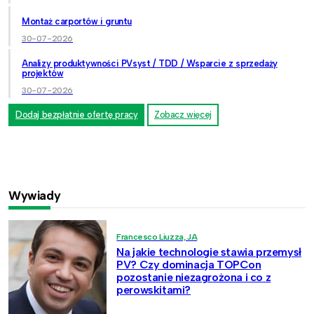
Montaż carportów i gruntu
30-07-2026
Analizy produktywności PVsyst / TDD / Wsparcie z sprzedaży
projektów
30-07-2026
Dodaj bezpłatnie ofertę pracy
Zobacz więcej
Wywiady
Francesco Liuzza, JA
Na jakie technologie stawia przemysł
PV? Czy dominacja TOPCon
pozostanie niezagrożona i co z
perowskitami?