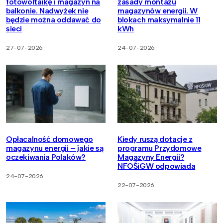
fotowoltaikę i magazyn na
zasady montażu
balkonie. Nadwyżek nie
magazynów energii. W
będzie można oddawać do
blokach maksymalnie 11
sieci
kWh
27-07-2026
24-07-2026
Opłacalność domowego
Kiedy ruszą dotacje z
magazynu energii – jakie są
programu Przydomowe
oczekiwania Polaków?
Magazyny Energii?
NFOŚiGW odpowiada
24-07-2026
22-07-2026