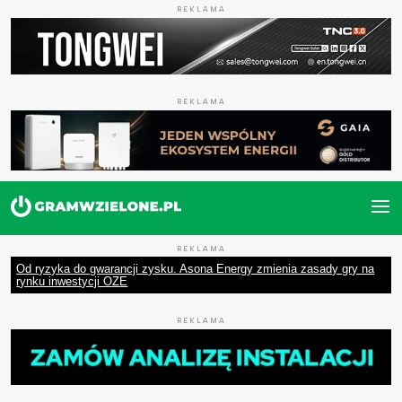
REKLAMA
REKLAMA
REKLAMA
Od ryzyka do gwarancji zysku. Asona Energy zmienia zasady gry na
rynku inwestycji OZE
REKLAMA