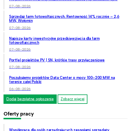
07-08-2026
Sprzedaż farm fotowoltaicznych. Rentowność 14% rocznie – 2,6
MW, Wołomin
07-08-2026
Napiszę karty inwestycyjne przedsięwzięcia dla farm
fotowoltaicznych
07-08-2026
Portfel projektów PV | SN, krótkie trasy przyłączeniowe
07-08-2026
Poszukujemy projektów Data Center o mocy 100–200 MW na
terenie całej Polski
06-08-2026
Dodaj bezpłatne ogłoszenie
Zobacz więcej
Oferty pracy
Współpraca dla osób zarządzających zespołami sprzedaży