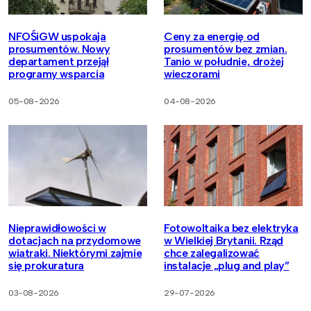
NFOŚiGW uspokaja
Ceny za energię od
prosumentów. Nowy
prosumentów bez zmian.
departament przejął
Tanio w południe, drożej
programy wsparcia
wieczorami
05-08-2026
04-08-2026
Nieprawidłowości w
Fotowoltaika bez elektryka
dotacjach na przydomowe
w Wielkiej Brytanii. Rząd
wiatraki. Niektórymi zajmie
chce zalegalizować
się prokuratura
instalacje „plug and play”
03-08-2026
29-07-2026