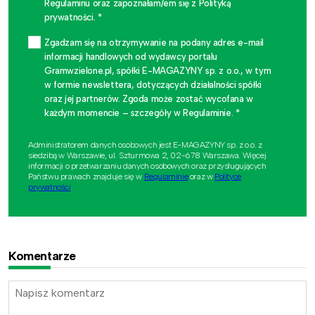
Regulaminu oraz zapoznałam/em się z Polityką
prywatności. *
Zgadzam się na otrzymywanie na podany adres e-mail
informacji handlowych od wydawcy portalu
Gramwzielone.pl, spółki E-MAGAZYNY sp. z o.o., w tym
w formie newslettera, dotyczących działalności spółki
oraz jej partnerów. Zgoda może zostać wycofana w
każdym momencie – szczegóły w Regulaminie. *
Administratorem danych osobowych jest E-MAGAZYNY sp. z o.o. z
siedzibą w Warszawie, ul. Szturmowa 2, 02-678 Warszawa. Więcej
informacji o przetwarzaniu danych osobowych oraz przysługujących
Państwu prawach znajduje się w
Regulaminie
oraz w
Polityce
prywatności
.
Komentarze