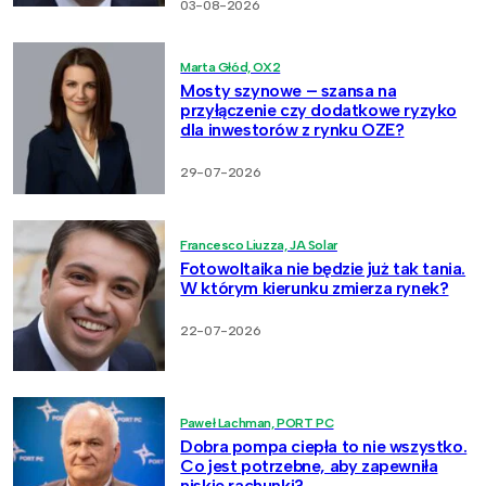
03-08-2026
Marta Głód, OX2
Mosty szynowe – szansa na
przyłączenie czy dodatkowe ryzyko
dla inwestorów z rynku OZE?
29-07-2026
Francesco Liuzza, JA Solar
Fotowoltaika nie będzie już tak tania.
W którym kierunku zmierza rynek?
22-07-2026
Paweł Lachman, PORT PC
Dobra pompa ciepła to nie wszystko.
Co jest potrzebne, aby zapewniła
niskie rachunki?