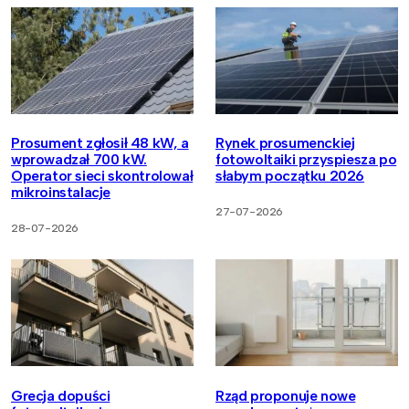
Prosument zgłosił 48 kW, a
Rynek prosumenckiej
wprowadzał 700 kW.
fotowoltaiki przyspiesza po
Operator sieci skontrolował
słabym początku 2026
mikroinstalacje
27-07-2026
28-07-2026
Grecja dopuści
Rząd proponuje nowe