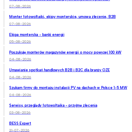
07-08-2026
Monter fotowoltaiki, ekipy monterskie, umowa zlecenie, B2B
07-08-2026
Ekipa monterska - banki energii
05-08-2026
Poszukuję monterów magazynów energii o mocy powyżej 100 kW
04-08-2026
Umawianie spotkań handlowych B2B i B2C dla branży OZE
04-08-2026
Szukam firmy do montażu instalacji PV na dachach w Polsce 1-5 MW
04-08-2026
Serwisy, przeglądy fotowoltaika - przyjmę zlecenia
03-08-2026
BESS Expert
31-07-2026