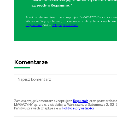
działalności spółki oraz jej partnerów. Zgoda może zo
szczegóły w Regulaminie. *
Administratorem danych osobowych jest E-MAGAZYNY sp. z o.o. z si
Warszawa. Więcej informacji o przetwarzaniu danych osobowych oraz
Regulaminie
oraz w
Polityce prywatności
.
Komentarze
Zamieszczając komentarz akceptujesz
Regulamin
oraz potwierdzasz
MAGAZYNY sp. z o.o. z siedzibą w Warszawie, ul.Szturmowa 2, 02-6
Państwu prawach znajduje się w
Polityce prywatności
.