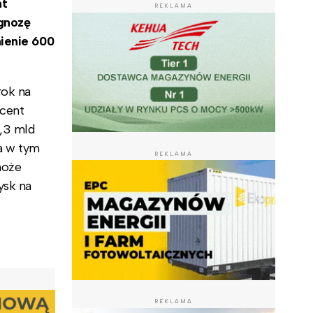
nt
REKLAMA
gnozę
nienie 600
rok na
ucent
1,3 mld
a w tym
REKLAMA
może
ysk na
REKLAMA