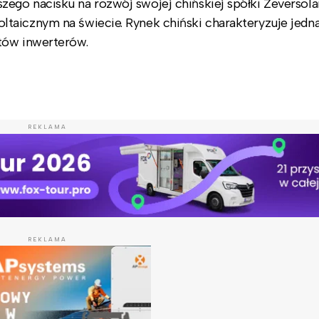
go nacisku na rozwój swojej chińskiej spółki Zeversola
taicznym na świecie. Rynek chiński charakteryzuje jedn
ntów inwerterów.
REKLAMA
REKLAMA