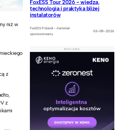
FoxESS Tour 2026 - wiedza,
technologia i praktyka bliżej
instalatorów
ny niż w
FoxESS Poland - materiał
03-08-2026
sponsorowany
REKLAMA
emieckiego
cą z
adto,
PV z
nikami