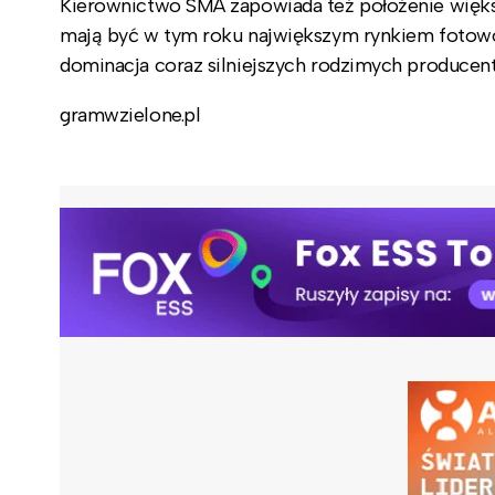
Kierownictwo SMA zapowiada też położenie większe
mają być w tym roku największym rynkiem fotowol
dominacja coraz silniejszych rodzimych produce
gramwzielone.pl