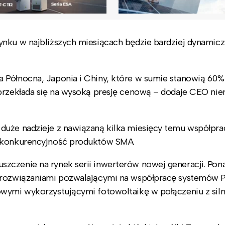
ynku w najbliższych miesiącach będzie bardziej dynamicz
 Północna, Japonia i Chiny, które w sumie stanowią 60%
 przekłada się na wysoką presję cenową – dodaje CEO ni
duże nadzieje z nawiązaną kilka miesięcy temu współpra
ć konkurencyjność produktów SMA.
zczenie na rynek serii inwerterów nowej generacji. Pon
i rozwiązaniami pozwalającymi na współpracę systemów 
owymi wykorzystującymi fotowoltaikę w połączeniu z sil