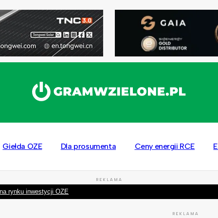
Giełda OZE
Dla prosumenta
Ceny energii RCE
E
REKLAMA
na rynku inwestycji OZE
REKLAMA