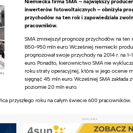
Niemiecka firma SMA – największy produce
inwerterów fotowoltaicznych – obniżyła pro
przychodów na ten rok i zapowiedziała zwol
pracowników.
SMA zmniejszył prognozę przychodów na ten 
850-950 mln euro. Wcześniej niemiecki prod
prognozował swoje przychody na 2014 r. na 1-
euro. Ponadto, kierownictwo SMA nie wyklucz
roku straty operacyjnej, która w jego ocenie 
ess
sięgnąć 45 mln euro. Wcześniej SMA zakłada z
poziomie 20 mln euro.
ńca przyszłego roku na całym świecie 600 pracowników.
REKLAMA