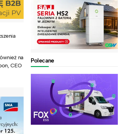
kszenia
również na
Polecane
rbon, CEO