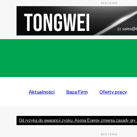
REKLAMA
Aktualności
Baza Firm
Oferty pracy
Od ryzyka do gwarancji zysku. Asona Energy zmienia zasady gry 
REKLAMA