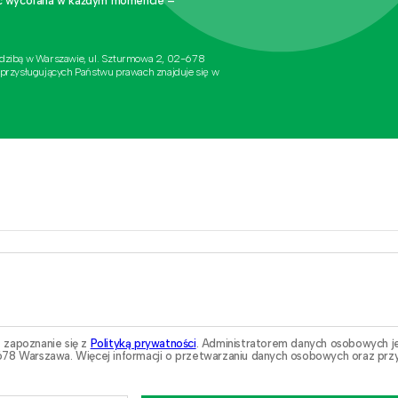
stać wycofana w każdym momencie –
edzibą w Warszawie, ul. Szturmowa 2, 02-678
 przysługujących Państwu prawach znajduje się w
 zapoznanie się z
Polityką prywatności
. Administratorem danych osobowych j
78 Warszawa. Więcej informacji o przetwarzaniu danych osobowych oraz przy