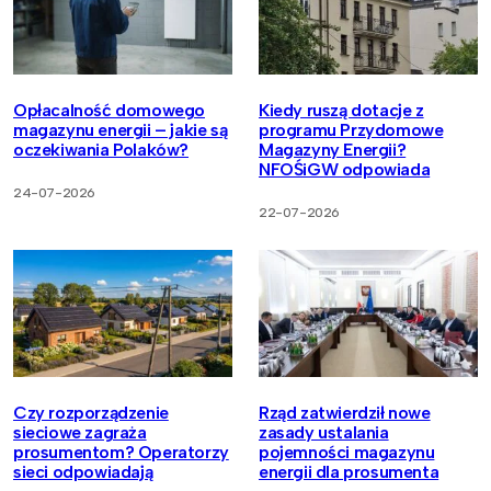
Opłacalność domowego
Kiedy ruszą dotacje z
magazynu energii – jakie są
programu Przydomowe
oczekiwania Polaków?
Magazyny Energii?
NFOŚiGW odpowiada
24-07-2026
22-07-2026
Czy rozporządzenie
Rząd zatwierdził nowe
sieciowe zagraża
zasady ustalania
prosumentom? Operatorzy
pojemności magazynu
sieci odpowiadają
energii dla prosumenta