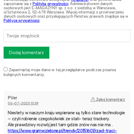
zapoznanie się z
Polityką prywatności
. Administratorem danych
osobowych jest E-MAGAZYNY sp. z o.o. z siedzibą w Warszawie,
ul.Szturmowa 2, 02-678 Warszawa. Więcej informacji o przetwarzaniu
danych osobowych oraz przysługujących Państwu prawach znajduje się w
Polityce prywatności
.
Dodaj komentarz
Zapamiętaj moje dane w tej przeglądarce podczas pisania
kolejnych komentarzy.
PVer
Zgłoś komentarz
06-07-2023 13:39
Niestety w naszym kraju wspierane są tylko stare technologie
– czyli robienie czegokolwiek ze stali- teraz trackery.
Ale prawdziwy rozwój jest tam gdzie znów nas nie ma .
https://www.gramwzielone.pl/trendy/20151601/rzad-traci-