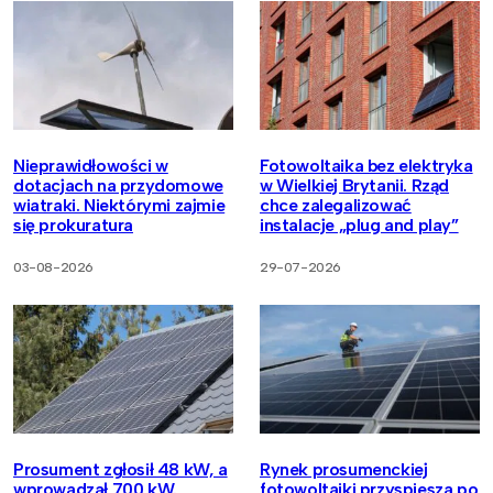
Nieprawidłowości w
Fotowoltaika bez elektryka
dotacjach na przydomowe
w Wielkiej Brytanii. Rząd
wiatraki. Niektórymi zajmie
chce zalegalizować
się prokuratura
instalacje „plug and play”
03-08-2026
29-07-2026
Prosument zgłosił 48 kW, a
Rynek prosumenckiej
wprowadzał 700 kW.
fotowoltaiki przyspiesza po