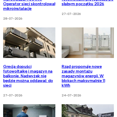
Operator sieci skontrolował
słabym początku 2026
mikroinstalacje
27-07-2026
28-07-2026
Grecja dopuści
Rząd proponuje nowe
fotowoltaikę i magazyn na
zasady montażu
balkonie. Nadwyżek nie
magazynów energii. W
będzie można oddawać do
blokach maksymalnie 11
sieci
kWh
27-07-2026
24-07-2026