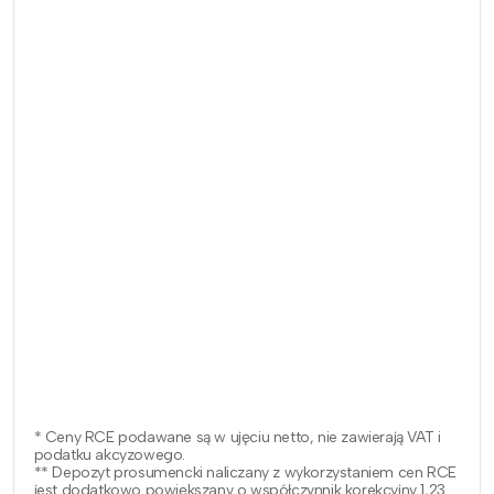
* Ceny RCE podawane są w ujęciu netto, nie zawierają VAT i
podatku akcyzowego.
** Depozyt prosumencki naliczany z wykorzystaniem cen RCE
jest dodatkowo powiększany o współczynnik korekcyjny 1,23.