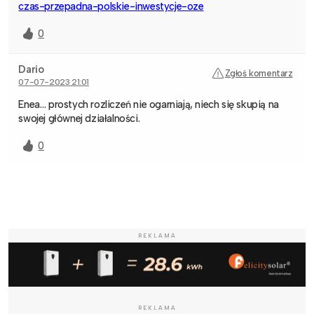
czas-przepadna-polskie-inwestycje-oze
0
Dario
Zgłoś komentarz
07-07-2023 21:01
Enea… prostych rozliczeń nie ogarniają, niech się skupią na
swojej głównej działalności.
0
REKLAMA
REKLAMA