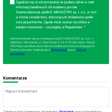
Zgadzam się na otrzymywanie na podany adres e-mail
informacji handlowych od wydawcy portalu
Gramwzielone.pl, spółki E-MAGAZYNY sp. z o.o., w tym
w formie newslettera, dotyczących działalności spółki
oraz jej partnerów. Zgoda może zostać wycofana w
każdym momencie – szczegóły w Regulaminie. *
Administratorem danych osobowych jest E-MAGAZYNY sp. z o.o. z
siedzibą w Warszawie, ul. Szturmowa 2, 02-678 Warszawa. Więcej
informacji o przetwarzaniu danych osobowych oraz przysługujących
Państwu prawach znajduje się w
Regulaminie
oraz w
Polityce
prywatności
.
Komentarze
Zamieszczając komentarz akceptujesz
Regulamin
oraz potwierdzasz