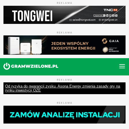
REKLAMA
REKLAMA
REKLAMA
Od ryzyka do gwarancji zysku. Asona Energy zmienia zasady gry na
rynku inwestycji OZE
REKLAMA