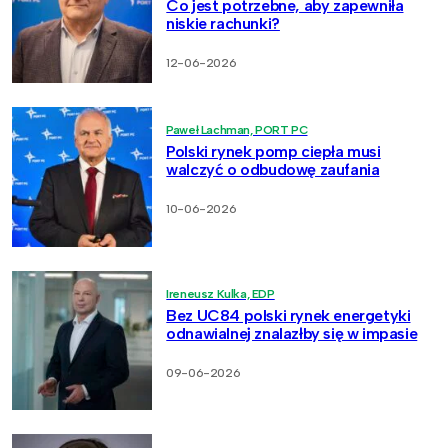
Co jest potrzebne, aby zapewniła
niskie rachunki?
12-06-2026
Paweł Lachman, PORT PC
Polski rynek pomp ciepła musi
walczyć o odbudowę zaufania
10-06-2026
Ireneusz Kulka, EDP
Bez UC84 polski rynek energetyki
odnawialnej znalazłby się w impasie
09-06-2026