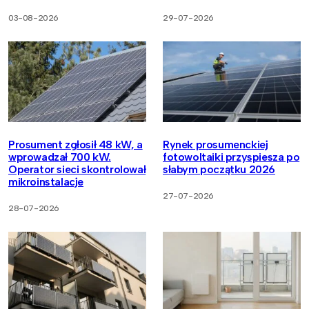
03-08-2026
29-07-2026
Prosument zgłosił 48 kW, a
Rynek prosumenckiej
wprowadzał 700 kW.
fotowoltaiki przyspiesza po
Operator sieci skontrolował
słabym początku 2026
mikroinstalacje
27-07-2026
28-07-2026