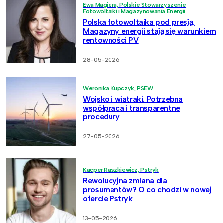
Ewa Magiera, Polskie Stowarzyszenie
Fotowoltaiki i Magazynowania Energii
Polska fotowoltaika pod presją.
Magazyny energii stają się warunkiem
rentowności PV
28-05-2026
Weronika Kupczyk, PSEW
Wojsko i wiatraki. Potrzebna
współpraca i transparentne
procedury
27-05-2026
Kacper Raszkiewicz, Pstryk
Rewolucyjna zmiana dla
prosumentów? O co chodzi w nowej
ofercie Pstryk
13-05-2026