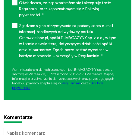
Oświadczam, że zapoznałam/em się i akceptuję treść
Regulaminu oraz zapoznałam/em się z Polityką
prywatności. *
Zgadzam się na otrzymywanie na podany adres e-mail
informacji handlowych od wydawcy portalu
Gramwzielone.pl, spółki E-MAGAZYNY sp. z o.o., w tym
w formie newslettera, dotyczących działalności spółki
oraz jej partnerów. Zgoda może zostać wycofana w
każdym momencie – szczegóły w Regulaminie. *
Administratorem danych osobowych jest E-MAGAZYNY sp. z o.o. z
siedzibą w Warszawie, ul. Szturmowa 2, 02-678 Warszawa. Więcej
informacji o przetwarzaniu danych osobowych oraz przysługujących
Państwu prawach znajduje się w
Regulaminie
oraz w
Polityce
prywatności
.
Komentarze