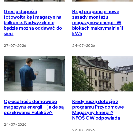
Grecja dopuści
Rząd proponuje nowe
fotowoltaikę i magazyn na
zasady montażu
balkonie. Nadwyżek nie
magazynów energii. W
będzie można oddawać do
blokach maksymalnie 11
sieci
kWh
27-07-2026
24-07-2026
Opłacalność domowego
Kiedy ruszą dotacje z
magazynu energii – jakie są
programu Przydomowe
oczekiwania Polaków?
Magazyny Energii?
NFOŚiGW odpowiada
24-07-2026
22-07-2026