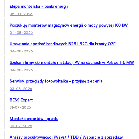
Ekipa monterska - banki energii
05-08-2026
Poszukuję monterów magazynów energii o mocy powyżej 100 kW
04-08-2026
Umawianie spotkań handlowych B2B i B2C dla branży OZE
04-08-2026
Szukam firmy do montażu instalacji PV na dachach w Polsce 1-5 MW
04-08-2026
Serwisy, przeglądy fotowoltaika - przyjmę zlecenia
03-08-2026
BESS Expert
31-07-2026
Montaż carportów i gruntu
30-07-2026
Analizy produktywności PVsyst / TDD / Wsparcie z sprzedaży