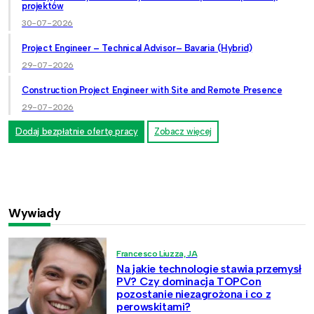
projektów
30-07-2026
Project Engineer – Technical Advisor– Bavaria (Hybrid)
29-07-2026
Construction Project Engineer with Site and Remote Presence
29-07-2026
Dodaj bezpłatnie ofertę pracy
Zobacz więcej
Wywiady
Francesco Liuzza, JA
Na jakie technologie stawia przemysł
PV? Czy dominacja TOPCon
pozostanie niezagrożona i co z
perowskitami?