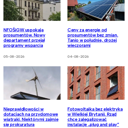
NFOŚiGW uspokaja
Ceny za energię od
prosumentów. Nowy
prosumentów bez zmian.
departament przejął
Tanio w południe, drożej
programy wsparcia
wieczorami
05-08-2026
04-08-2026
Nieprawidłowości w
Fotowoltaika bez elektryka
dotacjach na przydomowe
w Wielkiej Brytanii. Rząd
wiatraki. Niektórymi zajmie
chce zalegalizować
się prokuratura
instalacje „plug and play”