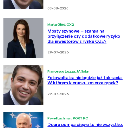
03-08-2026
Marta Głód, OX2
Mosty szynowe – szansa na
przyłączenie czy dodatkowe ryzyko
dla inwestorów z rynku OZE?
29-07-2026
Francesco Liuzza, JA Solar
Fotowoltaika nie będzie już tak tania.
W którym kierunku zmierza rynek?
22-07-2026
Paweł Lachman, PORT PC
Dobra pompa ciepła to nie wszystko.