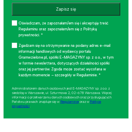
Zapisz się
Oświadczam, że zapoznałam/em się i akceptuję treść
Regulaminu oraz zapoznałam/em się z Polityką
prywatności. *
Zgadzam się na otrzymywanie na podany adres e-mail
informacji handlowych od wydawcy portalu
Gramwzielone.pl, spółki E-MAGAZYNY sp. z o.o., w tym
w formie newslettera, dotyczących działalności spółki
oraz jej partnerów. Zgoda może zostać wycofana w
każdym momencie – szczegóły w Regulaminie. *
Administratorem danych osobowych jest E-MAGAZYNY sp. z o.o. z
siedzibą w Warszawie, ul. Szturmowa 2, 02-678 Warszawa. Więcej
informacji o przetwarzaniu danych osobowych oraz przysługujących
Państwu prawach znajduje się w
Regulaminie
oraz w
Polityce
prywatności
.