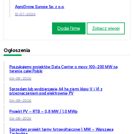
AgroDrone Europe Sp. z o.o.
13-07-2026
Dodaj firmę
Zobacz więcej
Ogłoszenia
Poszukujemy projektów Data Center o mocy 100–200 MW na
terenie całej Polski
06-08-2026
Sprzedam lub wydzierżawię 64 ha ziemi klasy V i VI z
przeznaczeniem pod elektrownię PV
06-08-2026
Projekt PV – RTB – 0,8 MW / 1,0 MWp
06-08-2026
Sprzedam projekt farmy fotowoltaicznej 1 MW – Warszawa
Zachodnia