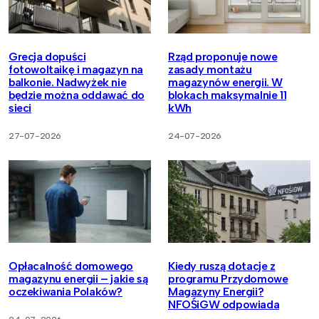
Grecja dopuści
Rząd proponuje nowe
fotowoltaikę i magazyn na
zasady montażu
balkonie. Nadwyżek nie
magazynów energii. W
będzie można oddawać do
blokach maksymalnie 11
sieci
kWh
27-07-2026
24-07-2026
Opłacalność domowego
Kiedy ruszą dotacje z
magazynu energii – jakie są
programu Przydomowe
oczekiwania Polaków?
Magazyny Energii?
NFOŚiGW odpowiada