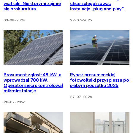
wiatraki. Niektórymi zajmie
chce zalegalizować
się prokuratura
instalacje „plug and play”
03-08-2026
29-07-2026
Prosument zgłosił 48 kW, a
Rynek prosumenckiej
wprowadzał 700 kW.
fotowoltaiki przyspiesza po
Operator sieci skontrolował
słabym początku 2026
mikroinstalacje
27-07-2026
28-07-2026