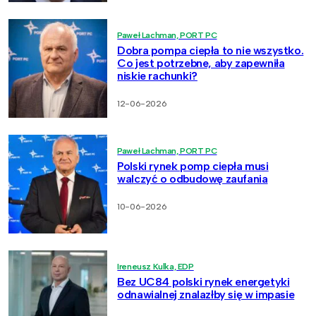
Paweł Lachman, PORT PC
Dobra pompa ciepła to nie wszystko.
Co jest potrzebne, aby zapewniła
niskie rachunki?
12-06-2026
Paweł Lachman, PORT PC
Polski rynek pomp ciepła musi
walczyć o odbudowę zaufania
10-06-2026
Ireneusz Kulka, EDP
Bez UC84 polski rynek energetyki
odnawialnej znalazłby się w impasie