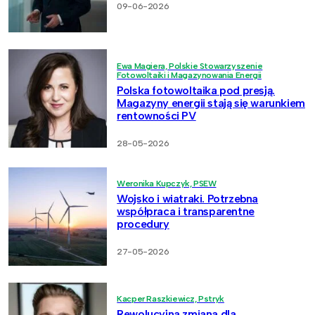
09-06-2026
Ewa Magiera, Polskie Stowarzyszenie
Fotowoltaiki i Magazynowania Energii
Polska fotowoltaika pod presją.
Magazyny energii stają się warunkiem
rentowności PV
28-05-2026
Weronika Kupczyk, PSEW
Wojsko i wiatraki. Potrzebna
współpraca i transparentne
procedury
27-05-2026
Kacper Raszkiewicz, Pstryk
Rewolucyjna zmiana dla