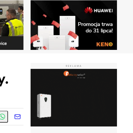
REKLAMA
y.