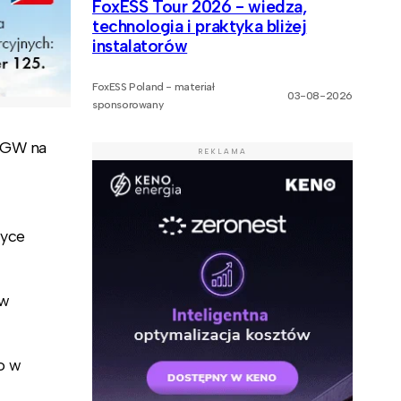
FoxESS Tour 2026 - wiedza,
technologia i praktyka bliżej
instalatorów
FoxESS Poland - materiał
03-08-2026
sponsorowany
7 GW na
REKLAMA
ryce
 w
o w