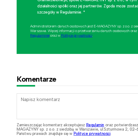
działalności spółki oraz jej partnerów. Zgoda może zo
szczegóły w Regulaminie. *
Administratorem danych osobowych jest E-MAGAZYNY sp. z o.o. z si
Warszawa. Więcej informacji o przetwarzaniu danych osobowych oraz
Regulaminie
oraz w
Polityce prywatności
.
Komentarze
Zamieszczając komentarz akceptujesz
Regulamin
oraz potwierdzasz
MAGAZYNY sp. z o.o. z siedzibą w Warszawie, ul.Szturmowa 2, 02-6
Państwu prawach znajduje się w
Polityce prywatności
.