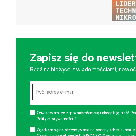
Zapisz się do newslet
Bądź na bieżąco z wiadomościami, nowościa
Oświadczam, że zapoznałam/em się i akceptuję treść Re
Polityką prywatności. *
Zgadzam się na otrzymywanie na podany adres e-mail i
Gramwzielone.pl, spółki E-MAGAZYNY sp. z o.o., w tym