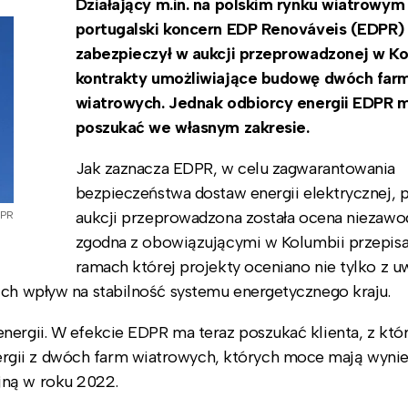
Działający m.in. na polskim rynku wiatrowym
portugalski koncern EDP Renováveis (EDPR)
zabezpieczył w aukcji przeprowadzonej w Ko
kontrakty umożliwiające budowę dwóch far
wiatrowych. Jednak odbiorcy energii EDPR 
poszukać we własnym zakresie.
Jak zaznacza EDPR, w celu zagwarantowania
bezpieczeństwa dostaw energii elektrycznej, 
aukcji przeprowadzona została ocena niezawo
DPR
zgodna z obowiązującymi w Kolumbii przepis
ramach której projekty oceniano nie tylko z u
ich wpływ na stabilność systemu energetycznego kraju.
nergii. W efekcie EDPR ma teraz poszukać klienta, z kt
rgii z dwóch farm wiatrowych, których moce mają wynie
jną w roku 2022.