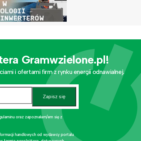
tera Gramwzielone.pl!
mi i ofertami firm z rynku energii odnawialnej.
Zapisz się
gulaminu oraz zapoznałam/em się z
nformacji handlowych od wydawcy portalu
 w formie newslettera, dotyczących