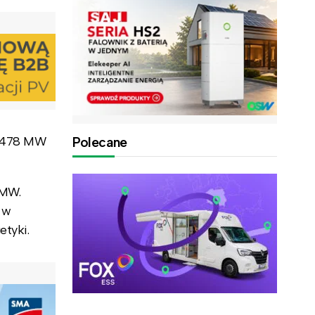
o 478 MW
Polecane
 MW.
 w
etyki.