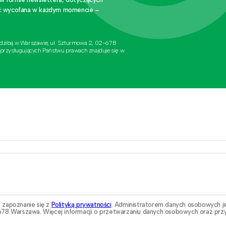
stać wycofana w każdym momencie –
edzibą w Warszawie, ul. Szturmowa 2, 02-678
 przysługujących Państwu prawach znajduje się w
 zapoznanie się z
Polityką prywatności
. Administratorem danych osobowych j
78 Warszawa. Więcej informacji o przetwarzaniu danych osobowych oraz przy