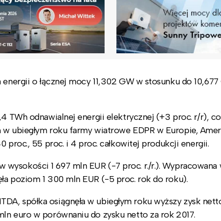
a energii o łącznej mocy 11,302 GW w stosunku do 10,67
4 TWh odnawialnej energii elektrycznej (+3 proc. r/r), co
ym w ubiegłym roku farmy wiatrowe EDPR w Europie, Ame
proc., 55 proc. i 4 proc. całkowitej produkcji energii.
wysokości 1 697 mln EUR (-7 proc. r./r.). Wypracowana
ła poziom 1 300 mln EUR (-5 proc. rok do roku).
TDA, spółka osiągnęła w ubiegłym roku wyższy zysk nett
mln euro w porównaniu do zysku netto za rok 2017.