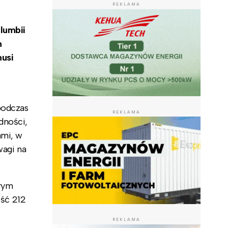
REKLAMA
lumbii
m
musi
podczas
REKLAMA
dności,
ami, w
wagi na
órym
ść 212
REKLAMA