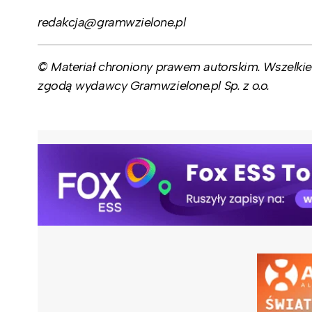
redakcja@gramwzielone.pl
© Materiał chroniony prawem autorskim. Wszelkie 
zgodą wydawcy Gramwzielone.pl Sp. z o.o.