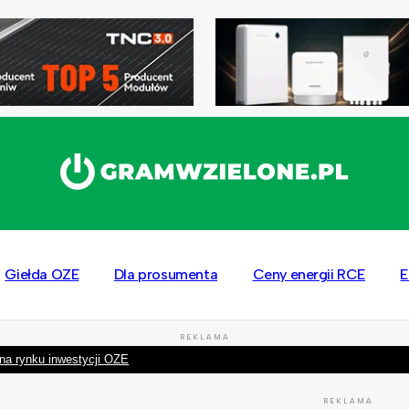
Giełda OZE
Dla prosumenta
Ceny energii RCE
E
REKLAMA
na rynku inwestycji OZE
REKLAMA