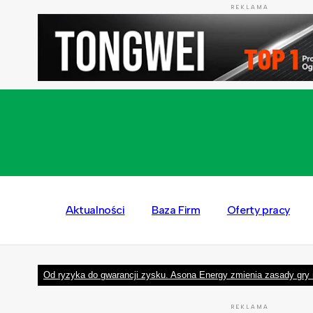
REKLAMA
Aktualności
Baza Firm
Oferty pracy
Od ryzyka do gwarancji zysku. Asona Energy zmienia zasady gry 
REKLAMA