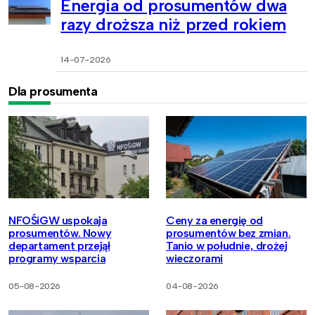
Energia od prosumentów dwa
razy droższa niż przed rokiem
14-07-2026
Dla prosumenta
NFOŚiGW uspokaja
Ceny za energię od
prosumentów. Nowy
prosumentów bez zmian.
departament przejął
Tanio w południe, drożej
programy wsparcia
wieczorami
05-08-2026
04-08-2026