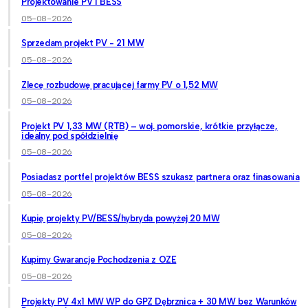
Projektowanie PV i BESS
05-08-2026
Sprzedam projekt PV - 21 MW
05-08-2026
Zlecę rozbudowę pracującej farmy PV o 1,52 MW
05-08-2026
Projekt PV 1,33 MW (RTB) – woj. pomorskie, krótkie przyłącze,
idealny pod spółdzielnię
05-08-2026
Posiadasz portfel projektów BESS szukasz partnera oraz finasowania
05-08-2026
Kupię projekty PV/BESS/hybryda powyżej 20 MW
05-08-2026
Kupimy Gwarancje Pochodzenia z OZE
05-08-2026
Projekty PV 4x1 MW WP do GPZ Dębrznica + 30 MW bez Warunków