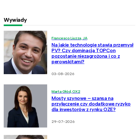
Wywiady
Francesco Liuzza, JA
Na jakie technologie stawia przemysł
PV? Czy dominacja TOPCon
pozostanie niezagrożona i co z
perowskitami?
03-08-2026
Marta Głód, OX2
Mosty szynowe – szansa na
przyłączenie czy dodatkowe ryzyko
dla inwestorów z rynku OZE?
29-07-2026