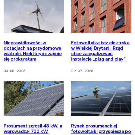
Nieprawidłowości w
Fotowoltaika bez elektryka
dotacjach na przydomowe
w Wielkiej Brytanii. Rząd
wiatraki. Niektórymi zajmie
chce zalegalizować
się prokuratura
instalacje „plug and play”
03-08-2026
29-07-2026
Prosument zgłosił 48 kW, a
Rynek prosumenckiej
wprowadzał 700 kW.
fotowoltaiki przyspiesza po