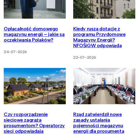
Opłacalność domowego
Kiedy ruszą dotacje z
magazynu energii – jakie są
programu Przydomowe
oczekiwania Polaków?
Magazyny Energii?
NFOŚiGW odpowiada
24-07-2026
22-07-2026
Czy rozporządzenie
Rząd zatwierdził nowe
sieciowe zagraża
zasady ustalania
prosumentom? Operatorzy
pojemności magazynu
sieci odpowiadają
energii dla prosumenta