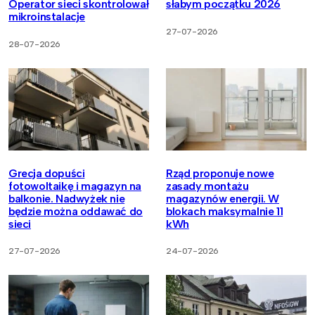
Operator sieci skontrolował
słabym początku 2026
mikroinstalacje
27-07-2026
28-07-2026
Grecja dopuści
Rząd proponuje nowe
fotowoltaikę i magazyn na
zasady montażu
balkonie. Nadwyżek nie
magazynów energii. W
będzie można oddawać do
blokach maksymalnie 11
sieci
kWh
27-07-2026
24-07-2026