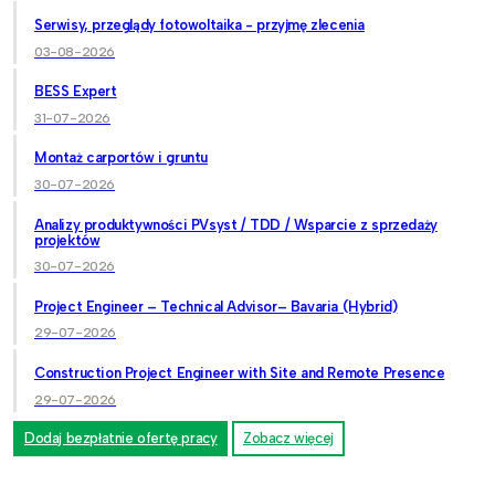
Serwisy, przeglądy fotowoltaika - przyjmę zlecenia
03-08-2026
BESS Expert
31-07-2026
Montaż carportów i gruntu
30-07-2026
Analizy produktywności PVsyst / TDD / Wsparcie z sprzedaży
projektów
30-07-2026
Project Engineer – Technical Advisor– Bavaria (Hybrid)
29-07-2026
Construction Project Engineer with Site and Remote Presence
29-07-2026
Dodaj bezpłatnie ofertę pracy
Zobacz więcej