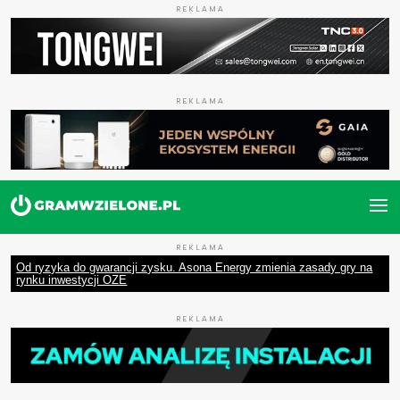
REKLAMA
REKLAMA
REKLAMA
Od ryzyka do gwarancji zysku. Asona Energy zmienia zasady gry na
rynku inwestycji OZE
REKLAMA