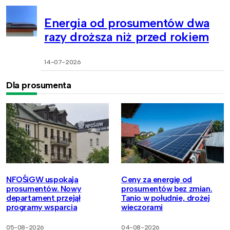
Energia od prosumentów dwa
razy droższa niż przed rokiem
14-07-2026
Dla prosumenta
NFOŚiGW uspokaja
Ceny za energię od
prosumentów. Nowy
prosumentów bez zmian.
departament przejął
Tanio w południe, drożej
programy wsparcia
wieczorami
05-08-2026
04-08-2026