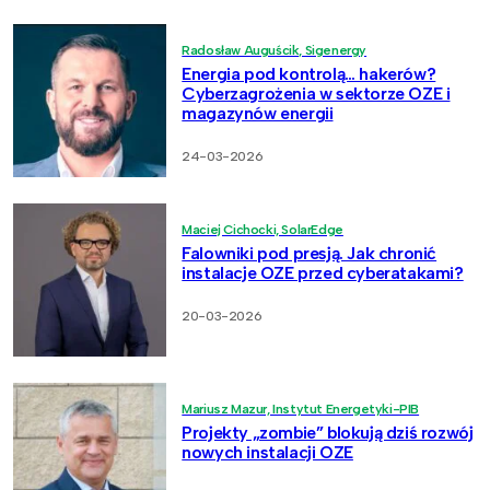
Radosław Auguścik, Sigenergy
Energia pod kontrolą… hakerów?
Cyberzagrożenia w sektorze OZE i
magazynów energii
24-03-2026
Maciej Cichocki, SolarEdge
Falowniki pod presją. Jak chronić
instalacje OZE przed cyberatakami?
20-03-2026
Mariusz Mazur, Instytut Energetyki-PIB
Projekty „zombie” blokują dziś rozwój
nowych instalacji OZE