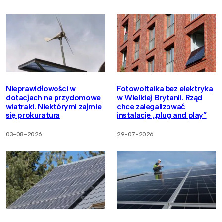
Nieprawidłowości w
Fotowoltaika bez elektryka
dotacjach na przydomowe
w Wielkiej Brytanii. Rząd
wiatraki. Niektórymi zajmie
chce zalegalizować
się prokuratura
instalacje „plug and play”
03-08-2026
29-07-2026