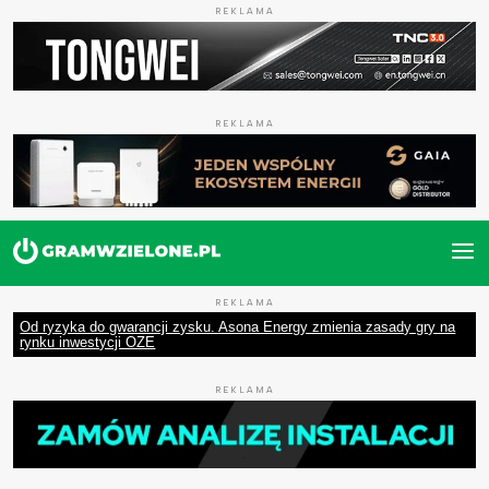
REKLAMA
REKLAMA
REKLAMA
Od ryzyka do gwarancji zysku. Asona Energy zmienia zasady gry na
rynku inwestycji OZE
REKLAMA