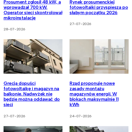
Prosument zgłosił 48 kW, a
Rynek prosumenckiej
wprowadzał 700 kW.
fotowoltaiki przyspiesza po
Operator sieci skontrolował
słabym początku 2026
mikroinstalacje
27-07-2026
28-07-2026
Grecja dopuści
Rząd proponuje nowe
fotowoltaikę i magazyn na
zasady montażu
balkonie. Nadwyżek nie
magazynów energii. W
będzie można oddawać do
blokach maksymalnie 11
sieci
kWh
27-07-2026
24-07-2026