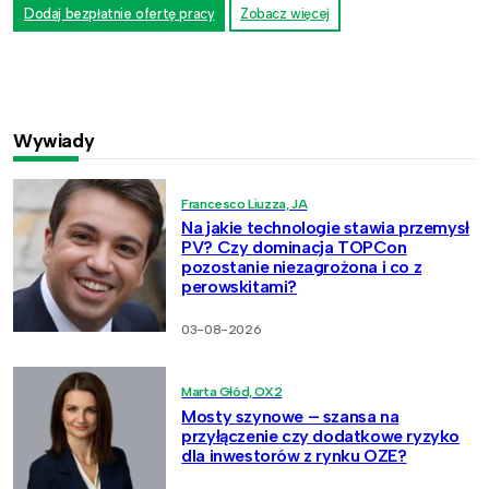
Dodaj bezpłatnie ofertę pracy
Zobacz więcej
Wywiady
Francesco Liuzza, JA
Na jakie technologie stawia przemysł
PV? Czy dominacja TOPCon
pozostanie niezagrożona i co z
perowskitami?
03-08-2026
Marta Głód, OX2
Mosty szynowe – szansa na
przyłączenie czy dodatkowe ryzyko
dla inwestorów z rynku OZE?