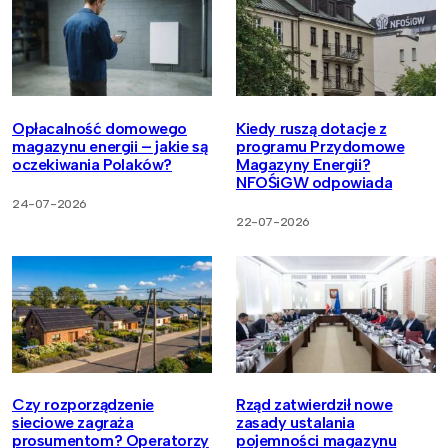
Opłacalność domowego
Kiedy ruszą dotacje z
magazynu energii – jakie są
programu Przydomowe
oczekiwania Polaków?
Magazyny Energii?
NFOŚiGW odpowiada
24-07-2026
22-07-2026
Czy rozporządzenie
Rząd zatwierdził nowe
sieciowe zagraża
zasady ustalania
prosumentom? Operatorzy
pojemności magazynu