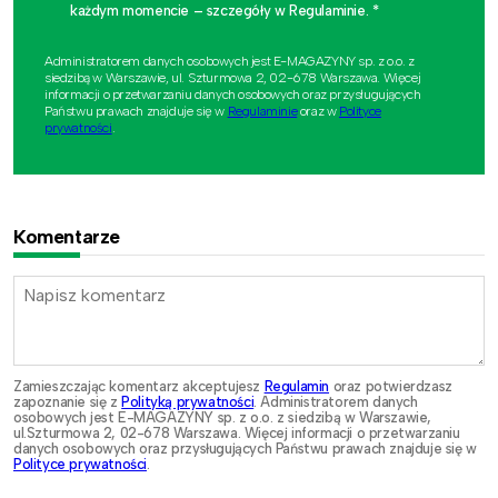
każdym momencie – szczegóły w Regulaminie. *
Administratorem danych osobowych jest E-MAGAZYNY sp. z o.o. z
siedzibą w Warszawie, ul. Szturmowa 2, 02-678 Warszawa. Więcej
informacji o przetwarzaniu danych osobowych oraz przysługujących
Państwu prawach znajduje się w
Regulaminie
oraz w
Polityce
prywatności
.
Komentarze
Zamieszczając komentarz akceptujesz
Regulamin
oraz potwierdzasz
zapoznanie się z
Polityką prywatności
. Administratorem danych
osobowych jest E-MAGAZYNY sp. z o.o. z siedzibą w Warszawie,
ul.Szturmowa 2, 02-678 Warszawa. Więcej informacji o przetwarzaniu
danych osobowych oraz przysługujących Państwu prawach znajduje się w
Polityce prywatności
.