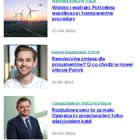
Weronika Kupczyk, PSEW
Wojsko i wiatraki. Potrzebna
współpraca i transparentne
procedury
27-05-2026
Kacper Raszkiewicz, Pstryk
Rewolucyjna zmiana dla
prosumentów? O co chodzi w nowej
ofercie Pstryk
13-05-2026
Tomasz Małecki, PGE Dystrybucja
Rozbudowa sieci to za mało.
Operatorzy przestaną być tylko
właścicielem kabli
23-04-2026