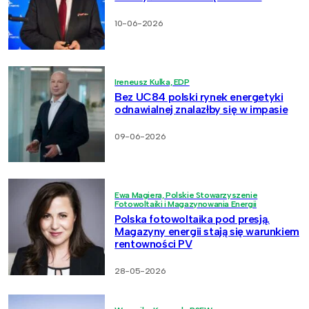
10-06-2026
Ireneusz Kulka, EDP
Bez UC84 polski rynek energetyki
odnawialnej znalazłby się w impasie
09-06-2026
Ewa Magiera, Polskie Stowarzyszenie
Fotowoltaiki i Magazynowania Energii
Polska fotowoltaika pod presją.
Magazyny energii stają się warunkiem
rentowności PV
28-05-2026