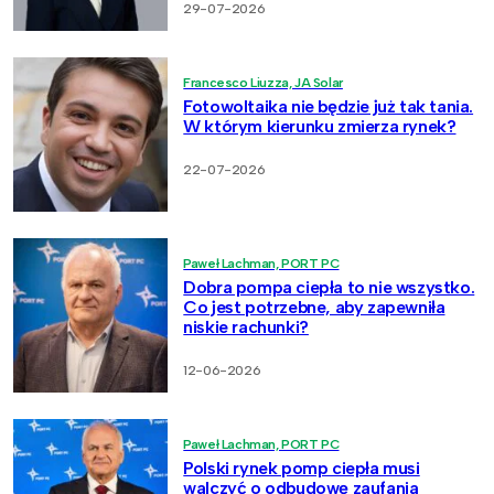
29-07-2026
Francesco Liuzza, JA Solar
Fotowoltaika nie będzie już tak tania.
W którym kierunku zmierza rynek?
22-07-2026
Paweł Lachman, PORT PC
Dobra pompa ciepła to nie wszystko.
Co jest potrzebne, aby zapewniła
niskie rachunki?
12-06-2026
Paweł Lachman, PORT PC
Polski rynek pomp ciepła musi
walczyć o odbudowę zaufania