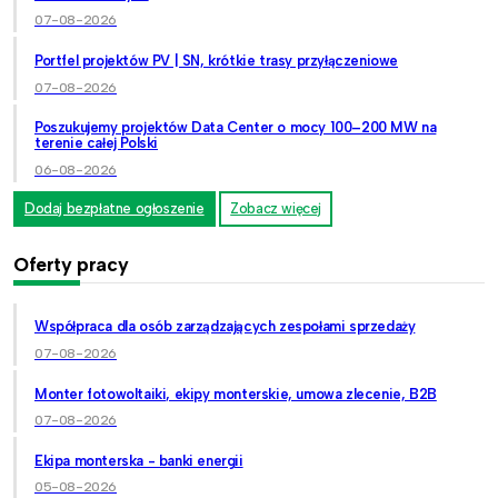
07-08-2026
Portfel projektów PV | SN, krótkie trasy przyłączeniowe
07-08-2026
Poszukujemy projektów Data Center o mocy 100–200 MW na
terenie całej Polski
06-08-2026
Dodaj bezpłatne ogłoszenie
Zobacz więcej
Oferty pracy
Współpraca dla osób zarządzających zespołami sprzedaży
07-08-2026
Monter fotowoltaiki, ekipy monterskie, umowa zlecenie, B2B
07-08-2026
Ekipa monterska - banki energii
05-08-2026