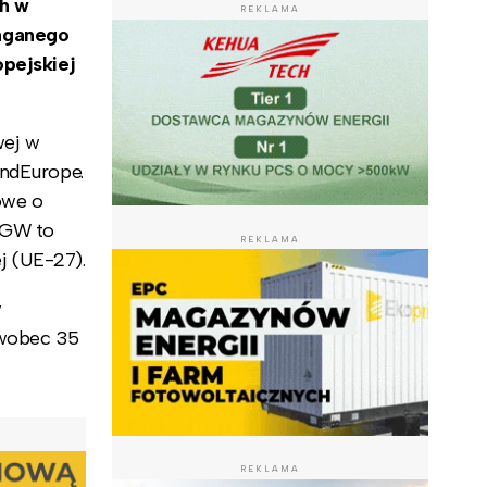
h w
REKLAMA
aganego
opejskiej
wej w
indEurope.
owe o
 GW to
REKLAMA
ej (UE-27).
w
 wobec 35
REKLAMA