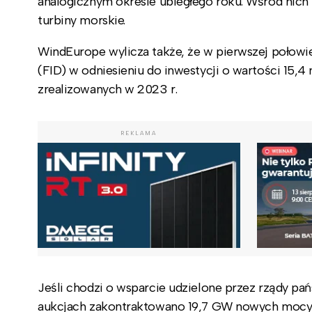
analogicznym okresie ubiegłego roku. Wśród nich
turbiny morskie.
WindEurope wylicza także, że w pierwszej połowie
(FID) w odniesieniu do inwestycji o wartości 15,4 
zrealizowanych w 2023 r.
REKLAMA
Jeśli chodzi o wsparcie udzielone przez rządy pa
aukcjach zakontraktowano 19,7 GW nowych mocy w