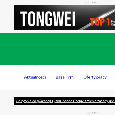
REKLAMA
Aktualności
Baza Firm
Oferty pracy
Od ryzyka do gwarancji zysku. Asona Energy zmienia zasady gry 
REKLAMA