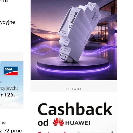
– na
tycyjne
REKLAMA
a w
 72 proc.