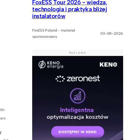
FoxESS Tour 2026 - wiedza,
technologia i praktyka bliżej
instalatorów
FoxESS Poland - materiał
03-08-2026
sponsorowany
REKLAMA
dło:
ope
w