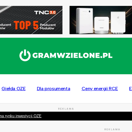
Giełda OZE
Dla prosumenta
Ceny energii RCE
E
REKLAMA
na rynku inwestycji OZE
REKLAMA