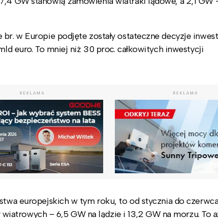
 7,4 GW stanowią zamówienia wiatraki lądowe, a 2,1 GW 
 br. w Europie podjęte zostały ostateczne decyzje inwes
mld euro. To mniej niż 30 proc. całkowitych inwestycji
REKLAMA
REKLAMA
ństwa europejskich w tym roku, to od stycznia do czerwc
iatrowych – 6,5 GW na lądzie i 13,2 GW na morzu. To aż