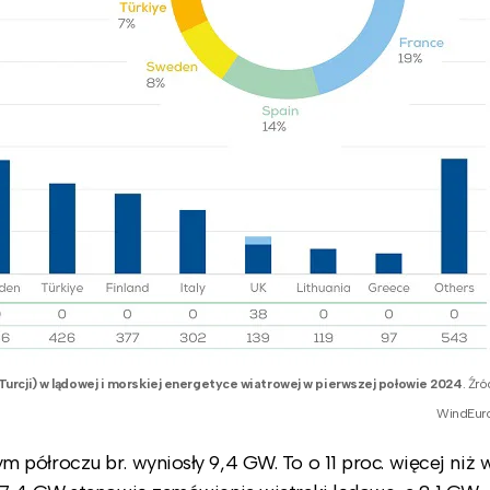
urcji) w lądowej i morskiej energetyce wiatrowej w pierwszej połowie 2024
. Źró
WindEur
półroczu br. wyniosły 9,4 GW. To o 11 proc. więcej niż 