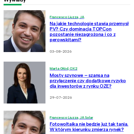
Francesco Liuzza, JA
Na jakie technologie stawia przemysł
PV? Czy dominacja TOPCon
pozostanie niezagrożona i co z
perowskitami?
03-08-2026
Marta Głód, OX2
Mosty szynowe – szansa na
przyłączenie czy dodatkowe ryzyko
dla inwestorów z rynku OZE?
29-07-2026
Francesco Liuzza, JA Solar
Fotowoltaika nie będzie już tak tania.
W którym kierunku zmierza rynek?