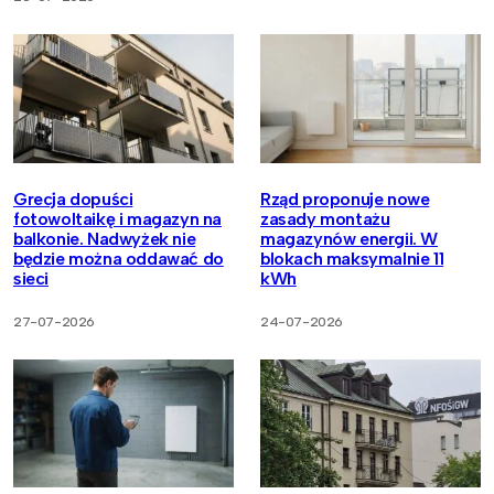
Grecja dopuści
Rząd proponuje nowe
fotowoltaikę i magazyn na
zasady montażu
balkonie. Nadwyżek nie
magazynów energii. W
będzie można oddawać do
blokach maksymalnie 11
sieci
kWh
27-07-2026
24-07-2026