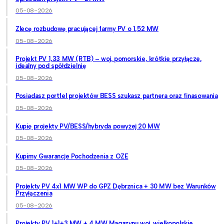
05-08-2026
Zlecę rozbudowę pracującej farmy PV o 1,52 MW
05-08-2026
Projekt PV 1,33 MW (RTB) – woj. pomorskie, krótkie przyłącze,
idealny pod spółdzielnię
05-08-2026
Posiadasz portfel projektów BESS szukasz partnera oraz finasowania
05-08-2026
Kupię projekty PV/BESS/hybryda powyżej 20 MW
05-08-2026
Kupimy Gwarancje Pochodzenia z OZE
05-08-2026
Projekty PV 4x1 MW WP do GPZ Dębrznica + 30 MW bez Warunków
Przyłączenia
05-08-2026
Projekty PV 1+1+3 MW + 4 MW Magazynu woj. wielkopolskie