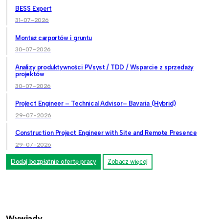
BESS Expert
31-07-2026
Montaż carportów i gruntu
30-07-2026
Analizy produktywności PVsyst / TDD / Wsparcie z sprzedaży
projektów
30-07-2026
Project Engineer – Technical Advisor– Bavaria (Hybrid)
29-07-2026
Construction Project Engineer with Site and Remote Presence
29-07-2026
Dodaj bezpłatnie ofertę pracy
Zobacz więcej
Wywiady