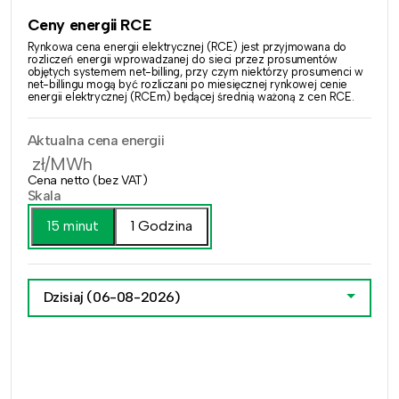
Ceny energii RCE
Rynkowa cena energii elektrycznej (RCE) jest przyjmowana do
rozliczeń energii wprowadzanej do sieci przez prosumentów
objętych systemem net-billing, przy czym niektórzy prosumenci w
net-billingu mogą być rozliczani po miesięcznej rynkowej cenie
energii elektrycznej (RCEm) będącej średnią ważoną z cen RCE.
Aktualna cena energii
zł/MWh
Cena netto (bez VAT)
Skala
15 minut
1 Godzina
Dzisiaj
(06-08-2026)