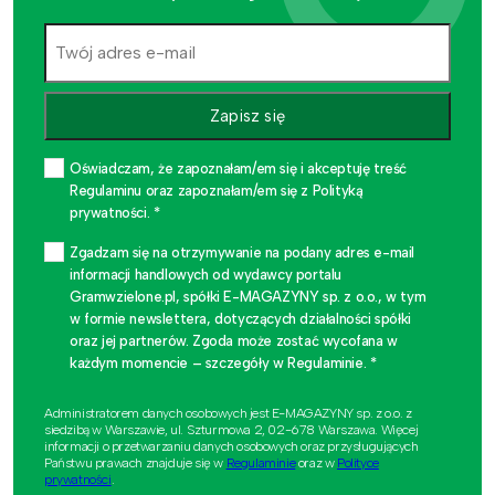
Zapisz się
Oświadczam, że zapoznałam/em się i akceptuję treść
Regulaminu oraz zapoznałam/em się z Polityką
prywatności. *
Zgadzam się na otrzymywanie na podany adres e-mail
informacji handlowych od wydawcy portalu
Gramwzielone.pl, spółki E-MAGAZYNY sp. z o.o., w tym
w formie newslettera, dotyczących działalności spółki
oraz jej partnerów. Zgoda może zostać wycofana w
każdym momencie – szczegóły w Regulaminie. *
Administratorem danych osobowych jest E-MAGAZYNY sp. z o.o. z
siedzibą w Warszawie, ul. Szturmowa 2, 02-678 Warszawa. Więcej
informacji o przetwarzaniu danych osobowych oraz przysługujących
Państwu prawach znajduje się w
Regulaminie
oraz w
Polityce
prywatności
.