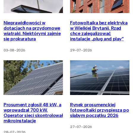
Nieprawidłowości w
Fotowoltaika bez elektryka
dotacjach na przydomowe
w Wielkiej Brytanii. Rząd
wiatraki. Niektórymi zajmie
chce zalegalizować
się prokuratura
instalacje „plug and play”
03-08-2026
29-07-2026
Prosument zgłosił 48 kW, a
Rynek prosumenckiej
wprowadzał 700 kW.
fotowoltaiki przyspiesza po
Operator sieci skontrolował
słabym początku 2026
mikroinstalacje
27-07-2026
28-07-2026