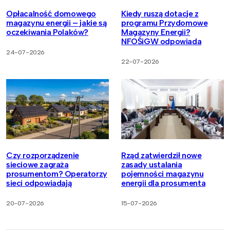
Opłacalność domowego
Kiedy ruszą dotacje z
magazynu energii – jakie są
programu Przydomowe
oczekiwania Polaków?
Magazyny Energii?
NFOŚiGW odpowiada
24-07-2026
22-07-2026
Czy rozporządzenie
Rząd zatwierdził nowe
sieciowe zagraża
zasady ustalania
prosumentom? Operatorzy
pojemności magazynu
sieci odpowiadają
energii dla prosumenta
20-07-2026
15-07-2026