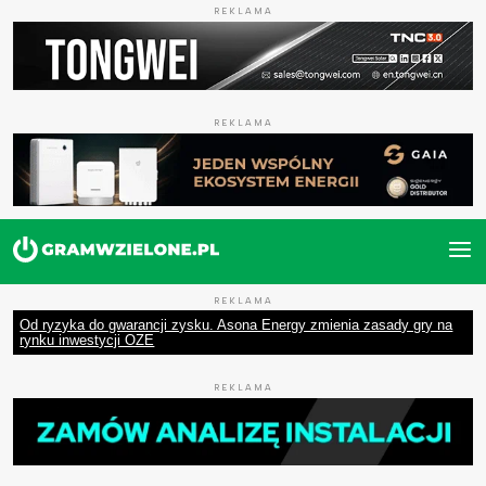
REKLAMA
REKLAMA
REKLAMA
Od ryzyka do gwarancji zysku. Asona Energy zmienia zasady gry na
rynku inwestycji OZE
REKLAMA