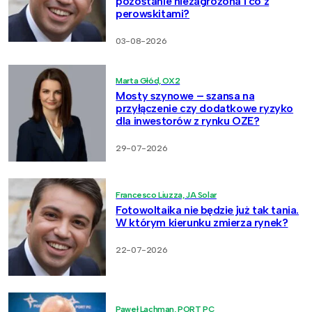
pozostanie niezagrożona i co z
perowskitami?
03-08-2026
Marta Głód, OX2
Mosty szynowe – szansa na
przyłączenie czy dodatkowe ryzyko
dla inwestorów z rynku OZE?
29-07-2026
Francesco Liuzza, JA Solar
Fotowoltaika nie będzie już tak tania.
W którym kierunku zmierza rynek?
22-07-2026
Paweł Lachman, PORT PC