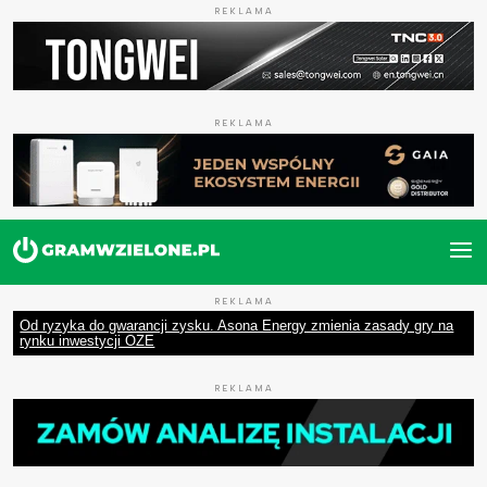
REKLAMA
REKLAMA
REKLAMA
Od ryzyka do gwarancji zysku. Asona Energy zmienia zasady gry na
rynku inwestycji OZE
REKLAMA