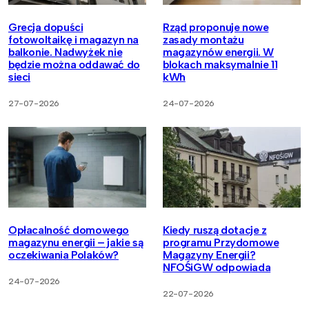
Grecja dopuści
Rząd proponuje nowe
fotowoltaikę i magazyn na
zasady montażu
balkonie. Nadwyżek nie
magazynów energii. W
będzie można oddawać do
blokach maksymalnie 11
sieci
kWh
27-07-2026
24-07-2026
Opłacalność domowego
Kiedy ruszą dotacje z
magazynu energii – jakie są
programu Przydomowe
oczekiwania Polaków?
Magazyny Energii?
NFOŚiGW odpowiada
24-07-2026
22-07-2026