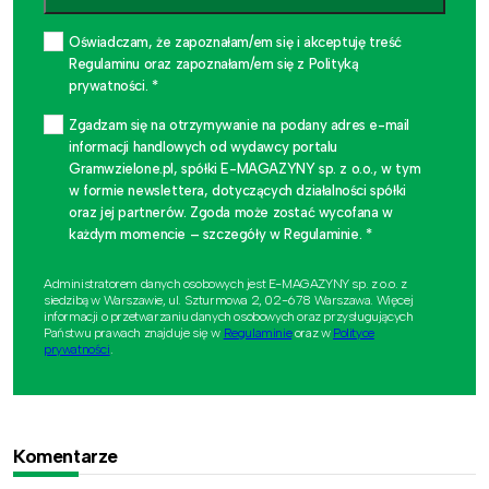
Oświadczam, że zapoznałam/em się i akceptuję treść
Regulaminu oraz zapoznałam/em się z Polityką
prywatności. *
Zgadzam się na otrzymywanie na podany adres e-mail
informacji handlowych od wydawcy portalu
Gramwzielone.pl, spółki E-MAGAZYNY sp. z o.o., w tym
w formie newslettera, dotyczących działalności spółki
oraz jej partnerów. Zgoda może zostać wycofana w
każdym momencie – szczegóły w Regulaminie. *
Administratorem danych osobowych jest E-MAGAZYNY sp. z o.o. z
siedzibą w Warszawie, ul. Szturmowa 2, 02-678 Warszawa. Więcej
informacji o przetwarzaniu danych osobowych oraz przysługujących
Państwu prawach znajduje się w
Regulaminie
oraz w
Polityce
prywatności
.
Komentarze