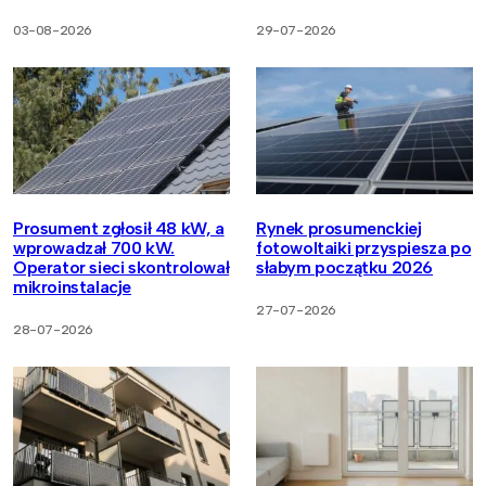
03-08-2026
29-07-2026
Prosument zgłosił 48 kW, a
Rynek prosumenckiej
wprowadzał 700 kW.
fotowoltaiki przyspiesza po
Operator sieci skontrolował
słabym początku 2026
mikroinstalacje
27-07-2026
28-07-2026