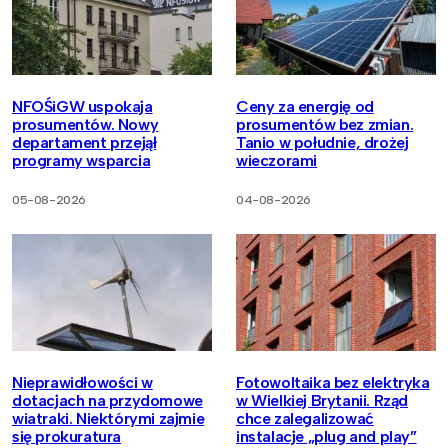
NFOŚiGW uspokaja
Ceny za energię od
prosumentów. Nowy
prosumentów bez zmian.
departament przejął
Tanio w południe, drożej
programy wsparcia
wieczorami
05-08-2026
04-08-2026
Nieprawidłowości w
Fotowoltaika bez elektryka
dotacjach na przydomowe
w Wielkiej Brytanii. Rząd
wiatraki. Niektórymi zajmie
chce zalegalizować
się prokuratura
instalacje „plug and play”