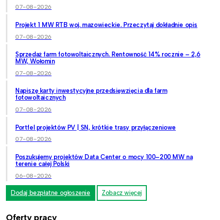
07-08-2026
Projekt 1 MW RTB woj. mazowieckie. Przeczytaj dokładnie opis
07-08-2026
Sprzedaż farm fotowoltaicznych. Rentowność 14% rocznie – 2,6
MW, Wołomin
07-08-2026
Napiszę karty inwestycyjne przedsięwzięcia dla farm
fotowoltaicznych
07-08-2026
Portfel projektów PV | SN, krótkie trasy przyłączeniowe
07-08-2026
Poszukujemy projektów Data Center o mocy 100–200 MW na
terenie całej Polski
06-08-2026
Dodaj bezpłatne ogłoszenie
Zobacz więcej
Oferty pracy