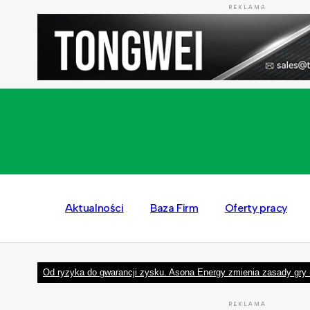
REKLAMA
Aktualności
Baza Firm
Oferty pracy
Od ryzyka do gwarancji zysku. Asona Energy zmienia zasady gry 
REKLAMA