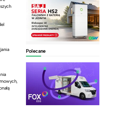
ższych
del
jania
Polecane
nia
domowych,
onałą