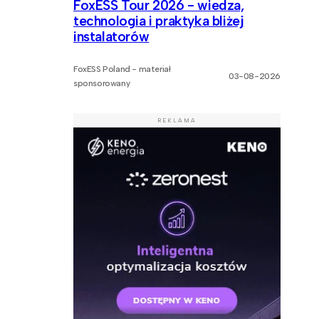
FoxESS Tour 2026 - wiedza,
technologia i praktyka bliżej
instalatorów
FoxESS Poland - materiał
03-08-2026
sponsorowany
REKLAMA