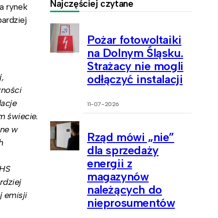
Najczęściej czytane
na rynek
ardziej
Pożar fotowoltaiki
na Dolnym Śląsku.
Strażacy nie mogli
j,
odłączyć instalacji
zności
lacje
11-07-2026
m świecie.
ane w
Rząd mówi „nie”
h
dla sprzedaży
energii z
IHS
magazynów
rdziej
należących do
 emisji
nieprosumentów