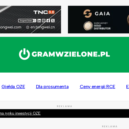
Giełda OZE
Dla prosumenta
Ceny energii RCE
E
REKLAMA
na rynku inwestycji OZE
REKLAMA