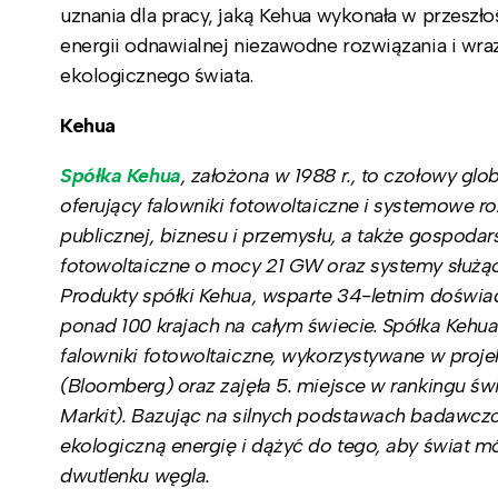
uznania dla pracy, jaką Kehua wykonała w przeszło
energii odnawialnej niezawodne rozwiązania i wra
ekologicznego świata.
Kehua
Spółka Kehua
, założona w 1988 r., to czołowy gl
oferujący
falowniki fotowoltaiczne
i systemowe ro
publicznej, biznesu i przemysłu, a także gospo
fotowoltaiczne
o mocy 21 GW oraz systemy służą
Produkty spółki Kehua, wsparte 34-letnim doświa
ponad 100 krajach na całym świecie. Spółka Kehua 
falowniki fotowoltaiczne, wykorzystywane w pro
(Bloomberg) oraz zajęła 5. miejsce w rankingu 
Markit). Bazując na silnych podstawach badawcz
ekologiczną energię i dążyć do tego, aby świat 
dwutlenku węgla.