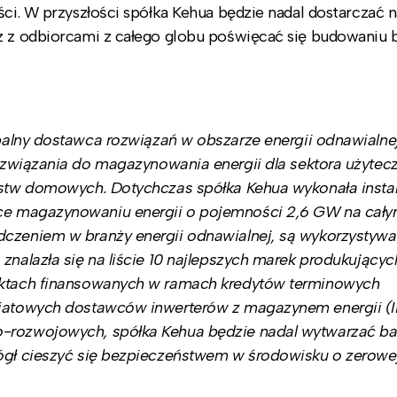
ści. W przyszłości spółka Kehua będzie nadal dostarczać 
z z odbiorcami z całego globu poświęcać się budowaniu b
obalny dostawca rozwiązań w obszarze energii odnawialne
związania do magazynowania energii dla sektora użytec
darstw domowych. Dotychczas spółka Kehua wykonała
insta
ce magazynowaniu energii o pojemności 2,6 GW na cały
dczeniem w branży energii odnawialnej, są wykorzystyw
znalazła się na liście 10 najlepszych marek produkującyc
jektach finansowanych w ramach kredytów terminowych
światowych dostawców inwerterów z magazynem energii (
o-rozwojowych, spółka Kehua będzie nadal wytwarzać ba
mógł cieszyć się bezpieczeństwem w środowisku o zerowej