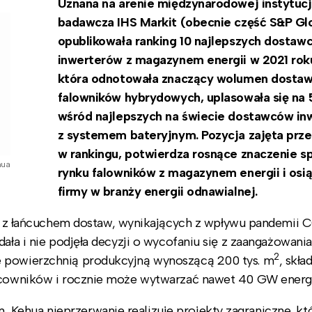
Uznana na arenie międzynarodowej instytuc
badawcza IHS Markit (obecnie część S&P Gl
opublikowała ranking 10 najlepszych dostaw
inwerterów z magazynem energii w 2021 roku
która odnotowała znaczący wolumen dosta
falowników hybrydowych, uplasowała się na 
wśród najlepszych na świecie dostawców i
z systemem bateryjnym. Pozycja zajęta prz
w rankingu, potwierdza rosnące znaczenie sp
hua
rynku falowników z magazynem energii i osią
firmy w branży energii odnawialnej.
 łańcuchem dostaw, wynikających z wpływu pandemii 
dała i nie podjęła decyzji o wycofaniu się z zaangażowani
2
e powierzchnią produkcyjną wynoszącą 200 tys. m
, skła
racowników i rocznie może wytwarzać nawet 40 GW energii
Kehua nieprzerwanie realizuje projekty zagraniczne, kt