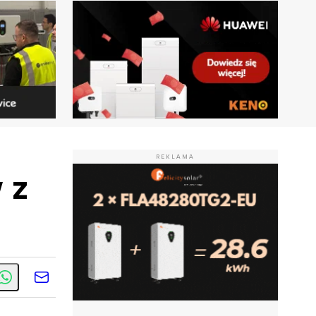
REKLAMA
 z