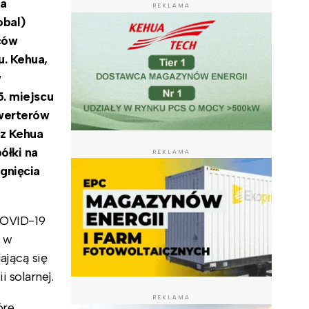
ja
REKLAMA
obal)
ców
. Kehua,
w
5. miejscu
nwerterów
ez Kehua
ółki na
REKLAMA
gnięcia
COVID-19
a w
dającą się
 solarnej.
REKLAMA
óre