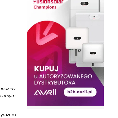
ziedziny
ym samym
wyrazem