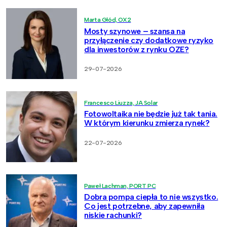
Marta Głód, OX2
Mosty szynowe – szansa na
przyłączenie czy dodatkowe ryzyko
dla inwestorów z rynku OZE?
29-07-2026
Francesco Liuzza, JA Solar
Fotowoltaika nie będzie już tak tania.
W którym kierunku zmierza rynek?
22-07-2026
Paweł Lachman, PORT PC
Dobra pompa ciepła to nie wszystko.
Co jest potrzebne, aby zapewniła
niskie rachunki?