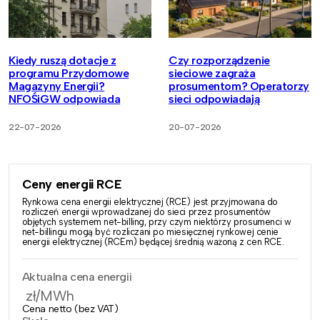
Kiedy ruszą dotacje z
Czy rozporządzenie
programu Przydomowe
sieciowe zagraża
Magazyny Energii?
prosumentom? Operatorzy
NFOŚiGW odpowiada
sieci odpowiadają
22-07-2026
20-07-2026
Ceny energii RCE
Rynkowa cena energii elektrycznej (RCE) jest przyjmowana do
rozliczeń energii wprowadzanej do sieci przez prosumentów
objętych systemem net-billing, przy czym niektórzy prosumenci w
net-billingu mogą być rozliczani po miesięcznej rynkowej cenie
energii elektrycznej (RCEm) będącej średnią ważoną z cen RCE.
Aktualna cena energii
zł/MWh
Cena netto (bez VAT)