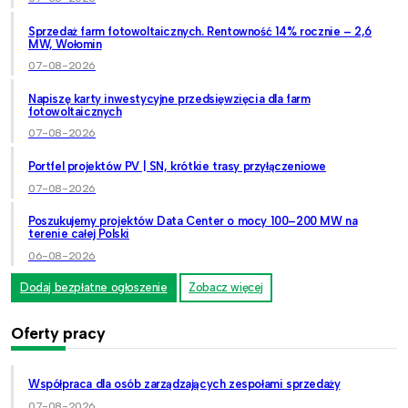
Sprzedaż farm fotowoltaicznych. Rentowność 14% rocznie – 2,6
MW, Wołomin
07-08-2026
Napiszę karty inwestycyjne przedsięwzięcia dla farm
fotowoltaicznych
07-08-2026
Portfel projektów PV | SN, krótkie trasy przyłączeniowe
07-08-2026
Poszukujemy projektów Data Center o mocy 100–200 MW na
terenie całej Polski
06-08-2026
Dodaj bezpłatne ogłoszenie
Zobacz więcej
Oferty pracy
Współpraca dla osób zarządzających zespołami sprzedaży
07-08-2026