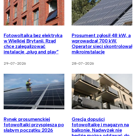
Fotowoltaika bez elektryka
Prosument zgłosił 48 kW, a
w Wielkiej Brytanii. Rząd
wprowadzał 700 kW.
chce zalegalizować
Operator sieci skontrolował
instalacje „plug and play”
mikroinstalacje
29-07-2026
28-07-2026
Rynek prosumenckiej
Grecja dopuści
fotowoltaiki przyspiesza po
fotowoltaikę i magazyn na
słabym początku 2026
balkonie. Nadwyżek nie
będzie można oddawać do