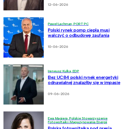
12-06-2026
Paweł Lachman, PORT PC
Polski rynek pomp ciepła musi
walczyć o odbudowę zaufania
10-06-2026
Ireneusz Kulka, EDP
Bez UC84 polski rynek energetyki
odnawialnej znalazłby się w impasie
09-06-2026
Ewa Magiera, Polskie Stowarzyszenie
Fotowoltaiki i Magazynowania Energii
Polska fotowoltaika pod presją.