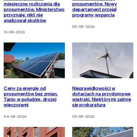
miesięczne rozliczenia dla
prosumentów. Nowy
prosumentów. Ministerstwo
departament przejął
przyznaje: nikt nie
programy wsparcia
analizował skutków
05-08-2026
10-08-2026
Ceny za energię od
Nieprawidłowości w
prosumentów bez zmian.
dotacjach na przydomowe
Tanio w południe, drożej
wiatraki. Niektórymi zajmie
wieczorami
się prokuratura
04-08-2026
03-08-2026