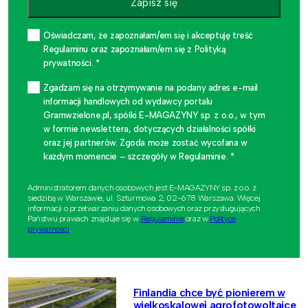
Zapisz się
Oświadczam, że zapoznałam/em się i akceptuję treść
Regulaminu oraz zapoznałam/em się z Polityką
prywatności. *
Zgadzam się na otrzymywanie na podany adres e-mail
informacji handlowych od wydawcy portalu
Gramwzielone.pl, spółki E-MAGAZYNY sp. z o.o., w tym
w formie newslettera, dotyczących działalności spółki
oraz jej partnerów. Zgoda może zostać wycofana w
każdym momencie – szczegóły w Regulaminie. *
Administratorem danych osobowych jest E-MAGAZYNY sp. z o.o. z
siedzibą w Warszawie, ul. Szturmowa 2, 02-678 Warszawa. Więcej
informacji o przetwarzaniu danych osobowych oraz przysługujących
Państwu prawach znajduje się w
Regulaminie
oraz w
Polityce
prywatności
.
Finlandia chce być pionierem w
wielkoskalowej agrofotowoltaice