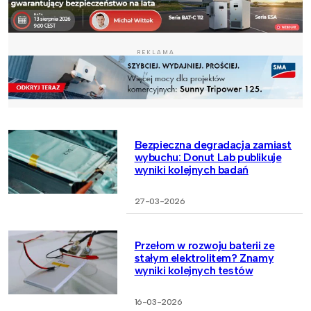
REKLAMA
Bezpieczna degradacja zamiast
wybuchu: Donut Lab publikuje
wyniki kolejnych badań
27-03-2026
Przełom w rozwoju baterii ze
stałym elektrolitem? Znamy
wyniki kolejnych testów
16-03-2026