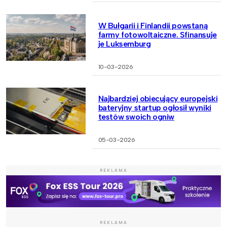
W Bułgarii i Finlandii powstaną
farmy fotowoltaiczne. Sfinansuje
je Luksemburg
10-03-2026
Najbardziej obiecujący europejski
bateryjny startup ogłosił wyniki
testów swoich ogniw
05-03-2026
REKLAMA
REKLAMA