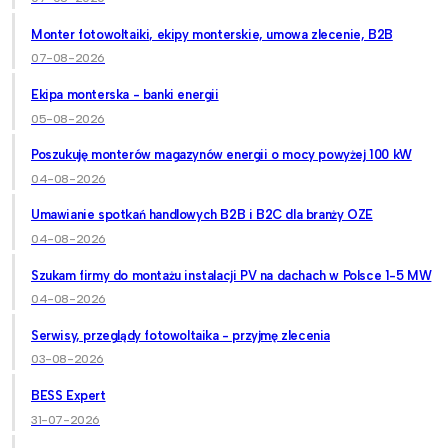
Monter fotowoltaiki, ekipy monterskie, umowa zlecenie, B2B
07-08-2026
Ekipa monterska - banki energii
05-08-2026
Poszukuję monterów magazynów energii o mocy powyżej 100 kW
04-08-2026
Umawianie spotkań handlowych B2B i B2C dla branży OZE
04-08-2026
Szukam firmy do montażu instalacji PV na dachach w Polsce 1-5 MW
04-08-2026
Serwisy, przeglądy fotowoltaika - przyjmę zlecenia
03-08-2026
BESS Expert
31-07-2026