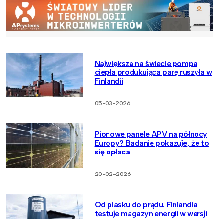
Największa na świecie pompa
ciepła produkująca parę ruszyła w
Finlandii
05-03-2026
Pionowe panele APV na północy
Europy? Badanie pokazuje, że to
się opłaca
20-02-2026
Od piasku do prądu. Finlandia
testuje magazyn energii w wersji