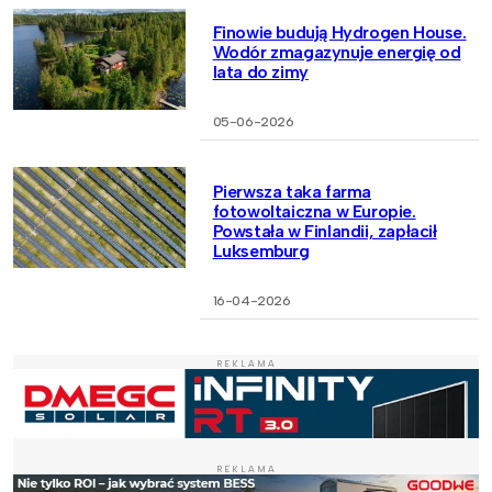
Finowie budują Hydrogen House.
Wodór zmagazynuje energię od
lata do zimy
05-06-2026
Pierwsza taka farma
fotowoltaiczna w Europie.
Powstała w Finlandii, zapłacił
Luksemburg
16-04-2026
REKLAMA
REKLAMA