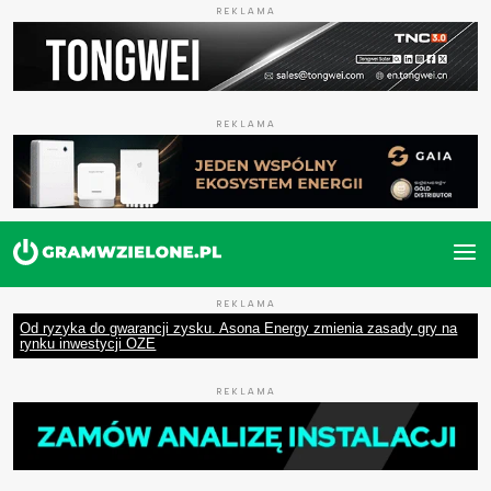
REKLAMA
REKLAMA
REKLAMA
Od ryzyka do gwarancji zysku. Asona Energy zmienia zasady gry na
rynku inwestycji OZE
REKLAMA