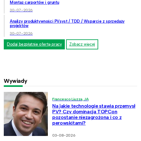
Montaż carportów i gruntu
30-07-2026
Analizy produktywności PVsyst / TDD / Wsparcie z sprzedaży
projektów
30-07-2026
Dodaj bezpłatnie ofertę pracy
Zobacz więcej
Wywiady
Francesco Liuzza, JA
Na jakie technologie stawia przemysł
PV? Czy dominacja TOPCon
pozostanie niezagrożona i co z
perowskitami?
03-08-2026