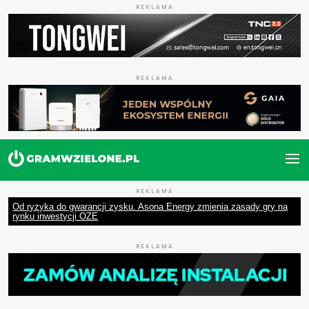
REKLAMA
REKLAMA
REKLAMA
Od ryzyka do gwarancji zysku. Asona Energy zmienia zasady gry na
rynku inwestycji OZE
REKLAMA