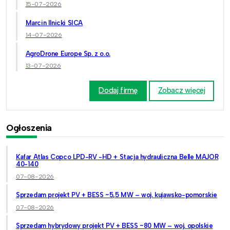
15-07-2026
Marcin Ilnicki SICA
14-07-2026
AgroDrone Europe Sp. z o.o.
13-07-2026
Dodaj firmę
Zobacz więcej
Ogłoszenia
Kafar Atlas Copco LPD-RV -HD + Stacja hydrauliczna Belle MAJOR
40-140
07-08-2026
Sprzedam projekt PV + BESS ~5,5 MW – woj. kujawsko-pomorskie
07-08-2026
Sprzedam hybrydowy projekt PV + BESS ~80 MW – woj. opolskie