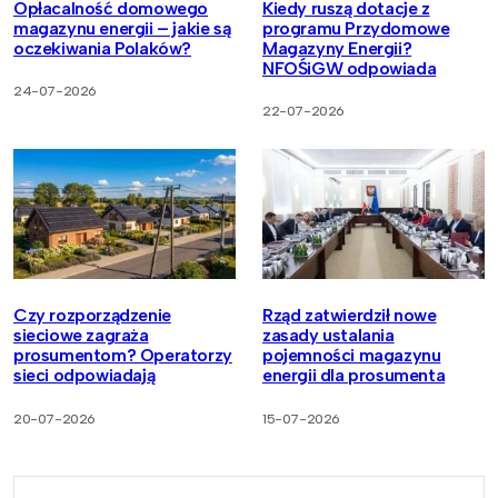
Opłacalność domowego
Kiedy ruszą dotacje z
magazynu energii – jakie są
programu Przydomowe
oczekiwania Polaków?
Magazyny Energii?
NFOŚiGW odpowiada
24-07-2026
22-07-2026
Czy rozporządzenie
Rząd zatwierdził nowe
sieciowe zagraża
zasady ustalania
prosumentom? Operatorzy
pojemności magazynu
sieci odpowiadają
energii dla prosumenta
20-07-2026
15-07-2026