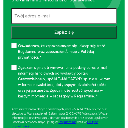
Zapisz się
Oświadczam, że zapoznałam/em się i akceptuję treść
Regulaminu oraz zapoznałam/em się z Polityką
prywatności. *
Zgadzam się na otrzymywanie na podany adres e-mail
informacji handlowych od wydawcy portalu
Gramwzielone.pl, spółki E-MAGAZYNY sp. z o.o., w tym
w formie newslettera, dotyczących działalności spółki
oraz jej partnerów. Zgoda może zostać wycofana w
każdym momencie – szczegóły w Regulaminie. *
Administratorem danych osobowych jest E-MAGAZYNY sp. z o.o. z
siedzibą w Warszawie, ul. Szturmowa 2, 02-678 Warszawa. Więcej
informacji o przetwarzaniu danych osobowych oraz przysługujących
Państwu prawach znajduje się w
Regulaminie
oraz w
Polityce
prywatności
.