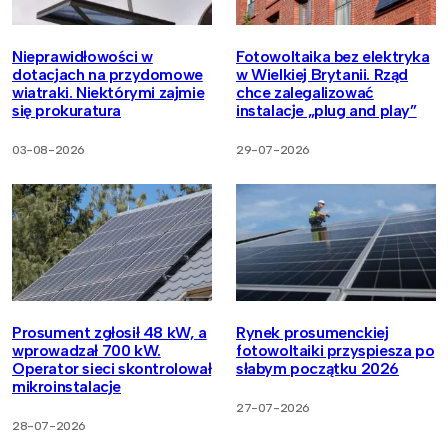
Nieprawidłowości w
Fotowoltaika bez elektryka
dotacjach na przydomowe
w Wielkiej Brytanii. Rząd
wiatraki. Niektórymi zajmie
chce zalegalizować
się prokuratura
instalacje „plug and play”
03-08-2026
29-07-2026
Prosument zgłosił 48 kW, a
Rynek prosumenckiej
wprowadzał 700 kW.
fotowoltaiki przyspiesza po
Operator sieci skontrolował
słabym początku 2026
mikroinstalacje
27-07-2026
28-07-2026