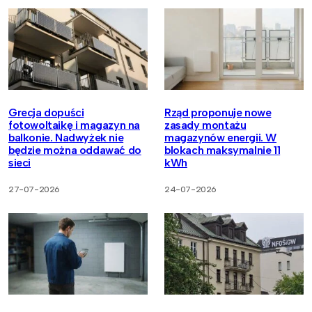
Grecja dopuści
Rząd proponuje nowe
fotowoltaikę i magazyn na
zasady montażu
balkonie. Nadwyżek nie
magazynów energii. W
będzie można oddawać do
blokach maksymalnie 11
sieci
kWh
27-07-2026
24-07-2026