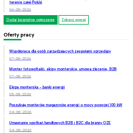
terenie całej Polski
06-08-2026
Dodaj bezpłatne ogłoszenie
Zobacz więcej
Oferty pracy
Współpraca dla osób zarządzających zespołami sprzedaży
07-08-2026
Monter fotowoltaiki, ekipy monterskie, umowa zlecenie, B2B
07-08-2026
Ekipa monterska - banki energii
05-08-2026
Poszukuję monterów magazynów energii o mocy powyżej 100 kW
04-08-2026
Umawianie spotkań handlowych B2B i B2C dla branży OZE
04-08-2026