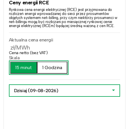
Ceny energii RCE
Rynkowa cena energii elektrycznej (RCE) jest przyjmowana do
rozliczeń energii wprowadzanej do sieci przez prosumentów
objętych systemem net-billing, przy czym niektórzy prosumenci w
net-billingu mogą być rozliczani po miesięcznej rynkowej cenie
energii elektrycznej (RCEm) będącej średnią ważoną z cen RCE.
Aktualna cena energii
zł/MWh
Cena netto (bez VAT)
Skala
15 minut
1 Godzina
Dzisiaj
(09-08-2026)