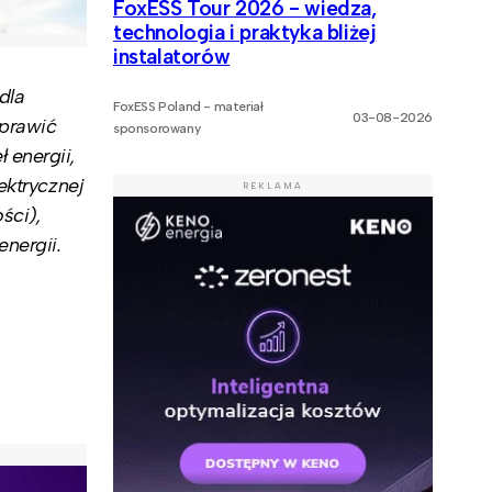
FoxESS Tour 2026 - wiedza,
technologia i praktyka bliżej
instalatorów
dla
FoxESS Poland - materiał
03-08-2026
oprawić
sponsorowany
 energii,
ektrycznej
REKLAMA
ści),
nergii.