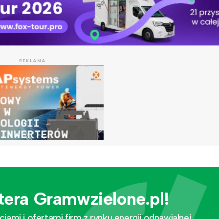
REKLAMA
tera Gramwzielone.pl!
mi i ofertami firm z rynku energii odnawialnej.