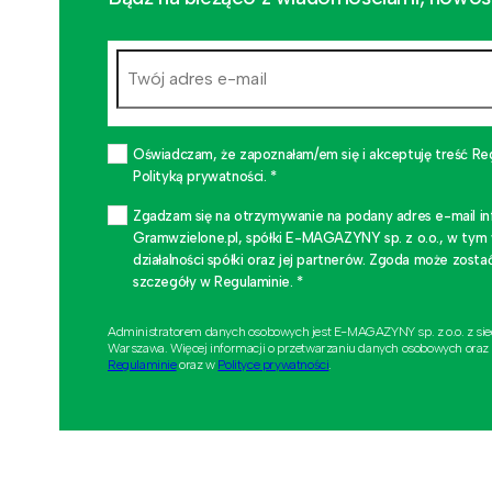
Oświadczam, że zapoznałam/em się i akceptuję treść Re
Polityką prywatności. *
Zgadzam się na otrzymywanie na podany adres e-mail i
Gramwzielone.pl, spółki E-MAGAZYNY sp. z o.o., w tym
działalności spółki oraz jej partnerów. Zgoda może zo
szczegóły w Regulaminie. *
Administratorem danych osobowych jest E-MAGAZYNY sp. z o.o. z si
Warszawa. Więcej informacji o przetwarzaniu danych osobowych oraz
Regulaminie
oraz w
Polityce prywatności
.