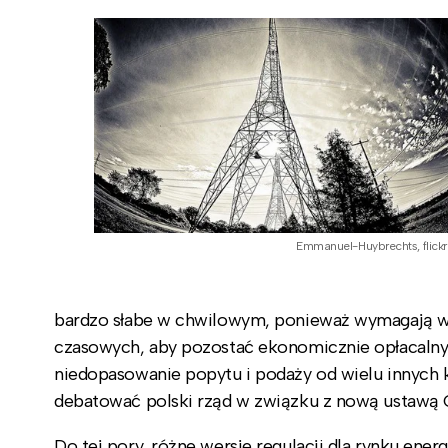
Emmanuel-Huybrechts, flickr
bardzo słabe w chwilowym, ponieważ wymagają wys
czasowych, aby pozostać ekonomicznie opłacalnym
niedopasowanie popytu i podaży od wielu innych 
debatować polski rząd w związku z nową ustawą 
Do tej pory, różne wersje regulacji dla rynku ene