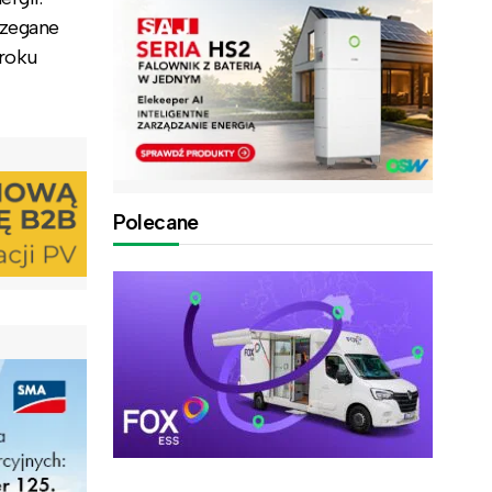
rzegane
 roku
Polecane