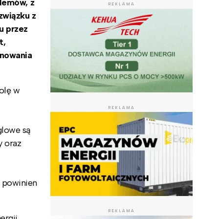
blemów, z
REKLAMA
związku z
u przez
t,
ynowania
rolę w
REKLAMA
glowe są
 oraz
i powinien
REKLAMA
rgii.