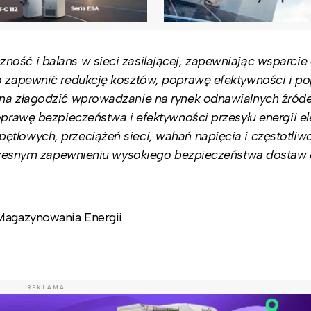
ość i balans w sieci zasilającej, zapewniając wsparcie 
to zapewnić redukcję kosztów, poprawę efektywności i p
na złagodzić wprowadzanie na rynek odnawialnych źródeł
oprawę bezpieczeństwa i efektywności przesyłu energii el
tlowych, przeciążeń sieci, wahań napięcia i częstotliwo
noczesnym zapewnieniu wysokiego bezpieczeństwa dostaw e
 Magazynowania Energii
REKLAMA