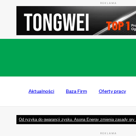
REKLAMA
Aktualności
Baza Firm
Oferty pracy
Od ryzyka do gwarancji zysku. Asona Energy zmienia zasady gry 
REKLAMA