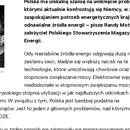
Polska ma unikalną szansę na uniknięcie pro
którymi aktualnie konfrontują się Niemcy, w 
zaspokajaniem potrzeb energetycznych kraj
odnawialne źródła energii – pisze Randy Mot
założyciel Polskiego Stowarzyszenia Magaz
Energii.
Gdy niestabilne źródła energii odgywają dużą 
zasilaniu sieci, kładzie się większy nacisk na te
technologie, które umożliwiają chwilowe oraz
 cc
stopniowe zwiększanie mocy. Elektrownie wę
niedoskonałe w stopniowym zwiększaniu mocy
okiego stopnia utylizacji w jak najdłuższych odcinkach
i. W związku z tym, Polska jest bardziej podatna na
krajów. Jest to jeden z głównych problemów, nad którym
OZE.
rgii w żaden sposób nie zajmowały się magazynowaniem ene