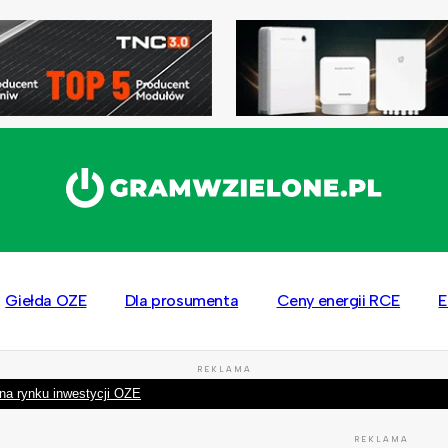
Giełda OZE
Dla prosumenta
Ceny energii RCE
E
REKLAMA
na rynku inwestycji OZE
REKLAMA