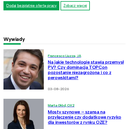
Dodaj bezpłatnie ofertę pracy
Zobacz więcej
Wywiady
Francesco Liuzza, JA
Na jakie technologie stawia przemysł
PV? Czy dominacja TOPCon
pozostanie niezagrożona i co z
perowskitami?
03-08-2026
Marta Głód, OX2
Mosty szynowe – szansa na
przyłączenie czy dodatkowe ryzyko
dla inwestorów z rynku OZE?