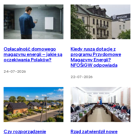
Opłacalność domowego
Kiedy ruszą dotacje z
magazynu energii – jakie są
programu Przydomowe
oczekiwania Polaków?
Magazyny Energii?
NFOŚiGW odpowiada
24-07-2026
22-07-2026
Czy rozporządzenie
Rząd zatwierdził nowe