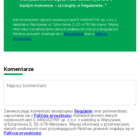
każdym momencie – szczegóły w Regulaminie. *
Administratorem danych osobowych jest E-MAGAZYNY sp. z o.o. z
siedzibą w Warszawie, ul. Szturmowa 2, 02-678 Warszawa. Więcej
informacji o przetwarzaniu danych osobowych oraz przysługujących
Państwu prawach znajduje się w
Regulaminie
oraz w
Polityce
prywatności
.
Komentarze
Zamieszczając komentarz akceptujesz
Regulamin
oraz potwierdzasz
zapoznanie się z
Polityką prywatności
. Administratorem danych
osobowych jest E-MAGAZYNY sp. z o.o. z siedzibą w Warszawie,
ul.Szturmowa 2, 02-678 Warszawa. Więcej informacji o przetwarzaniu
danych osobowych oraz przysługujących Państwu prawach znajduje się w
Polityce prywatności
.