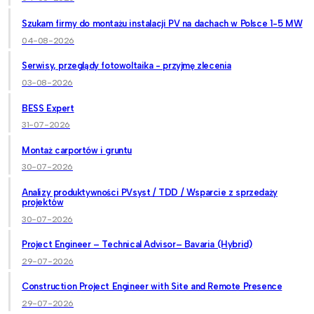
Szukam firmy do montażu instalacji PV na dachach w Polsce 1-5 MW
04-08-2026
Serwisy, przeglądy fotowoltaika - przyjmę zlecenia
03-08-2026
BESS Expert
31-07-2026
Montaż carportów i gruntu
30-07-2026
Analizy produktywności PVsyst / TDD / Wsparcie z sprzedaży
projektów
30-07-2026
Project Engineer – Technical Advisor– Bavaria (Hybrid)
29-07-2026
Construction Project Engineer with Site and Remote Presence
29-07-2026