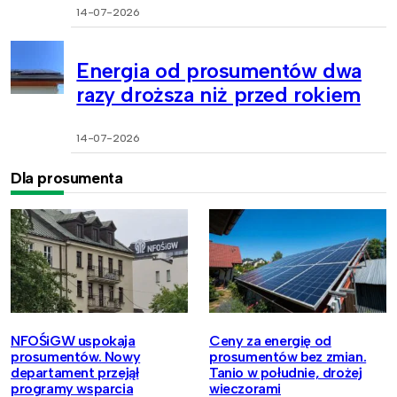
14-07-2026
Energia od prosumentów dwa
razy droższa niż przed rokiem
14-07-2026
Dla prosumenta
NFOŚiGW uspokaja
Ceny za energię od
prosumentów. Nowy
prosumentów bez zmian.
departament przejął
Tanio w południe, drożej
programy wsparcia
wieczorami