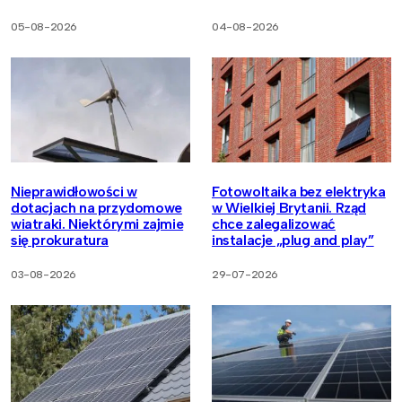
05-08-2026
04-08-2026
Nieprawidłowości w
Fotowoltaika bez elektryka
dotacjach na przydomowe
w Wielkiej Brytanii. Rząd
wiatraki. Niektórymi zajmie
chce zalegalizować
się prokuratura
instalacje „plug and play”
03-08-2026
29-07-2026