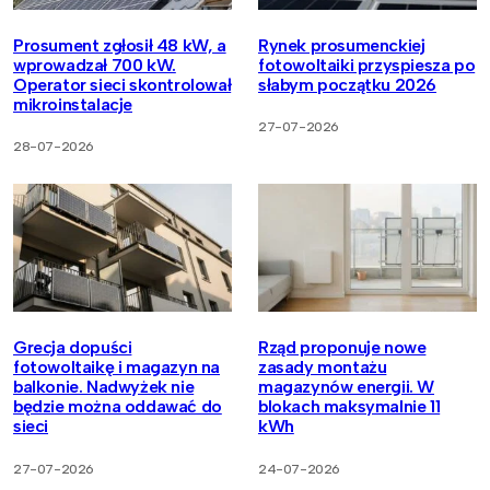
Prosument zgłosił 48 kW, a
Rynek prosumenckiej
wprowadzał 700 kW.
fotowoltaiki przyspiesza po
Operator sieci skontrolował
słabym początku 2026
mikroinstalacje
27-07-2026
28-07-2026
Grecja dopuści
Rząd proponuje nowe
fotowoltaikę i magazyn na
zasady montażu
balkonie. Nadwyżek nie
magazynów energii. W
będzie można oddawać do
blokach maksymalnie 11
sieci
kWh
27-07-2026
24-07-2026