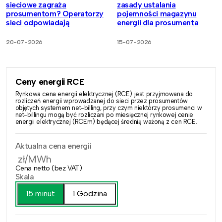
sieciowe zagraża
zasady ustalania
prosumentom? Operatorzy
pojemności magazynu
sieci odpowiadają
energii dla prosumenta
20-07-2026
15-07-2026
Ceny energii RCE
Rynkowa cena energii elektrycznej (RCE) jest przyjmowana do
rozliczeń energii wprowadzanej do sieci przez prosumentów
objętych systemem net-billing, przy czym niektórzy prosumenci w
net-billingu mogą być rozliczani po miesięcznej rynkowej cenie
energii elektrycznej (RCEm) będącej średnią ważoną z cen RCE.
Aktualna cena energii
zł/MWh
Cena netto (bez VAT)
Skala
15 minut
1 Godzina