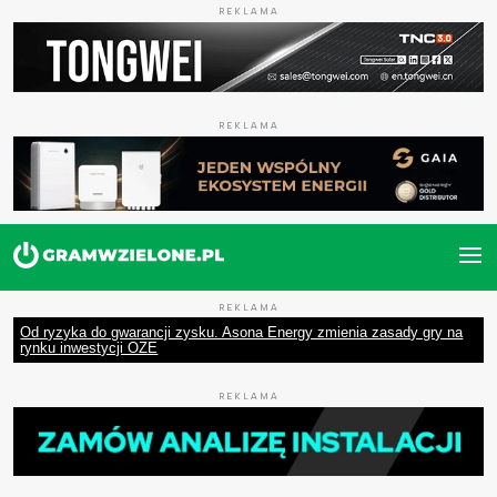
REKLAMA
REKLAMA
REKLAMA
Od ryzyka do gwarancji zysku. Asona Energy zmienia zasady gry na
rynku inwestycji OZE
REKLAMA