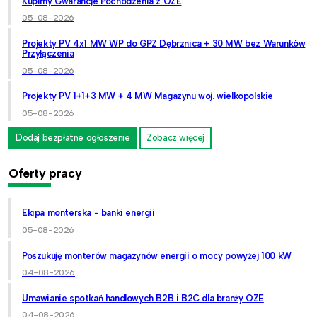
Kupimy Gwarancje Pochodzenia z OZE
05-08-2026
Projekty PV 4x1 MW WP do GPZ Dębrznica + 30 MW bez Warunków
Przyłączenia
05-08-2026
Projekty PV 1+1+3 MW + 4 MW Magazynu woj. wielkopolskie
05-08-2026
Dodaj bezpłatne ogłoszenie
Zobacz więcej
Oferty pracy
Ekipa monterska - banki energii
05-08-2026
Poszukuję monterów magazynów energii o mocy powyżej 100 kW
04-08-2026
Umawianie spotkań handlowych B2B i B2C dla branży OZE
04-08-2026