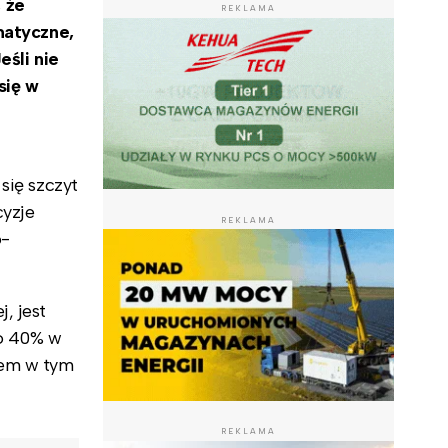
 że
REKLAMA
matyczne,
eśli nie
się w
się szczyt
cyzje
REKLAMA
o-
, jest
do 40% w
rem w tym
REKLAMA