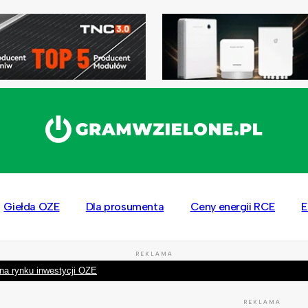
Giełda OZE
Dla prosumenta
Ceny energii RCE
E
REKLAMA
na rynku inwestycji OZE
REKLAMA