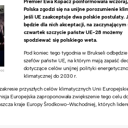
Premier Ewa Kopacz poinformowała wczoraj,
Polska zgodzi się na unijne porozumienie kli
jeśli UE zaakceptuje dwa polskie postulaty. J
będzie dla nich akceptacji, na zaczynającym 
czwartek szczycie państw UE-28 możemy
spodziewać się polskiego weta.
Pod koniec tego tygodnia w Brukseli odbędzie 
szefów państw UE, na którym mają zapaść de
dotyczące celów unijnej polityki energetyczn
 cc
klimatycznej do 2030 r.
akresie przyszłych celów klimatycznych Unii Europejskiej
isja Europejska zaproponowała zwiększenie tego celu 
łaszcza kraje Europy Środkowo-Wschodniej, których lide