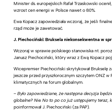
Minister ds. europejskich Rafał Trzaskowski oce
wzrost cen energii w Polsce nawet o 80%.
Ewa Kopacz zapowiedziała wczoraj, że jeśli finaln
rząd może je zawetować.
J. Piechociński: Bruksela niekonsekwentna w sp
Wczoraj w sprawie polskiego stanowiska nt. poroz
Janusz Piechociński, który wraz z Ewą Kopacz poj
Wicepremier Piechociński skrytykował Brukselę za 
jeszcze przed przyszłorocznym szczytem ONZ w P
klimatycznych na forum globalnym.
–
Było zapowiedziane, że następna decyzja będz
globalne? Nie. No to po co już ustępujemy teraz, 
poinformował J. Piechociński (za PAP).