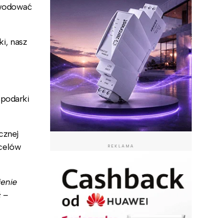
owodować
i, nasz
spodarki
cznej
 celów
REKLAMA
ienie
ć
–