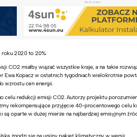
REKLAMA
o roku 2020 to 20%.
sji CO2 miałby wiązać wszystkie kraje, a na takie rozwią
ier Ewa Kopacz w ostatnich tygodniach wielokrotnie powta
o wzrostu cen energii.
o celu redukcji emisji CO2. Autorzy projektu porozumien
izmy rekompensujące przyjęcie 40-procentowego celu k
są oparte w dużej mierze na najbardziej emisyjnym źró
ka zgodzi się na unijny pakiet klimatyczny w wersji