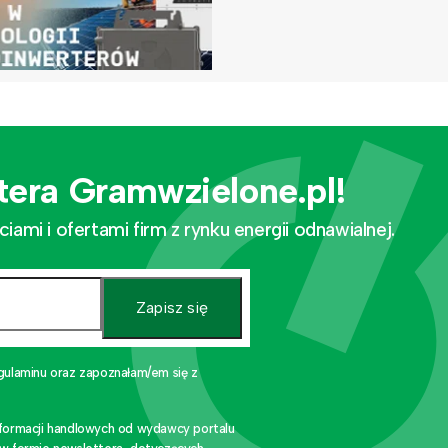
tera Gramwzielone.pl!
mi i ofertami firm z rynku energii odnawialnej.
Zapisz się
gulaminu oraz zapoznałam/em się z
nformacji handlowych od wydawcy portalu