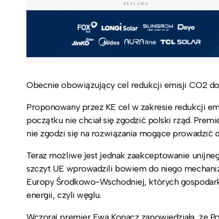
REKLAMA
Obecnie obowiązujący cel redukcji emisji CO2 d
Proponowany przez KE cel w zakresie redukcji emi
początku nie chciał się zgodzić polski rząd. Prem
nie zgodzi się na rozwiązania mogące prowadzić d
Teraz możliwe jest jednak zaakceptowanie unijneg
szczyt UE wprowadzili bowiem do niego mechan
Europy Środkowo-Wschodniej, których gospodarki 
energii, czyli węglu.
Wczoraj premier Ewa Kopacz zapowiedziała, że Pols