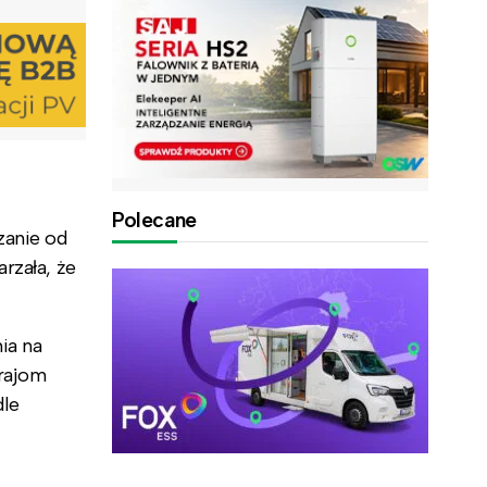
Polecane
zanie od
rzała, że
ia na
rajom
dle