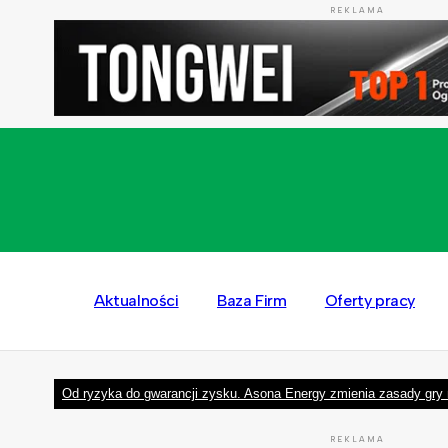
REKLAMA
Aktualności
Baza Firm
Oferty pracy
Od ryzyka do gwarancji zysku. Asona Energy zmienia zasady gry 
REKLAMA