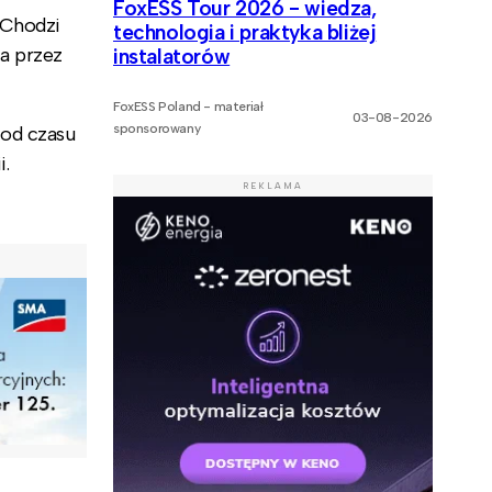
FoxESS Tour 2026 - wiedza,
 Chodzi
technologia i praktyka bliżej
a przez
instalatorów
FoxESS Poland - materiał
03-08-2026
sponsorowany
 od czasu
i.
REKLAMA