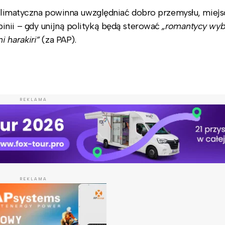
 klimatyczna powinna uwzględniać dobro przemysłu, miejs
inii – gdy unijną polityką będą sterować
„romantycy wyb
i harakiri”
(za PAP).
REKLAMA
REKLAMA