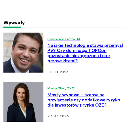
Wywiady
Francesco Liuzza, JA
Na jakie technologie stawia przemysł
PV? Czy dominacja TOPCon
pozostanie niezagrożona i co z
perowskitami?
03-08-2026
Marta Głód, OX2
Mosty szynowe – szansa na
przyłączenie czy dodatkowe ryzyko
dla inwestorów z rynku OZE?
29-07-2026