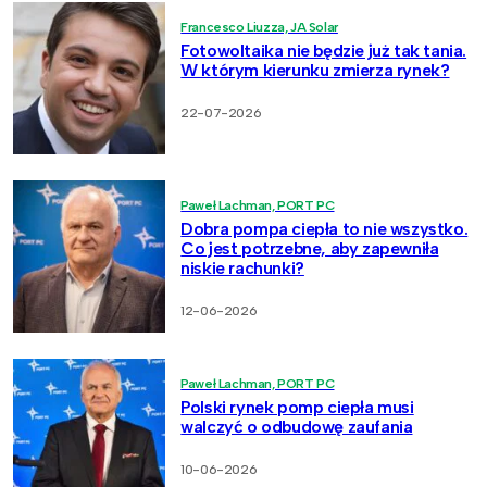
Francesco Liuzza, JA Solar
Fotowoltaika nie będzie już tak tania.
W którym kierunku zmierza rynek?
22-07-2026
Paweł Lachman, PORT PC
Dobra pompa ciepła to nie wszystko.
Co jest potrzebne, aby zapewniła
niskie rachunki?
12-06-2026
Paweł Lachman, PORT PC
Polski rynek pomp ciepła musi
walczyć o odbudowę zaufania
10-06-2026