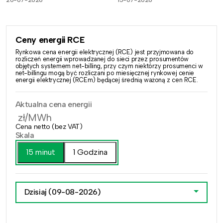
Ceny energii RCE
Rynkowa cena energii elektrycznej (RCE) jest przyjmowana do
rozliczeń energii wprowadzanej do sieci przez prosumentów
objętych systemem net-billing, przy czym niektórzy prosumenci w
net-billingu mogą być rozliczani po miesięcznej rynkowej cenie
energii elektrycznej (RCEm) będącej średnią ważoną z cen RCE.
Aktualna cena energii
zł/MWh
Cena netto (bez VAT)
Skala
15 minut
1 Godzina
Dzisiaj
(09-08-2026)