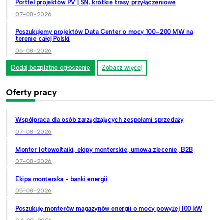
Portfel projektów PV | SN, krótkie trasy przyłączeniowe
07-08-2026
Poszukujemy projektów Data Center o mocy 100–200 MW na
terenie całej Polski
06-08-2026
Dodaj bezpłatne ogłoszenie
Zobacz więcej
Oferty pracy
Współpraca dla osób zarządzających zespołami sprzedaży
07-08-2026
Monter fotowoltaiki, ekipy monterskie, umowa zlecenie, B2B
07-08-2026
Ekipa monterska - banki energii
05-08-2026
Poszukuję monterów magazynów energii o mocy powyżej 100 kW