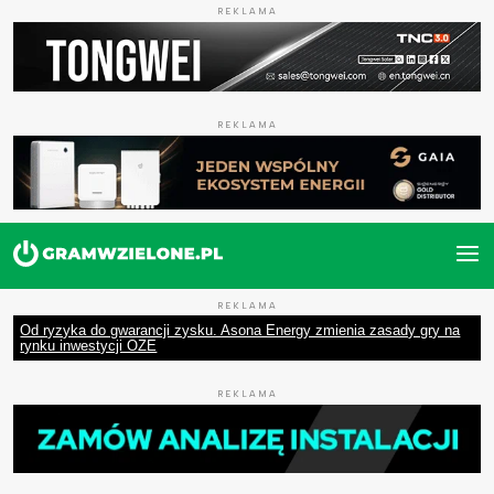
REKLAMA
REKLAMA
REKLAMA
Od ryzyka do gwarancji zysku. Asona Energy zmienia zasady gry na
rynku inwestycji OZE
REKLAMA