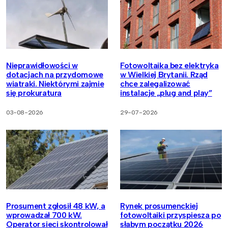
Nieprawidłowości w
Fotowoltaika bez elektryka
dotacjach na przydomowe
w Wielkiej Brytanii. Rząd
wiatraki. Niektórymi zajmie
chce zalegalizować
się prokuratura
instalacje „plug and play”
03-08-2026
29-07-2026
Prosument zgłosił 48 kW, a
Rynek prosumenckiej
wprowadzał 700 kW.
fotowoltaiki przyspiesza po
Operator sieci skontrolował
słabym początku 2026