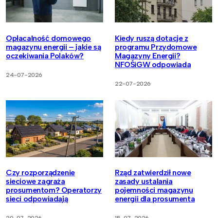
Opłacalność domowego
Kiedy ruszą dotacje z
magazynu energii – jakie są
programu Przydomowe
oczekiwania Polaków?
Magazyny Energii?
NFOŚiGW odpowiada
24-07-2026
22-07-2026
Czy rozporządzenie
Rząd zatwierdził nowe
sieciowe zagraża
zasady ustalania
prosumentom? Operatorzy
pojemności magazynu
sieci odpowiadają
energii dla prosumenta
20-07-2026
15-07-2026