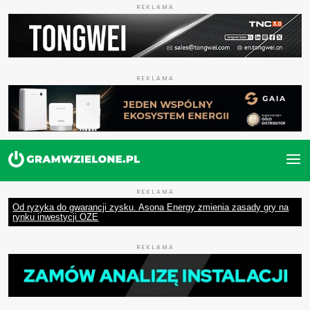
REKLAMA
REKLAMA
REKLAMA
Od ryzyka do gwarancji zysku. Asona Energy zmienia zasady gry na
rynku inwestycji OZE
REKLAMA