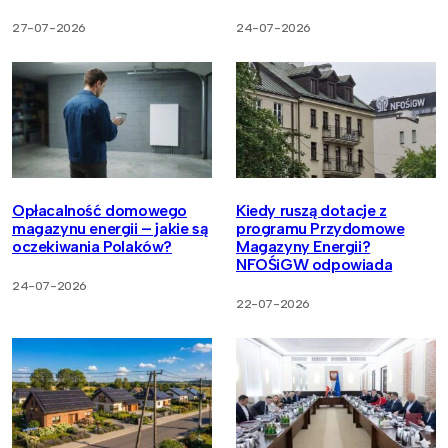
27-07-2026
24-07-2026
Opłacalność domowego
Kiedy ruszą dotacje z
magazynu energii – jakie są
programu Przydomowe
oczekiwania Polaków?
Magazyny Energii?
NFOŚiGW odpowiada
24-07-2026
22-07-2026