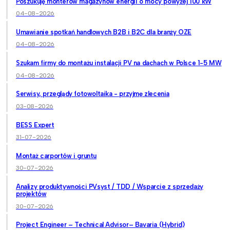
Poszukuję monterów magazynów energii o mocy powyżej 100 kW
04-08-2026
Umawianie spotkań handlowych B2B i B2C dla branży OZE
04-08-2026
Szukam firmy do montażu instalacji PV na dachach w Polsce 1-5 MW
04-08-2026
Serwisy, przeglądy fotowoltaika - przyjmę zlecenia
03-08-2026
BESS Expert
31-07-2026
Montaż carportów i gruntu
30-07-2026
Analizy produktywności PVsyst / TDD / Wsparcie z sprzedaży
projektów
30-07-2026
Project Engineer – Technical Advisor– Bavaria (Hybrid)