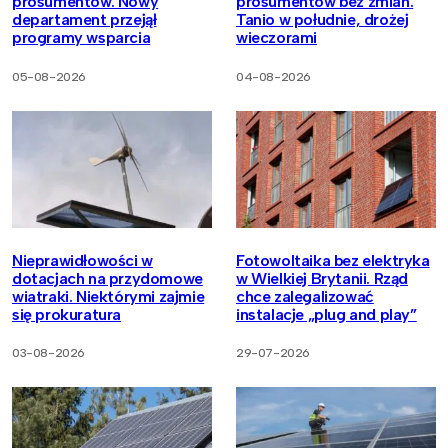
prosumentów. Nowy
prosumentów bez zmian.
departament przejął
Tanio w południe, drożej
programy wsparcia
wieczorami
05-08-2026
04-08-2026
Nieprawidłowości w
Fotowoltaika bez elektryka
dotacjach na przydomowe
w Wielkiej Brytanii. Rząd
wiatraki. Niektórymi zajmie
chce zalegalizować
się prokuratura
instalacje „plug and play”
03-08-2026
29-07-2026