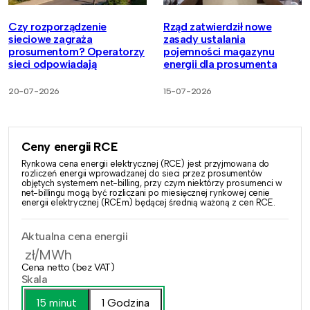
Czy rozporządzenie
Rząd zatwierdził nowe
sieciowe zagraża
zasady ustalania
prosumentom? Operatorzy
pojemności magazynu
sieci odpowiadają
energii dla prosumenta
20-07-2026
15-07-2026
Ceny energii RCE
Rynkowa cena energii elektrycznej (RCE) jest przyjmowana do
rozliczeń energii wprowadzanej do sieci przez prosumentów
objętych systemem net-billing, przy czym niektórzy prosumenci w
net-billingu mogą być rozliczani po miesięcznej rynkowej cenie
energii elektrycznej (RCEm) będącej średnią ważoną z cen RCE.
Aktualna cena energii
zł/MWh
Cena netto (bez VAT)
Skala
15 minut
1 Godzina