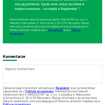
oraz jej partnerów. Zgoda może zostać wycofana w
każdym momencie – szczegóły w Regulaminie. *
Administratorem danych osobowych jest E-MAGAZYNY sp. z o.o. z
siedzibą w Warszawie, ul. Szturmowa 2, 02-678 Warszawa. Więcej
informacji o przetwarzaniu danych osobowych oraz przysługujących
Państwu prawach znajduje się w
Regulaminie
oraz w
Polityce
prywatności
.
Komentarze
Zamieszczając komentarz akceptujesz
Regulamin
oraz potwierdzasz
zapoznanie się z
Polityką prywatności
. Administratorem danych
osobowych jest E-MAGAZYNY sp. z o.o. z siedzibą w Warszawie,
ul.Szturmowa 2, 02-678 Warszawa. Więcej informacji o przetwarzaniu
danych osobowych oraz przysługujących Państwu prawach znajduje się w
Polityce prywatności
.