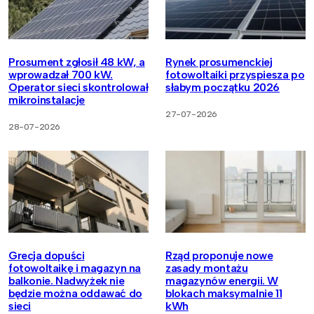
Prosument zgłosił 48 kW, a
Rynek prosumenckiej
wprowadzał 700 kW.
fotowoltaiki przyspiesza po
Operator sieci skontrolował
słabym początku 2026
mikroinstalacje
27-07-2026
28-07-2026
Grecja dopuści
Rząd proponuje nowe
fotowoltaikę i magazyn na
zasady montażu
balkonie. Nadwyżek nie
magazynów energii. W
będzie można oddawać do
blokach maksymalnie 11
sieci
kWh