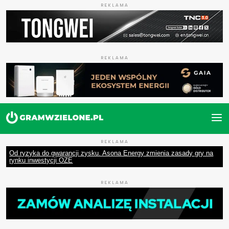
REKLAMA
REKLAMA
REKLAMA
Od ryzyka do gwarancji zysku. Asona Energy zmienia zasady gry na
rynku inwestycji OZE
REKLAMA