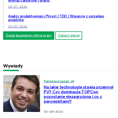
Montaż carportów i gruntu
30-07-2026
Analizy produktywności PVsyst / TDD / Wsparcie z sprzedaży
projektów
30-07-2026
Dodaj bezpłatnie ofertę pracy
Zobacz więcej
Wywiady
Francesco Liuzza, JA
Na jakie technologie stawia przemysł
PV? Czy dominacja TOPCon
pozostanie niezagrożona i co z
perowskitami?
03-08-2026