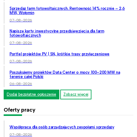
Sprzedaż farm fotowoltaicznych. Rentowność 14% rocznie – 2,6
MW, Wołomin
07-08-2026
Napiszę karty inwestycyjne przedsięwzięcia dla farm
fotowoltaicznych
07-08-2026
Portfel projektów PV | SN, krótkie trasy przyłączeniowe
07-08-2026
Poszukujemy projektów Data Center o mocy 100–200 MW na
terenie całej Polski
06-08-2026
Dodaj bezpłatne ogłoszenie
Zobacz więcej
Oferty pracy
Współpraca dla osób zarządzających zespołami sprzedaży
07-08-2026