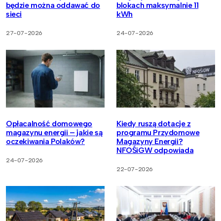
będzie można oddawać do
blokach maksymalnie 11
sieci
kWh
27-07-2026
24-07-2026
Opłacalność domowego
Kiedy ruszą dotacje z
magazynu energii – jakie są
programu Przydomowe
oczekiwania Polaków?
Magazyny Energii?
NFOŚiGW odpowiada
24-07-2026
22-07-2026