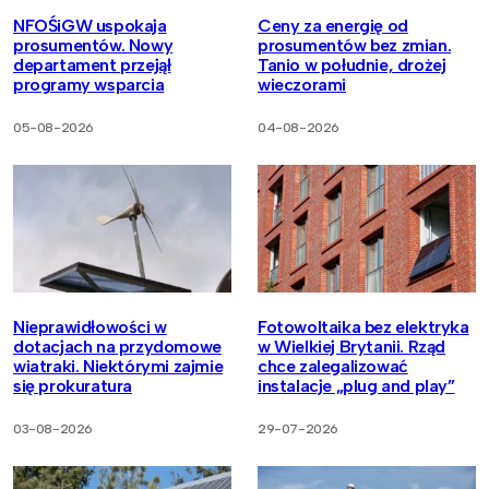
NFOŚiGW uspokaja
Ceny za energię od
prosumentów. Nowy
prosumentów bez zmian.
departament przejął
Tanio w południe, drożej
programy wsparcia
wieczorami
05-08-2026
04-08-2026
Nieprawidłowości w
Fotowoltaika bez elektryka
dotacjach na przydomowe
w Wielkiej Brytanii. Rząd
wiatraki. Niektórymi zajmie
chce zalegalizować
się prokuratura
instalacje „plug and play”
03-08-2026
29-07-2026