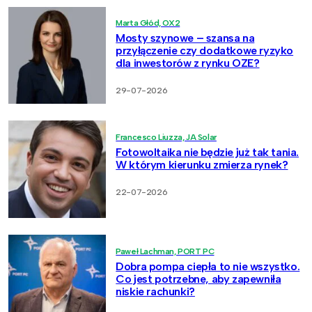
Marta Głód, OX2
Mosty szynowe – szansa na
przyłączenie czy dodatkowe ryzyko
dla inwestorów z rynku OZE?
29-07-2026
Francesco Liuzza, JA Solar
Fotowoltaika nie będzie już tak tania.
W którym kierunku zmierza rynek?
22-07-2026
Paweł Lachman, PORT PC
Dobra pompa ciepła to nie wszystko.
Co jest potrzebne, aby zapewniła
niskie rachunki?