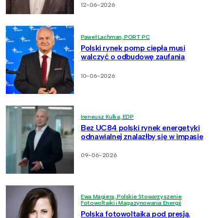
12-06-2026
Paweł Lachman, PORT PC
Polski rynek pomp ciepła musi
walczyć o odbudowę zaufania
10-06-2026
Ireneusz Kulka, EDP
Bez UC84 polski rynek energetyki
odnawialnej znalazłby się w impasie
09-06-2026
Ewa Magiera, Polskie Stowarzyszenie
Fotowoltaiki i Magazynowania Energii
Polska fotowoltaika pod presją.