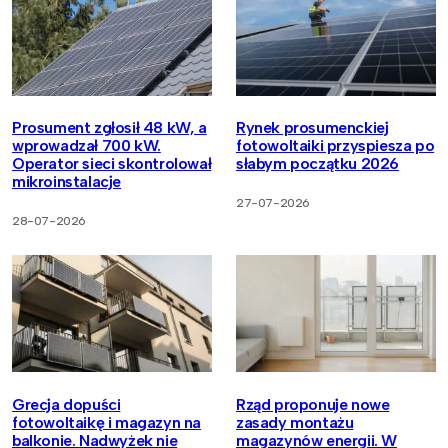
Prosument zgłosił 48 kW, a
Rynek prosumenckiej
wprowadzał 700 kW.
fotowoltaiki przyspiesza po
Operator sieci skontrolował
słabym początku 2026
mikroinstalacje
27-07-2026
28-07-2026
Grecja dopuści
Rząd proponuje nowe
fotowoltaikę i magazyn na
zasady montażu
balkonie. Nadwyżek nie
magazynów energii. W