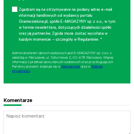
Zgadzam się na otrzymywanie na podany adres e-mail
informacji handlowych od wydawcy portalu
Gramwzielone.pl, spółki E-MAGAZYNY sp. z o.o., w tym
w formie newslettera, dotyczących działalności spółki
oraz jej partnerów. Zgoda może zostać wycofana w
każdym momencie – szczegóły w Regulaminie. *
Administratorem danych osobowych jest E-MAGAZYNY sp. z o.o. z
siedzibą w Warszawie, ul. Szturmowa 2, 02-678 Warszawa. Więcej
informacji o przetwarzaniu danych osobowych oraz przysługujących
Państwu prawach znajduje się w
Regulaminie
oraz w
Polityce
prywatności
.
Komentarze