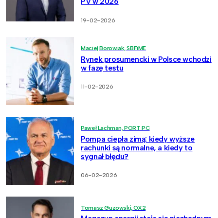
PV w 2026
19-02-2026
Maciej Borowiak, SBFiME
Rynek prosumencki w Polsce wchodzi
w fazę testu
11-02-2026
Paweł Lachman, PORT PC
Pompa ciepła zimą: kiedy wyższe
rachunki są normalne, a kiedy to
sygnał błędu?
06-02-2026
Tomasz Guzowski, OX2