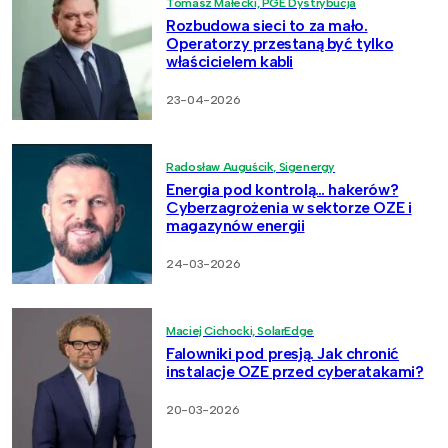
Tomasz Małecki, PGE Dystrybucja
Rozbudowa sieci to za mało.
Operatorzy przestaną być tylko
właścicielem kabli
23-04-2026
Radosław Auguścik, Sigenergy
Energia pod kontrolą… hakerów?
Cyberzagrożenia w sektorze OZE i
magazynów energii
24-03-2026
Maciej Cichocki, SolarEdge
Falowniki pod presją. Jak chronić
instalacje OZE przed cyberatakami?
20-03-2026