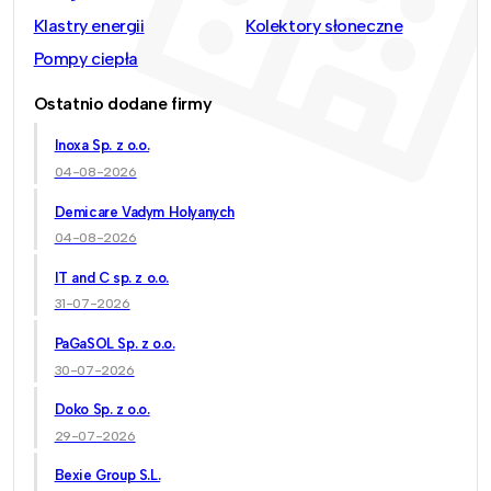
Klastry energii
Kolektory słoneczne
Pompy ciepła
Ostatnio dodane firmy
Inoxa Sp. z o.o.
04-08-2026
Demicare Vadym Holyanych
04-08-2026
IT and C sp. z o.o.
31-07-2026
PaGaSOL Sp. z o.o.
30-07-2026
Doko Sp. z o.o.
29-07-2026
Bexie Group S.L.