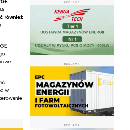
PGE
REKLAMA
ną
ć również
e
PGE
go
tkowe
REKLAMA
ić
óc w
sterowanie
REKLAMA