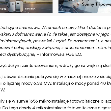
rakcyjna finansowo. W ramach umowy klient dostanie pr
zyskaniu dofinansowania (o ile takie jest dostępne w jego
inistracyjnych, pozwoleń i zgód. Po dostarczeniu, a na
apewni pełną obsługę związaną z uruchomieniem mikroins
eci dystrybucyjnej
– informowała PGE EO.
eszyć dużym zainteresowaniem, wdroży go na większą skal
ej obszar działania pokrywa się w znacznej mierze z sieci
cji o łącznej mocy 6,38 MW. Instalacji o mocy ponad 40 
MW.
iły się w sumie 1656 mikroinstalacje fotowoltaiczne o łą
e. Do tego doszły 4 mikroinstalacje fotowoltaiczne o łąc