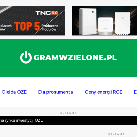
Giełda OZE
Dla prosumenta
Ceny energii RCE
E
REKLAMA
na rynku inwestycji OZE
REKLAMA