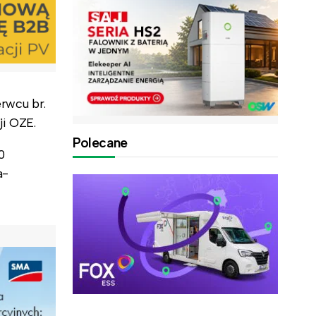
rwcu br.
ji OZE.
Polecane
0
a-