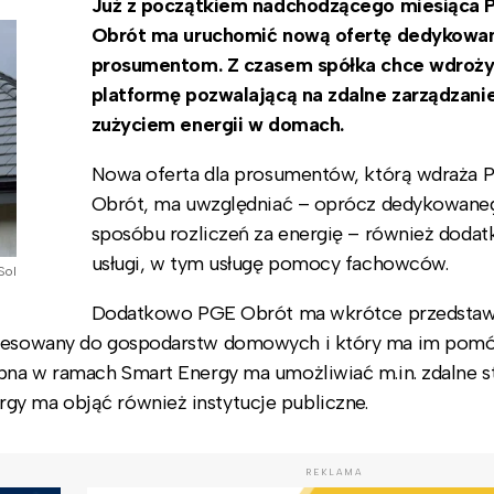
Już z początkiem nadchodzącego miesiąca 
Obrót ma uruchomić nową ofertę dedykowa
prosumentom. Z czasem spółka chce wdroży
platformę pozwalającą na zdalne zarządzani
zużyciem energii w domach.
Nowa oferta dla prosumentów, którą wdraża 
Obrót, ma uwzględniać – oprócz dedykowane
sposóbu rozliczeń za energię – również doda
usługi, w tym usługę pomocy fachowców.
Sol
Dodatkowo PGE Obrót ma wkrótce przedstaw
adresowany do gospodarstw domowych i który ma im pom
ępna w ramach Smart Energy ma umożliwiać m.in. zdalne 
gy ma objąć również instytucje publiczne.
REKLAMA