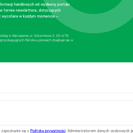
nformacji handlowych od wydawcy portalu
 w formie newslettera, dotyczących
stać wycofana w każdym momencie –
edzibą w Warszawie, ul. Szturmowa 2, 02-678
 przysługujących Państwu prawach znajduje się w
 zapoznanie się z
Polityką prywatności
. Administratorem danych osobowych j