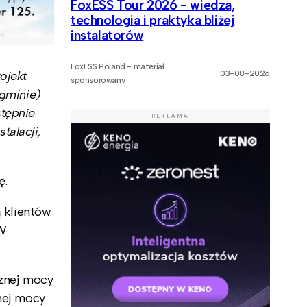
FoxESS Tour 2026 - wiedza,
technologia i praktyka bliżej
instalatorów
FoxESS Poland - materiał
ojekt
03-08-2026
sponsorowany
 gminie)
stępnie
REKLAMA
talacji,
ę.
ą klientów
kW
cznej mocy
znej mocy