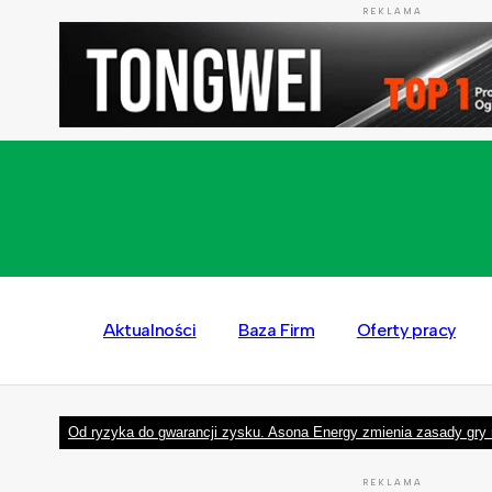
REKLAMA
Aktualności
Baza Firm
Oferty pracy
Od ryzyka do gwarancji zysku. Asona Energy zmienia zasady gry 
REKLAMA