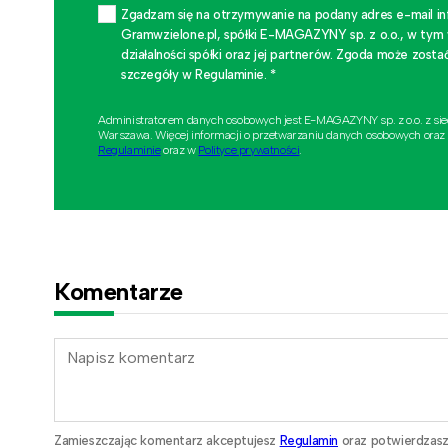
Zgadzam się na otrzymywanie na podany adres e-mail i
Gramwzielone.pl, spółki E-MAGAZYNY sp. z o.o., w tym
działalności spółki oraz jej partnerów. Zgoda może zo
szczegóły w Regulaminie. *
Administratorem danych osobowych jest E-MAGAZYNY sp. z o.o. z si
Warszawa. Więcej informacji o przetwarzaniu danych osobowych oraz
Regulaminie
oraz w
Polityce prywatności
.
Komentarze
Zamieszczając komentarz akceptujesz
Regulamin
oraz potwierdzasz