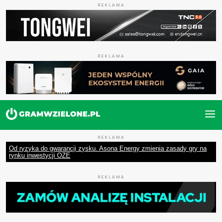
REKLAMA
REKLAMA
REKLAMA
Od ryzyka do gwarancji zysku. Asona Energy zmienia zasady gry na
rynku inwestycji OZE
REKLAMA