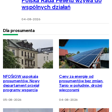
Polska Rada Pelletu wzywa do
wspólnych działań
04-08-2026
Dla prosumenta
NFOŚiGW uspokaja
Ceny za energię od
prosumentów. Nowy
prosumentów bez zmian.
departament przejął
Tanio w południe, drożej
programy wsparcia
wieczorami
05-08-2026
04-08-2026