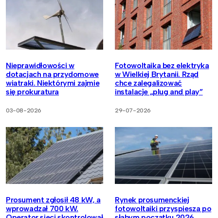
Nieprawidłowości w
Fotowoltaika bez elektryka
dotacjach na przydomowe
w Wielkiej Brytanii. Rząd
wiatraki. Niektórymi zajmie
chce zalegalizować
się prokuratura
instalacje „plug and play”
03-08-2026
29-07-2026
Prosument zgłosił 48 kW, a
Rynek prosumenckiej
wprowadzał 700 kW.
fotowoltaiki przyspiesza po
Operator sieci skontrolował
słabym początku 2026