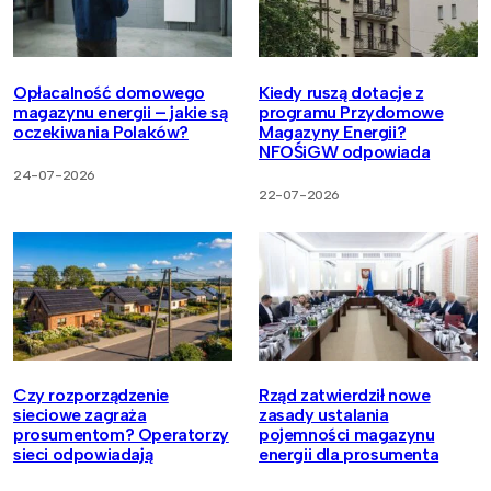
Opłacalność domowego
Kiedy ruszą dotacje z
magazynu energii – jakie są
programu Przydomowe
oczekiwania Polaków?
Magazyny Energii?
NFOŚiGW odpowiada
24-07-2026
22-07-2026
Czy rozporządzenie
Rząd zatwierdził nowe
sieciowe zagraża
zasady ustalania
prosumentom? Operatorzy
pojemności magazynu
sieci odpowiadają
energii dla prosumenta