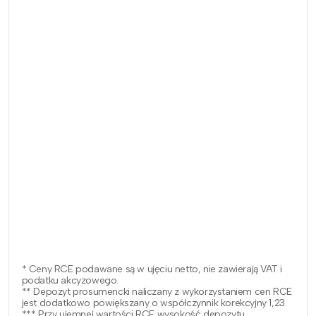
* Ceny RCE podawane są w ujęciu netto, nie zawierają VAT i
podatku akcyzowego.
** Depozyt prosumencki naliczany z wykorzystaniem cen RCE
jest dodatkowo powiększany o współczynnik korekcyjny 1,23.
*** Przy ujemnej wartości RCE wysokość depozytu