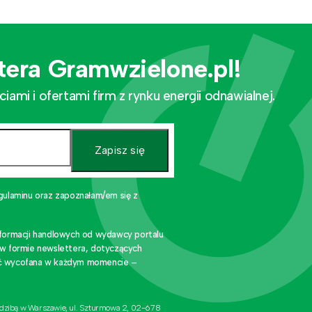
tera Gramwzielone.pl!
mi i ofertami firm z rynku energii odnawialnej.
Zapisz się
gulaminu oraz zapoznałam/em się z
nformacji handlowych od wydawcy portalu
 w formie newslettera, dotyczących
stać wycofana w każdym momencie –
edzibą w Warszawie, ul. Szturmowa 2, 02-678