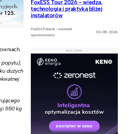
FoxESS Tour 2026 - wiedza,
technologia i praktyka bliżej
instalatorów
FoxESS Poland - materiał
03-08-2026
sponsorowany
owniach.
REKLAMA
 popytu),
oku dużych
ekwatnej
ązującego
ji 550 kg