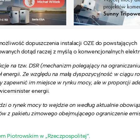
możliwość dopuszczenia instalacji OZE do powstających
wanych dotąd raczej z myślą o konwencjonalnych elektr
cje na tzw. DSR (mechanizm polegający na ograniczaniu
ł energii. Ze względu na małą dyspozycyjność w ciągu r
y zapewnić im miejsce w rynku mocy, ale w proporcji ad
iceminister energii.
odzi o rynek mocy to wejdzie on według aktualnie obowi
tów z pakietu zimowego obejmującego ograniczenie emis
em Piotrowskim w „Rzeczpospolitej”.