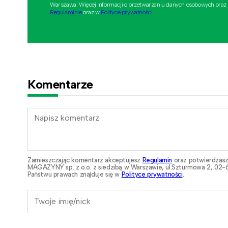
Warszawa. Więcej informacji o przetwarzaniu danych osobowych oraz
Regulaminie
oraz w
Polityce prywatności
.
Komentarze
Zamieszczając komentarz akceptujesz
Regulamin
oraz potwierdzasz
MAGAZYNY sp. z o.o. z siedzibą w Warszawie, ul.Szturmowa 2, 02-6
Państwu prawach znajduje się w
Polityce prywatności
.