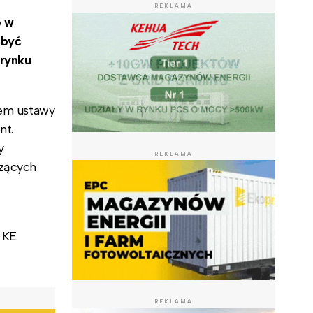
REKLAMA
o w
 być
 rynku
tem ustawy
nt.
y
REKLAMA
zących
 KE
REKLAMA