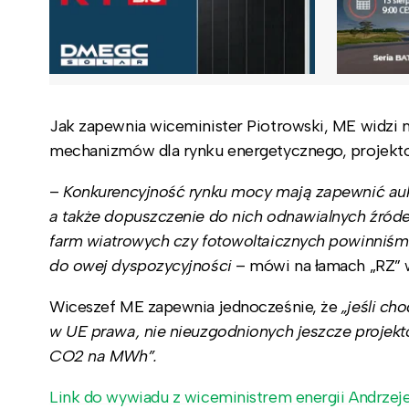
Jak zapewnia wiceminister Piotrowski, ME widzi 
mechanizmów dla rynku energetycznego, projekto
–
Konkurencyjność rynku mocy mają zapewnić auk
a także dopuszczenie do nich odnawialnych źróde
farm wiatrowych czy fotowoltaicznych powinniśm
do owej dyspozycyjności
– mówi na łamach „RZ” w
Wiceszef ME zapewnia jednocześnie, że
„jeśli ch
w UE prawa, nie nieuzgodnionych jeszcze projek
CO2 na MWh”.
Link do wywiadu z wiceministrem energii Andrzej