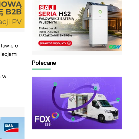
stawie o
lacjami
Polecane
h w