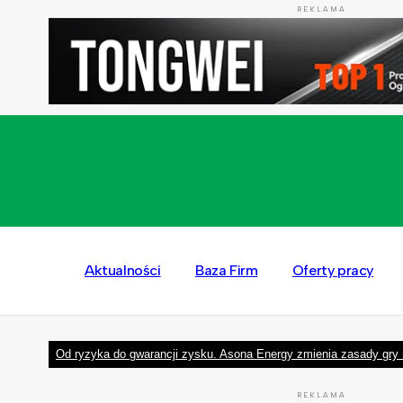
REKLAMA
Aktualności
Baza Firm
Oferty pracy
Od ryzyka do gwarancji zysku. Asona Energy zmienia zasady gry 
REKLAMA