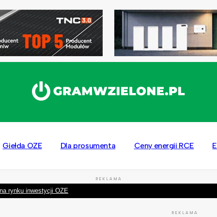
Giełda OZE
Dla prosumenta
Ceny energii RCE
E
REKLAMA
na rynku inwestycji OZE
REKLAMA