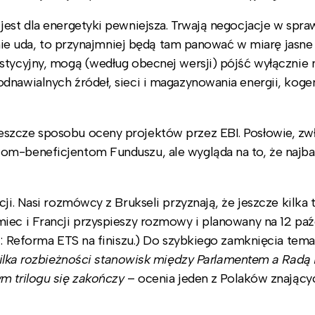
jest dla energetyki pewniejsza. Trwają negocjacje w spra
 nie uda, to przynajmniej będą tam panować w miarę jasne 
stycyjny, mogą (według obecnej wersji) pójść wyłącznie 
dnawialnych źródeł, sieci i magazynowania energii, kogen
szcze sposobu oceny projektów przez EBI. Posłowie, zw
om-beneficjentom Funduszu, ale wygląda na to, że najba
ji. Nasi rozmówcy z Brukseli przyznają, że jeszcze kilka 
iec i Francji przyspieszy rozmowy i planowany na 12 paź
j: Reforma ETS na finiszu.) Do szybkiego zamknięcia tem
kilka rozbieżności stanowisk między Parlamentem a Radą 
ym trilogu się zakończy
– ocenia jeden z Polaków znający