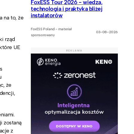
FoxESS Tour 2026 - wiedza,
technologia i praktyka bliżej
instalatorów
 na to, że
FoxESS Poland - materiał
03-08-2026
sponsorowany
ki rząd
 które UE
REKLAMA
s
u
c, że
dencji,
niami.
i zostaną
acje z