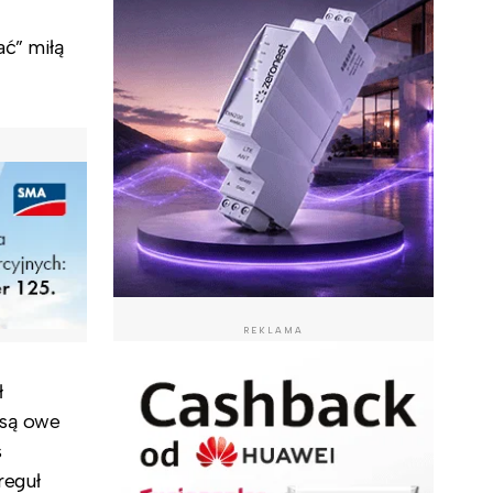
ać” miłą
REKLAMA
ł
 są owe
s
reguł