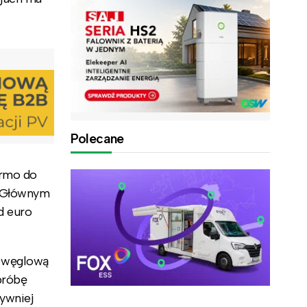
Polecane
armo do
. Głównym
d euro
ę węglową
próbę
ywniej