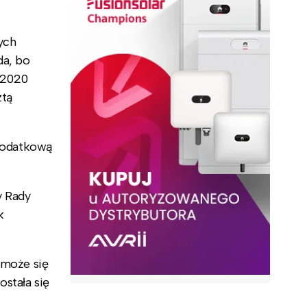
ych
da, bo
 2020
ztą
dodatkową
y Rady
k
 może się
ostała się