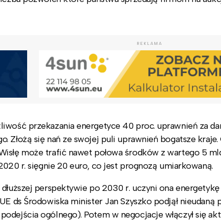
REKLAMA
liwość przekazania energetyce 40 proc. uprawnień za d
. Złożą się nań ze swojej puli uprawnień bogatsze kraje
Wisłę może trafić nawet połowa środków z wartego 5 ml
2020 r. sięgnie 20 euro, co jest prognozą umiarkowaną.
w dłuższej perspektywie po 2030 r. uczyni ona energetyk
 UE ds Środowiska minister Jan Szyszko podjął nieudaną 
podejścia ogólnego). Potem w negocjacje włączył się akt