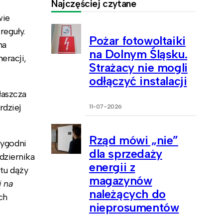
Najczęściej czytane
wie
reguły.
Pożar fotowoltaiki
na
na Dolnym Śląsku.
eracji,
Strażacy nie mogli
odłączyć instalacji
łaszcza
rdziej
11-07-2026
Rząd mówi „nie”
tygodni
dla sprzedaży
dziernika
energii z
atu dąży
magazynów
i na
należących do
ch
nieprosumentów