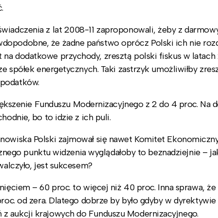
.
świadczenia z lat 2008-11 zaproponowali, żeby z darmow
dopodobne, że żadne państwo oprócz Polski ich nie roz
 na dodatkowe przychody, zresztą polski fiskus w latach
 ze spółek energetycznych. Taki zastrzyk umożliwiłby zres
 podatków.
szenie Funduszu Modernizacyjnego z 2 do 4 proc. Na 
odnie, bo to idzie z ich puli.
anowiska Polski zajmował się nawet Komitet Ekonomiczn
tycznego punktu widzenia wyglądałoby to beznadziejnie – ja
 walczyło, jest sukcesem?
nięciem – 60 proc. to więcej niż 40 proc. Inna sprawa, że
roc. od zera. Dlatego dobrze by było gdyby w dyrektywie 
 z aukcji krajowych do Funduszu Modernizacyjnego.