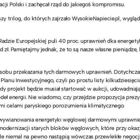
acji Polski i zachęcał rząd do jakiegoś kompromisu.
y trilog, do których zajrzało WysokieNapiecie.pl, wygląda
dzie Europejskiej puli 40 proc. uprawnień dka energety
 zł. Pamiętajmy jednak, że to są nasze własne pieniądze,
posobu przekazania tych darmowych uprawnień. Dotychcza
lanu Inwestycyjnego, czyli po prostu listy kilkudziesięci
żdy projekt będzie musiał startować w aukcji, udowadniają
ódeł energii. Nie wiadomo, czy przejdzie propozycja prezy
mi celami paryskiego porozumienia klimatycznego.
 wywianowania energetyki węglowej darmowymi uprawnie
modernizacji starych bloków węglowych, które przy okazj
Ale niemal na pewno nastąpią wówczas przewlekłe negocj