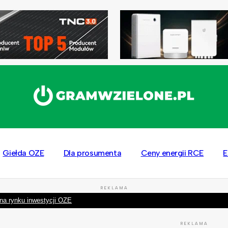
Giełda OZE
Dla prosumenta
Ceny energii RCE
E
REKLAMA
na rynku inwestycji OZE
REKLAMA