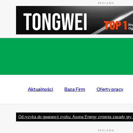
REKLAMA
Aktualności
Baza Firm
Oferty pracy
Od ryzyka do gwarancji zysku. Asona Energy zmienia zasady gry 
REKLAMA