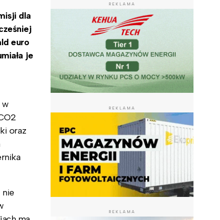
REKLAMA
isji dla
cześniej
ld euro
umiała je
n w
REKLAMA
 CO2
ki oraz
a
rnika
 nie
 w
REKLAMA
cjach ma