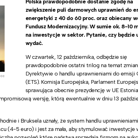
Polska prawdopodobnie dostanie zgodę na
zwiększenie puli darmowych uprawnień do em
energetyki z 40 do 60 proc. oraz obiecany w
Fundusz Modernizacyjny. W sumie ok. 8-10 m
na inwestycje w sektor. Pytanie, czy będzie 
wydać.
W czwartek, 12 października, odbędzie się
prawdopodobnie ostatni trilog na temat zmia
Dyrektywie o handlu uprawnieniami do emisji
r cc
(ETS). Komisja Europejska, Parlament Europejs
sprawująca obecnie prezydencję w UE Estoni
mpromisową wersję, którą ewentualnie w dniu 13 paździe
odnie i Bruksela uznały, że system handlu uprawnieniami
jscu (4-5 euro) i jest za mała, aby stymulować inwestycje
 liczba pozwoleń które państwa sprzedają firmom na auk