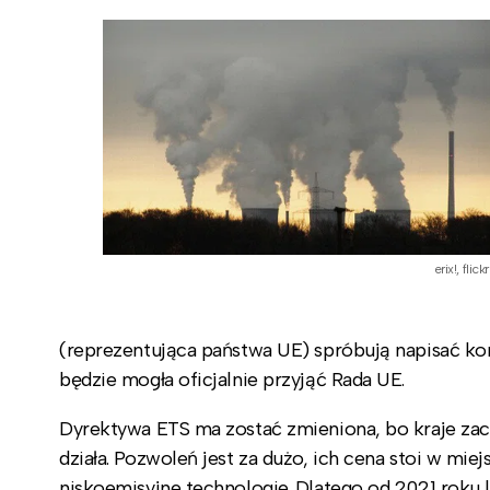
erix!, flick
(reprezentująca państwa UE) spróbują napisać ko
będzie mogła oficjalnie przyjąć Rada UE.
Dyrektywa ETS ma zostać zmieniona, bo kraje zach
działa. Pozwoleń jest za dużo, ich cena stoi w mie
niskoemisyjne technologie. Dlatego od 2021 roku