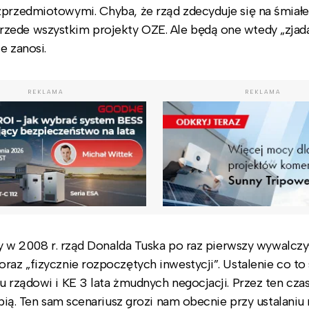
zprzedmiotowymi. Chyba, że rząd zdecyduje się na śmiałe
zede wszystkim projekty OZE. Ale będą one wtedy „zjad
e zanosi.
REKLAMA
REKLAMA
edy w 2008 r. rząd Donalda Tuska po raz pierwszy wywalczy
raz „fizycznie rozpoczętych inwestycji”. Ustalenie co to
u rządowi i KE 3 lata żmudnych negocjacji. Przez ten cza
apią. Ten sam scenariusz grozi nam obecnie przy ustalaniu 