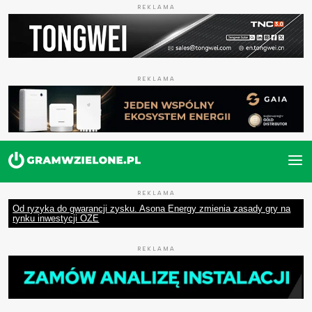
REKLAMA
REKLAMA
REKLAMA
Od ryzyka do gwarancji zysku. Asona Energy zmienia zasady gry na
rynku inwestycji OZE
REKLAMA