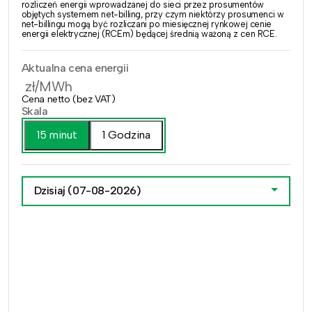
rozliczeń energii wprowadzanej do sieci przez prosumentów
objętych systemem net-billing, przy czym niektórzy prosumenci w
net-billingu mogą być rozliczani po miesięcznej rynkowej cenie
energii elektrycznej (RCEm) będącej średnią ważoną z cen RCE.
Aktualna cena energii
zł/MWh
Cena netto (bez VAT)
Skala
15 minut
1 Godzina
Dzisiaj
(07-08-2026)