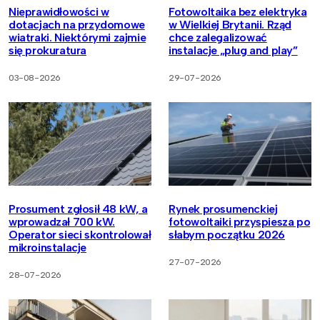
Nieprawidłowości w
Fotowoltaika bez elektryka
dotacjach na przydomowe
w Wielkiej Brytanii. Rząd
wiatraki. Niektórymi zajmie
chce zalegalizować
się prokuratura
instalacje „plug and play”
03-08-2026
29-07-2026
Prosument zgłosił 48 kW, a
Rynek prosumenckiej
wprowadzał 700 kW.
fotowoltaiki przyspiesza po
Operator sieci skontrolował
słabym początku 2026
mikroinstalacje
27-07-2026
28-07-2026