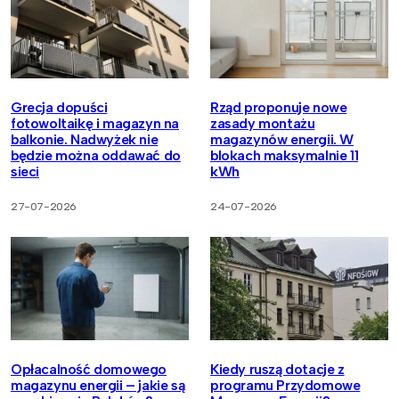
Grecja dopuści
Rząd proponuje nowe
fotowoltaikę i magazyn na
zasady montażu
balkonie. Nadwyżek nie
magazynów energii. W
będzie można oddawać do
blokach maksymalnie 11
sieci
kWh
27-07-2026
24-07-2026
Opłacalność domowego
Kiedy ruszą dotacje z
magazynu energii – jakie są
programu Przydomowe