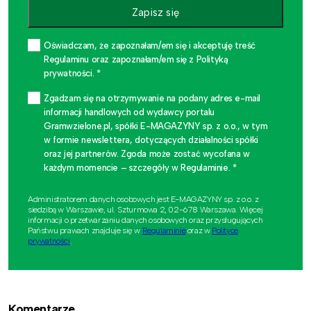
Zapisz się
Oświadczam, że zapoznałam/em się i akceptuję treść
Regulaminu oraz zapoznałam/em się z Polityką
prywatności. *
Zgadzam się na otrzymywanie na podany adres e-mail
informacji handlowych od wydawcy portalu
Gramwzielone.pl, spółki E-MAGAZYNY sp. z o.o., w tym
w formie newslettera, dotyczących działalności spółki
oraz jej partnerów. Zgoda może zostać wycofana w
każdym momencie – szczegóły w Regulaminie. *
Administratorem danych osobowych jest E-MAGAZYNY sp. z o.o. z
siedzibą w Warszawie, ul. Szturmowa 2, 02-678 Warszawa. Więcej
informacji o przetwarzaniu danych osobowych oraz przysługujących
Państwu prawach znajduje się w
Regulaminie
oraz w
Polityce
prywatności
.
Komentarze