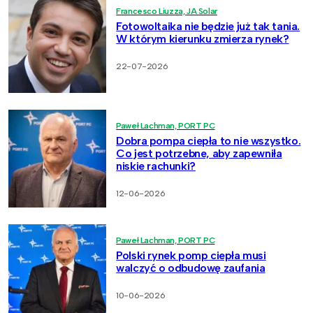
Francesco Liuzza, JA Solar
Fotowoltaika nie będzie już tak tania.
W którym kierunku zmierza rynek?
22-07-2026
Paweł Lachman, PORT PC
Dobra pompa ciepła to nie wszystko.
Co jest potrzebne, aby zapewniła
niskie rachunki?
12-06-2026
Paweł Lachman, PORT PC
Polski rynek pomp ciepła musi
walczyć o odbudowę zaufania
10-06-2026