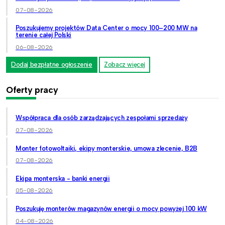
07-08-2026
Poszukujemy projektów Data Center o mocy 100–200 MW na
terenie całej Polski
06-08-2026
Dodaj bezpłatne ogłoszenie
Zobacz więcej
Oferty pracy
Współpraca dla osób zarządzających zespołami sprzedaży
07-08-2026
Monter fotowoltaiki, ekipy monterskie, umowa zlecenie, B2B
07-08-2026
Ekipa monterska - banki energii
05-08-2026
Poszukuję monterów magazynów energii o mocy powyżej 100 kW
04-08-2026