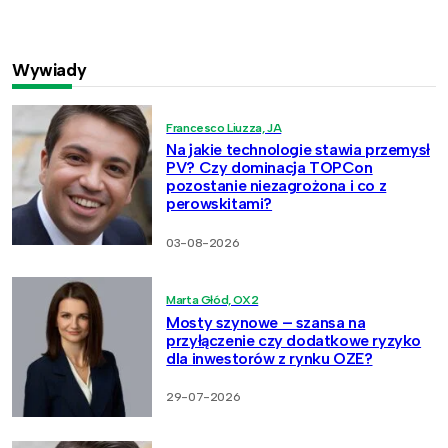
Wywiady
Francesco Liuzza, JA
Na jakie technologie stawia przemysł
PV? Czy dominacja TOPCon
pozostanie niezagrożona i co z
perowskitami?
03-08-2026
Marta Głód, OX2
Mosty szynowe – szansa na
przyłączenie czy dodatkowe ryzyko
dla inwestorów z rynku OZE?
29-07-2026