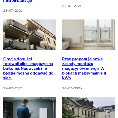
mikroinstalacje
27-07-2026
28-07-2026
Grecja dopuści
Rząd proponuje nowe
fotowoltaikę i magazyn na
zasady montażu
balkonie. Nadwyżek nie
magazynów energii. W
będzie można oddawać do
blokach maksymalnie 11
sieci
kWh
27-07-2026
24-07-2026