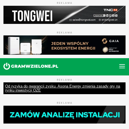
REKLAMA
REKLAMA
REKLAMA
Od ryzyka do gwarancji zysku. Asona Energy zmienia zasady gry na
rynku inwestycji OZE
REKLAMA