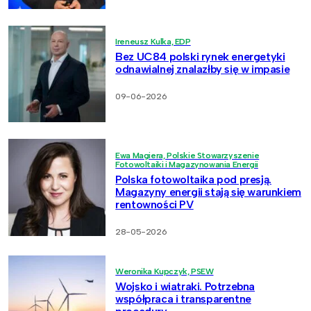
Ireneusz Kulka, EDP
Bez UC84 polski rynek energetyki
odnawialnej znalazłby się w impasie
09-06-2026
Ewa Magiera, Polskie Stowarzyszenie
Fotowoltaiki i Magazynowania Energii
Polska fotowoltaika pod presją.
Magazyny energii stają się warunkiem
rentowności PV
28-05-2026
Weronika Kupczyk, PSEW
Wojsko i wiatraki. Potrzebna
współpraca i transparentne