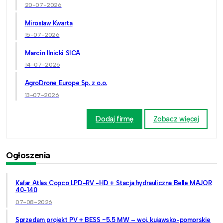
20-07-2026
Mirosław Kwarta
15-07-2026
Marcin Ilnicki SICA
14-07-2026
AgroDrone Europe Sp. z o.o.
13-07-2026
Dodaj firmę
Zobacz więcej
Ogłoszenia
Kafar Atlas Copco LPD-RV -HD + Stacja hydrauliczna Belle MAJOR
40-140
07-08-2026
Sprzedam projekt PV + BESS ~5,5 MW – woj. kujawsko-pomorskie