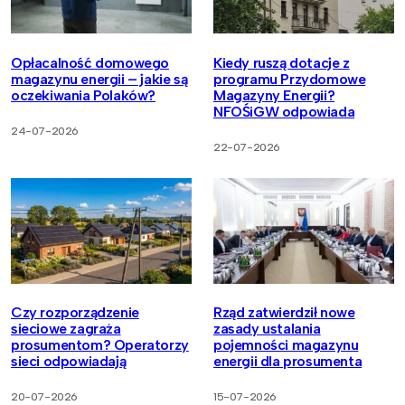
Opłacalność domowego
Kiedy ruszą dotacje z
magazynu energii – jakie są
programu Przydomowe
oczekiwania Polaków?
Magazyny Energii?
NFOŚiGW odpowiada
24-07-2026
22-07-2026
Czy rozporządzenie
Rząd zatwierdził nowe
sieciowe zagraża
zasady ustalania
prosumentom? Operatorzy
pojemności magazynu
sieci odpowiadają
energii dla prosumenta
20-07-2026
15-07-2026