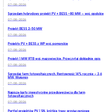
07-08-2026
Sprzedam hybrydowy projekt PV + BESS ~80 MW – woj. opolskie
07-08-2026
Projekt BESS 2-50 MW
07-08-2026
Projekty PV + BESS z WP woj. pomorskie
07-08-2026
Projekt 1 MW RTB woj. mazowieckie. Przeczytaj dokładnie opis
07-08-2026
Sprzedaż farm fotowoltaicznych. Rentowność 14% rocznie – 2,6
MW, Wołomin
07-08-2026
Napiszę karty inwestycyjne przedsięwzięcia dla farm
fotowoltaicznych
07-08-2026
Portfel projektów PV | SN, krótkie trasy przyłączeniowe