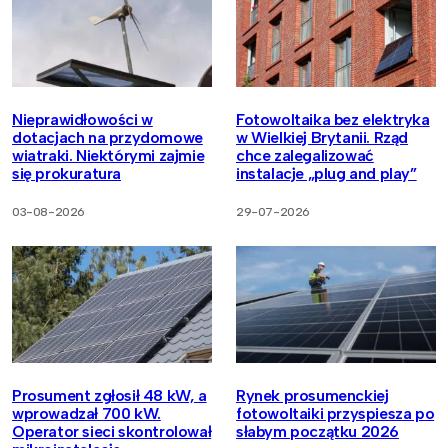
Nieprawidłowości w
Fotowoltaika bez elektryka
dotacjach na przydomowe
w Wielkiej Brytanii. Rząd
wiatraki. Niektórymi zajmie
chce zalegalizować
się prokuratura
instalacje „plug and play”
03-08-2026
29-07-2026
Prosument zgłosił 48 kW, a
Rynek prosumenckiej
wprowadzał 700 kW.
fotowoltaiki przyspiesza po
Operator sieci skontrolował
słabym początku 2026