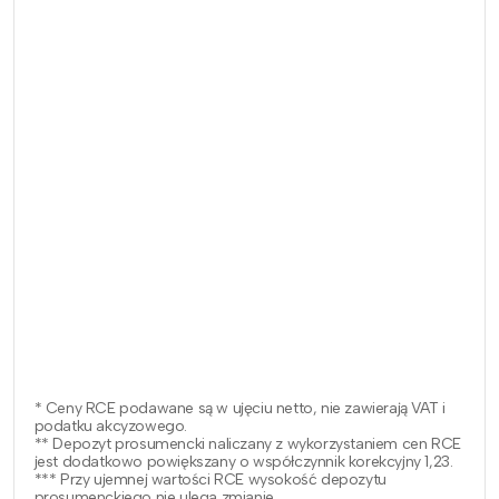
* Ceny RCE podawane są w ujęciu netto, nie zawierają VAT i
podatku akcyzowego.
** Depozyt prosumencki naliczany z wykorzystaniem cen RCE
jest dodatkowo powiększany o współczynnik korekcyjny 1,23.
*** Przy ujemnej wartości RCE wysokość depozytu
prosumenckiego nie ulega zmianie.