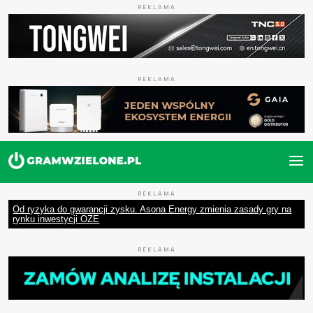
REKLAMA
REKLAMA
REKLAMA
Od ryzyka do gwarancji zysku. Asona Energy zmienia zasady gry na
rynku inwestycji OZE
REKLAMA