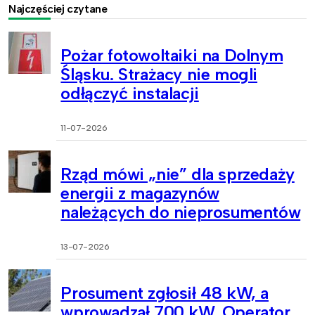
Najczęściej czytane
Pożar fotowoltaiki na Dolnym
Śląsku. Strażacy nie mogli
odłączyć instalacji
11-07-2026
Rząd mówi „nie” dla sprzedaży
energii z magazynów
należących do nieprosumentów
13-07-2026
Prosument zgłosił 48 kW, a
wprowadzał 700 kW. Operator