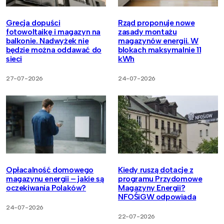
Grecja dopuści
Rząd proponuje nowe
fotowoltaikę i magazyn na
zasady montażu
balkonie. Nadwyżek nie
magazynów energii. W
będzie można oddawać do
blokach maksymalnie 11
sieci
kWh
27-07-2026
24-07-2026
Opłacalność domowego
Kiedy ruszą dotacje z
magazynu energii – jakie są
programu Przydomowe
oczekiwania Polaków?
Magazyny Energii?
NFOŚiGW odpowiada
24-07-2026
22-07-2026