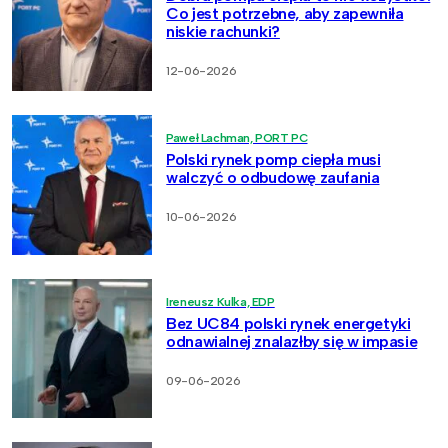
Co jest potrzebne, aby zapewniła
niskie rachunki?
12-06-2026
Paweł Lachman, PORT PC
Polski rynek pomp ciepła musi
walczyć o odbudowę zaufania
10-06-2026
Ireneusz Kulka, EDP
Bez UC84 polski rynek energetyki
odnawialnej znalazłby się w impasie
09-06-2026