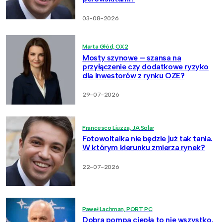
03-08-2026
Marta Głód, OX2
Mosty szynowe – szansa na
przyłączenie czy dodatkowe ryzyko
dla inwestorów z rynku OZE?
29-07-2026
Francesco Liuzza, JA Solar
Fotowoltaika nie będzie już tak tania.
W którym kierunku zmierza rynek?
22-07-2026
Paweł Lachman, PORT PC
Dobra pompa ciepła to nie wszystko.