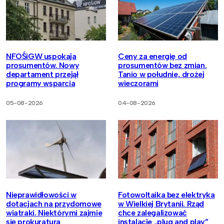
NFOŚiGW uspokaja
Ceny za energię od
prosumentów. Nowy
prosumentów bez zmian.
departament przejął
Tanio w południe, drożej
programy wsparcia
wieczorami
05-08-2026
04-08-2026
Nieprawidłowości w
Fotowoltaika bez elektryka
dotacjach na przydomowe
w Wielkiej Brytanii. Rząd
wiatraki. Niektórymi zajmie
chce zalegalizować
się prokuratura
instalacje „plug and play”