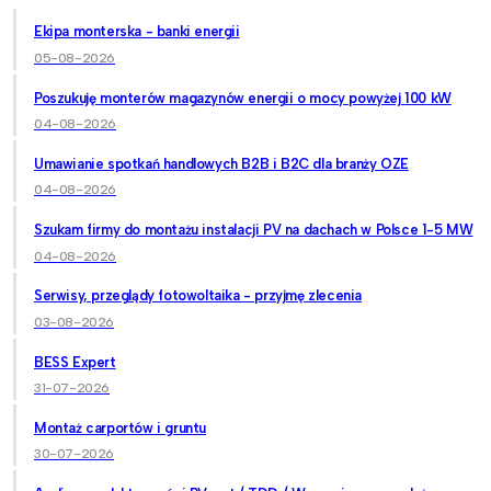
Ekipa monterska - banki energii
05-08-2026
Poszukuję monterów magazynów energii o mocy powyżej 100 kW
04-08-2026
Umawianie spotkań handlowych B2B i B2C dla branży OZE
04-08-2026
Szukam firmy do montażu instalacji PV na dachach w Polsce 1-5 MW
04-08-2026
Serwisy, przeglądy fotowoltaika - przyjmę zlecenia
03-08-2026
BESS Expert
31-07-2026
Montaż carportów i gruntu
30-07-2026