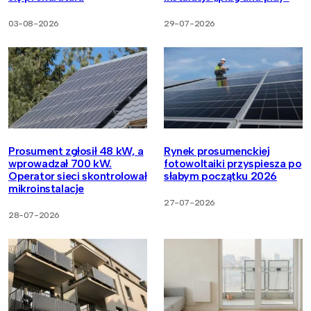
03-08-2026
29-07-2026
Prosument zgłosił 48 kW, a
Rynek prosumenckiej
wprowadzał 700 kW.
fotowoltaiki przyspiesza po
Operator sieci skontrolował
słabym początku 2026
mikroinstalacje
27-07-2026
28-07-2026