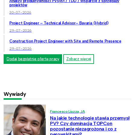
Analizy produktywności PVsyst / TDD / Wsparcie z sprzedaży
projektów
30-07-2026
Project Engineer – Technical Advisor– Bavaria (Hybrid)
29-07-2026
Construction Project Engineer with Site and Remote Presence
29-07-2026
Dodaj bezpłatnie ofertę pracy
Zobacz więcej
Wywiady
Francesco Liuzza, JA
Na jakie technologie stawia przemysł
PV? Czy dominacja TOPCon
pozostanie niezagrożona i co z
perowskitami?