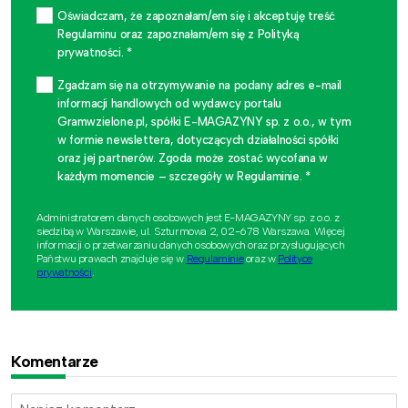
Oświadczam, że zapoznałam/em się i akceptuję treść
Regulaminu oraz zapoznałam/em się z Polityką
prywatności. *
Zgadzam się na otrzymywanie na podany adres e-mail
informacji handlowych od wydawcy portalu
Gramwzielone.pl, spółki E-MAGAZYNY sp. z o.o., w tym
w formie newslettera, dotyczących działalności spółki
oraz jej partnerów. Zgoda może zostać wycofana w
każdym momencie – szczegóły w Regulaminie. *
Administratorem danych osobowych jest E-MAGAZYNY sp. z o.o. z
siedzibą w Warszawie, ul. Szturmowa 2, 02-678 Warszawa. Więcej
informacji o przetwarzaniu danych osobowych oraz przysługujących
Państwu prawach znajduje się w
Regulaminie
oraz w
Polityce
prywatności
.
Komentarze