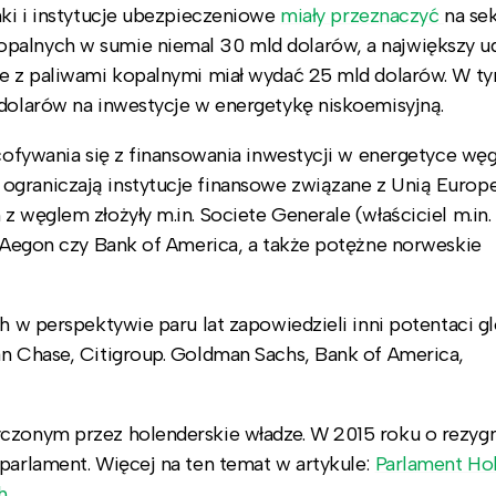
nki i instytucje ubezpieczeniowe
miały przeznaczyć
na se
palnych w sumie niemal 30 mld dolarów, a największy ud
ane z paliwami kopalnymi miał wydać 25 mld dolarów. W 
 dolarów na inwestycje w energetykę niskoemisyjną.
ycofywania się z finansowania inwestycji w energetyce wę
graniczają instytucje finansowe związane z Unią Europe
z węglem złożyły m.in. Societe Generale (właściciel m.in.
z, Aegon czy Bank of America, a także potężne norweskie
h w perspektywie paru lat zapowiedzieli inni potentaci g
an Chase, Citigroup. Goldman Sachs, Bank of America,
czonym przez holenderskie władze. W 2015 roku o rezygn
 parlament. Więcej na ten temat w artykule:
Parlament Hol
h.