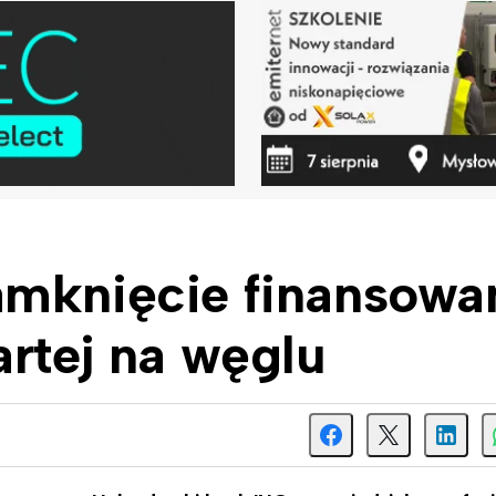
amknięcie finansowa
artej na węglu