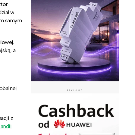
ktor
ział w
tym samym
glowej.
jską, a
lobalnej
REKLAMA
acji z
andii