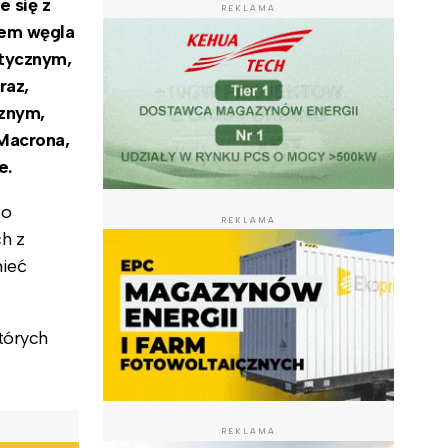
 się z
REKLAMA
rem węgla
atycznym,
raz,
cznym,
Macrona,
e.
 o
REKLAMA
ch z
mieć
tórych
REKLAMA