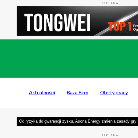
REKLAMA
Aktualności
Baza Firm
Oferty pracy
Od ryzyka do gwarancji zysku. Asona Energy zmienia zasady gry 
REKLAMA