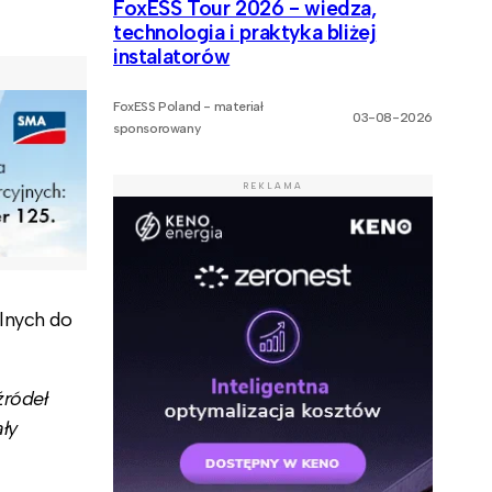
FoxESS Tour 2026 - wiedza,
technologia i praktyka bliżej
instalatorów
FoxESS Poland - materiał
03-08-2026
sponsorowany
REKLAMA
lnych do
źródeł
ły