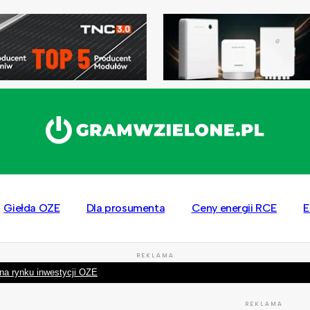
Giełda OZE
Dla prosumenta
Ceny energii RCE
E
REKLAMA
na rynku inwestycji OZE
REKLAMA