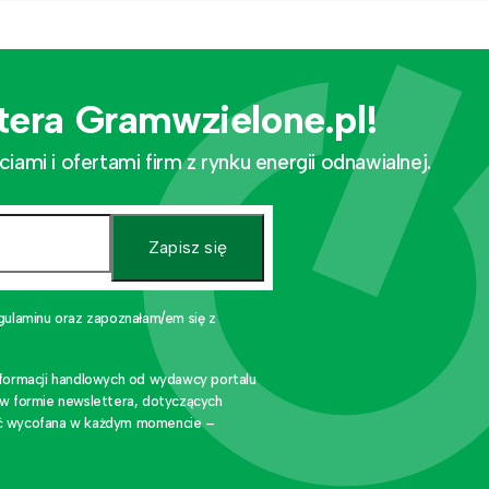
tera Gramwzielone.pl!
mi i ofertami firm z rynku energii odnawialnej.
Zapisz się
gulaminu oraz zapoznałam/em się z
nformacji handlowych od wydawcy portalu
 w formie newslettera, dotyczących
stać wycofana w każdym momencie –