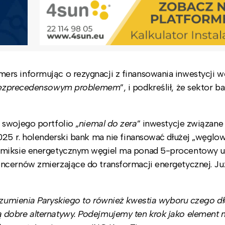
rs informując o rezygnacji z finansowania inwestycji 
ezprecedensowym problemem
”, i podkreślił, że sektor 
 swojego portfolio „
niemal do zera
” inwestycje związane
025 r. holenderski bank ma nie finansować dłużej „węglo
 miksie energetycznym węgiel ma ponad 5-procentowy ud
cernów zmierzające do transformacji energetycznej. Już
zumienia Paryskiego to również kwestia wyboru czego dł
 dobre alternatywy. Podejmujemy ten krok jako element 