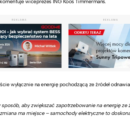
 komentuje wiceprezes ING Koos Timmermans.
REKLAMA
REKLAMA
jście wyłącznie na energię pochodzącą ze źródeł odnawia
y sposób, aby zwiększać zapotrzebowanie na energię ze 
a zmiana ma miejsce – samochody elektryczne to doskona