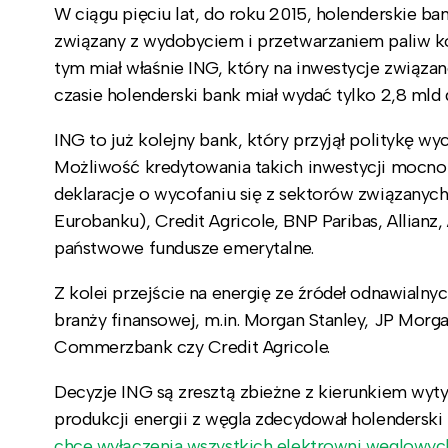
W ciągu pięciu lat, do roku 2015, holenderskie ba
związany z wydobyciem i przetwarzaniem paliw ko
tym miał właśnie ING, który na inwestycje związ
czasie holenderski bank miał wydać tylko 2,8 mld
ING to już kolejny bank, który przyjął politykę w
Możliwość kredytowania takich inwestycji mocno o
deklaracje o wycofaniu się z sektorów związanych 
Eurobanku), Credit Agricole, BNP Paribas, Allian
państwowe fundusze emerytalne.
Z kolei przejście na energię ze źródeł odnawialnyc
branży finansowej, m.in. Morgan Stanley, JP Morg
Commerzbank czy Credit Agricole.
Decyzje ING są zresztą zbieżne z kierunkiem wyty
produkcji energii z węgla zdecydował holenderski
chce wyłączenia wszystkich elektrowni węglowyc