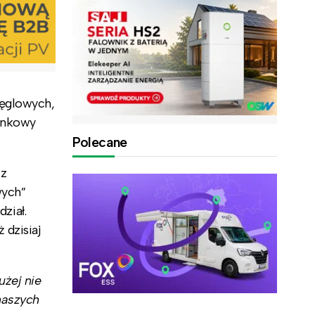
węglowych,
bankowy
Polecane
 z
wych”
ział.
 dzisiaj
użej nie
naszych