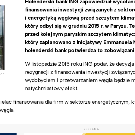
Holenderski bank ING zapowiedział wycofanie
finansowania inwestycji związanych z sekto
i energetyką węglową przed szczytem klim
który odbył się w grudniu 2015 r. w Paryżu. Te
przed kolejnym paryskim szczytem klimaty
który zaplanowano z inicjatywy Emmanuela 
holenderski bank potwierdza to zobowiązani
W listopadzie 2015 roku ING podał, że decyzja
rezygnacji z finansowania inwestycji związany
 cc
wydobyciem i przetwarzaniem węgla będzie 
natychmiastowy efekt.
ielać finansowania dla firm w sektorze energetycznym, k
węgla.
REKLAMA