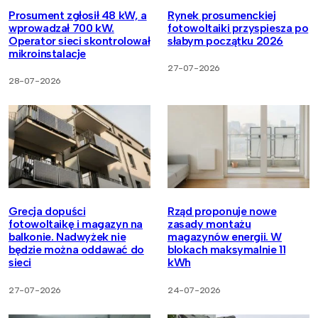
Prosument zgłosił 48 kW, a
Rynek prosumenckiej
wprowadzał 700 kW.
fotowoltaiki przyspiesza po
Operator sieci skontrolował
słabym początku 2026
mikroinstalacje
27-07-2026
28-07-2026
Grecja dopuści
Rząd proponuje nowe
fotowoltaikę i magazyn na
zasady montażu
balkonie. Nadwyżek nie
magazynów energii. W
będzie można oddawać do
blokach maksymalnie 11
sieci
kWh
27-07-2026
24-07-2026