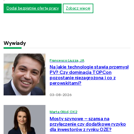
Dodaj bezpłatnie ofertę pracy
Zobacz więcej
Wywiady
Francesco Liuzza, JA
Na jakie technologie stawia przemysł
PV? Czy dominacja TOPCon
pozostanie niezagrożona i co z
perowskitami?
03-08-2026
Marta Głód, OX2
Mosty szynowe – szansa na
przyłączenie czy dodatkowe ryzyko
dla inwestorów z rynku OZE?