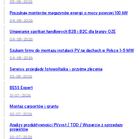
05-08-2026
Poszukuję monterów magazynów energii o mocy powyżej 100 kW
04-08-2026
Umawianie spotkań handlowych B2B i B2C dla branży OZE
04-08-2026
Szukam firmy do montażu instalacji PV na dachach w Polsce 1-5 MW
04-08-2026
Serwisy, przeglądy fotowoltaika - przyjmę zlecenia
03-08-2026
BESS Expert
31-07-2026
Montaż carportów i gruntu
30-07-2026
Analizy produktywności PVsyst / TDD / Wsparcie z sprzedaży
projektów
30-07-2026