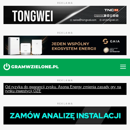
REKLAMA
REKLAMA
REKLAMA
Od ryzyka do gwarancji zysku. Asona Energy zmienia zasady gry na
rynku inwestycji OZE
REKLAMA