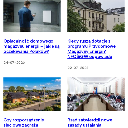
Opłacalność domowego
Kiedy ruszą dotacje z
magazynu energii – jakie są
programu Przydomowe
oczekiwania Polaków?
Magazyny Energii?
NFOŚiGW odpowiada
24-07-2026
22-07-2026
Czy rozporządzenie
Rząd zatwierdził nowe
sieciowe zagraża
zasady ustalania