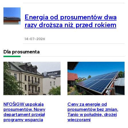
Energia od prosumentów dwa
razy droższa niż przed rokiem
14-07-2026
Dla prosumenta
NFOŚiGW uspokaja
Ceny za energię od
prosumentów. Nowy
prosumentów bez zmian.
departament przejął
Tanio w południe, drożej
programy wsparcia
wieczorami