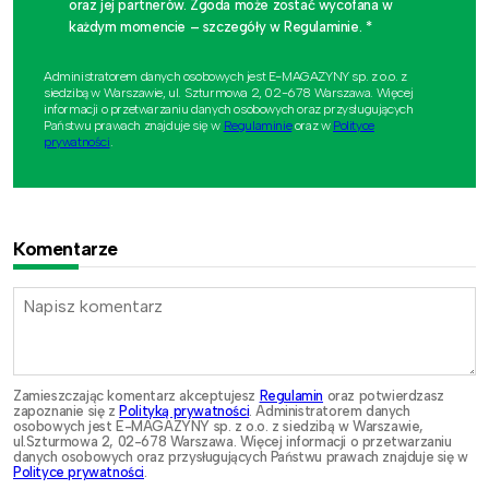
oraz jej partnerów. Zgoda może zostać wycofana w
każdym momencie – szczegóły w Regulaminie. *
Administratorem danych osobowych jest E-MAGAZYNY sp. z o.o. z
siedzibą w Warszawie, ul. Szturmowa 2, 02-678 Warszawa. Więcej
informacji o przetwarzaniu danych osobowych oraz przysługujących
Państwu prawach znajduje się w
Regulaminie
oraz w
Polityce
prywatności
.
Komentarze
Zamieszczając komentarz akceptujesz
Regulamin
oraz potwierdzasz
zapoznanie się z
Polityką prywatności
. Administratorem danych
osobowych jest E-MAGAZYNY sp. z o.o. z siedzibą w Warszawie,
ul.Szturmowa 2, 02-678 Warszawa. Więcej informacji o przetwarzaniu
danych osobowych oraz przysługujących Państwu prawach znajduje się w
Polityce prywatności
.