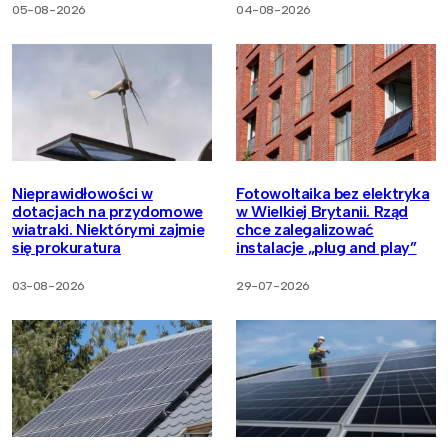
05-08-2026
04-08-2026
Nieprawidłowości w
Fotowoltaika bez elektryka
dotacjach na przydomowe
w Wielkiej Brytanii. Rząd
wiatraki. Niektórymi zajmie
chce zalegalizować
się prokuratura
instalacje „plug and play”
03-08-2026
29-07-2026