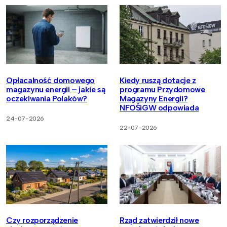
Opłacalność domowego
Kiedy ruszą dotacje z
magazynu energii – jakie są
programu Przydomowe
oczekiwania Polaków?
Magazyny Energii?
NFOŚiGW odpowiada
24-07-2026
22-07-2026
Czy rozporządzenie
Rząd zatwierdził nowe