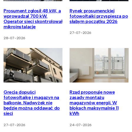
Prosument zgłosił 48 kW, a
Rynek prosumenckiej
wprowadzał 700 kW.
fotowoltaiki przyspiesza po
Operator sieci skontrolował
słabym początku 2026
mikroinstalacje
27-07-2026
28-07-2026
Grecja dopuści
Rząd proponuje nowe
fotowoltaikę i magazyn na
zasady montażu
balkonie. Nadwyżek nie
magazynów energii. W
będzie można oddawać do
blokach maksymalnie 11
sieci
kWh
27-07-2026
24-07-2026