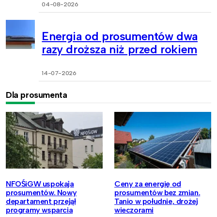
04-08-2026
Energia od prosumentów dwa
razy droższa niż przed rokiem
14-07-2026
Dla prosumenta
NFOŚiGW uspokaja
Ceny za energię od
prosumentów. Nowy
prosumentów bez zmian.
departament przejął
Tanio w południe, drożej
programy wsparcia
wieczorami