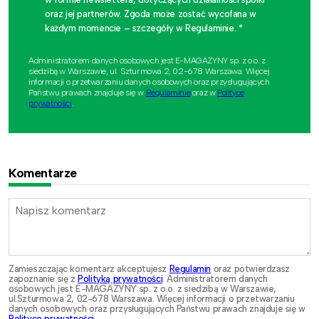
oraz jej partnerów. Zgoda może zostać wycofana w
każdym momencie – szczegóły w Regulaminie. *
Administratorem danych osobowych jest E-MAGAZYNY sp. z o.o. z
siedzibą w Warszawie, ul. Szturmowa 2, 02-678 Warszawa. Więcej
informacji o przetwarzaniu danych osobowych oraz przysługujących
Państwu prawach znajduje się w
Regulaminie
oraz w
Polityce
prywatności
.
Komentarze
Zamieszczając komentarz akceptujesz
Regulamin
oraz potwierdzasz
zapoznanie się z
Polityką prywatności
. Administratorem danych
osobowych jest E-MAGAZYNY sp. z o.o. z siedzibą w Warszawie,
ul.Szturmowa 2, 02-678 Warszawa. Więcej informacji o przetwarzaniu
danych osobowych oraz przysługujących Państwu prawach znajduje się w
Polityce prywatności
.