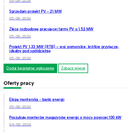
05-08-2026
Sprzedam projekt PV - 21 MW
05-08-2026
Zlecę rozbudowę pracującej farmy PV o 1,52 MW
05-08-2026
Projekt PV 1,33 MW (RTB) – woj. pomorskie, krótkie przyłącze,
idealny pod spółdzielnię
05-08-2026
Dodaj bezpłatne ogłoszenie
Zobacz więcej
Oferty pracy
Ekipa monterska - banki energii
05-08-2026
Poszukuję monterów magazynów energii o mocy powyżej 100 kW
04-08-2026