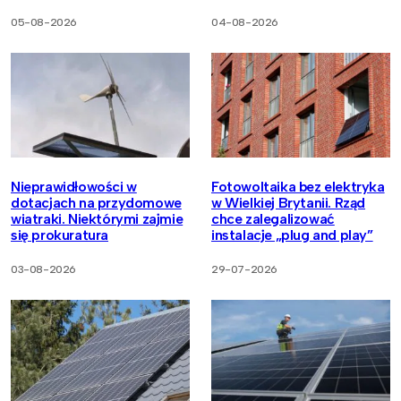
05-08-2026
04-08-2026
Nieprawidłowości w
Fotowoltaika bez elektryka
dotacjach na przydomowe
w Wielkiej Brytanii. Rząd
wiatraki. Niektórymi zajmie
chce zalegalizować
się prokuratura
instalacje „plug and play”
03-08-2026
29-07-2026