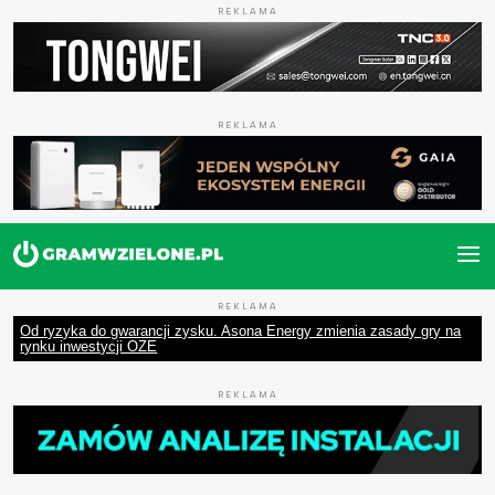
REKLAMA
REKLAMA
REKLAMA
Od ryzyka do gwarancji zysku. Asona Energy zmienia zasady gry na
rynku inwestycji OZE
REKLAMA