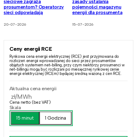
sieciowe zagraża
zasady ustalania
prosumentom? Operatorzy
pojemności magazynu
sieci odpowiadają
energii dla prosumenta
20-07-2026
15-07-2026
Ceny energii RCE
Rynkowa cena energii elektrycznej (RCE) jest przyjmowana do
rozliczeń energii wprowadzanej do sieci przez prosumentów
objętych systemem net-billing, przy czym niektórzy prosumenci w
net-billingu mogą być rozliczani po miesięcznej rynkowej cenie
energii elektrycznej (RCEm) będącej średnią ważoną z cen RCE.
Aktualna cena energii
zł/MWh
Cena netto (bez VAT)
Skala
15 minut
1 Godzina