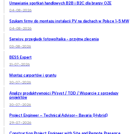
Umawianie spotkań handlowych B2B i B2C dla branży OZE
04-08-2026
Szukam firmy do montażu instalacji PV na dachach w Polsce 1-5 MW
04-08-2026
Serwisy, przeglądy fotowoltaika - przyjmę zlecenia
03-08-2026
BESS Expert
31-07-2026
Montaż carportów i gruntu
30-07-2026
Analizy produktywności PVsyst / TDD / Wsparcie z sprzedaży
projektów
30-07-2026
Project Engineer – Technical Advisor– Bavaria (Hybrid)
29-07-2026
Construction Project Engineer with Site and Remote Presence