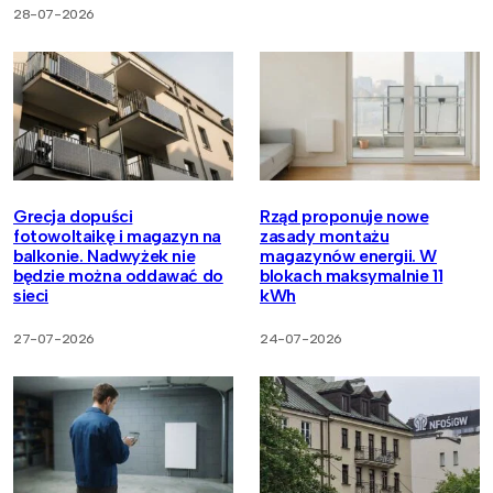
28-07-2026
Grecja dopuści
Rząd proponuje nowe
fotowoltaikę i magazyn na
zasady montażu
balkonie. Nadwyżek nie
magazynów energii. W
będzie można oddawać do
blokach maksymalnie 11
sieci
kWh
27-07-2026
24-07-2026