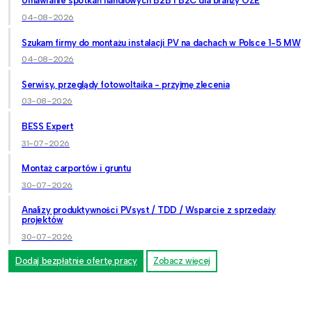
Umawianie spotkań handlowych B2B i B2C dla branży OZE
04-08-2026
Szukam firmy do montażu instalacji PV na dachach w Polsce 1-5 MW
04-08-2026
Serwisy, przeglądy fotowoltaika - przyjmę zlecenia
03-08-2026
BESS Expert
31-07-2026
Montaż carportów i gruntu
30-07-2026
Analizy produktywności PVsyst / TDD / Wsparcie z sprzedaży
projektów
30-07-2026
Dodaj bezpłatnie ofertę pracy
Zobacz więcej