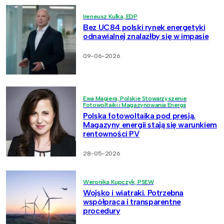
Ireneusz Kulka, EDP
Bez UC84 polski rynek energetyki
odnawialnej znalazłby się w impasie
09-06-2026
Ewa Magiera, Polskie Stowarzyszenie
Fotowoltaiki i Magazynowania Energii
Polska fotowoltaika pod presją.
Magazyny energii stają się warunkiem
rentowności PV
28-05-2026
Weronika Kupczyk, PSEW
Wojsko i wiatraki. Potrzebna
współpraca i transparentne
procedury