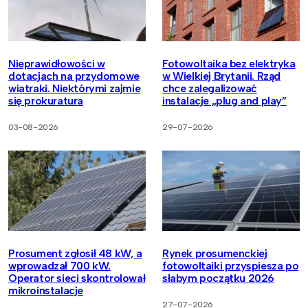
Nieprawidłowości w
Fotowoltaika bez elektryka
dotacjach na przydomowe
w Wielkiej Brytanii. Rząd
wiatraki. Niektórymi zajmie
chce zalegalizować
się prokuratura
instalacje „plug and play”
03-08-2026
29-07-2026
Prosument zgłosił 48 kW, a
Rynek prosumenckiej
wprowadzał 700 kW.
fotowoltaiki przyspiesza po
Operator sieci skontrolował
słabym początku 2026
mikroinstalacje
27-07-2026