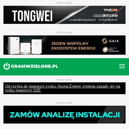
REKLAMA
REKLAMA
REKLAMA
Od ryzyka do gwarancji zysku. Asona Energy zmienia zasady gry na
rynku inwestycji OZE
REKLAMA