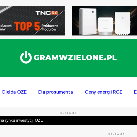
Giełda OZE
Dla prosumenta
Ceny energii RCE
E
REKLAMA
na rynku inwestycji OZE
REKLAMA