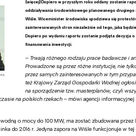
{więcej}Dopiero w przyszłym roku oddany zostanie rapo
oddziaływania środowiskowego planowanego drugiego s
Wiśle. Wiceminister środowiska spodziewa się protest
zainteresowanych stron niezależnie od tego, jaka będzi
Dopiero po wydaniu raportu zostanie podjęta decyzja 
finansowania inwestycji.
–
Trwają różnego rodzaju prace badawcze i ana
Prowadzone są przez różne instytucje, nie tylk
przez samych zainteresowanych w tym przypa
ria
też Krajowy Zarząd Gospodarki Wodnej ogłosił
na sporządzenie tzw. masterplanów, czyli wszy
czasie na polskich rzekach
– mówi agencji informacyjnej
nią wodną o mocy do 100 MW, ma zostać zbudowana przez
nka do 2016 r. Jedyna zapora na Wiśle funkcjonuje w tej