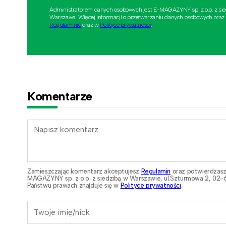
Administratorem danych osobowych jest E-MAGAZYNY sp. z o.o. z si
Warszawa. Więcej informacji o przetwarzaniu danych osobowych oraz
Regulaminie
oraz w
Polityce prywatności
.
Komentarze
Zamieszczając komentarz akceptujesz
Regulamin
oraz potwierdzasz
MAGAZYNY sp. z o.o. z siedzibą w Warszawie, ul.Szturmowa 2, 02-6
Państwu prawach znajduje się w
Polityce prywatności
.