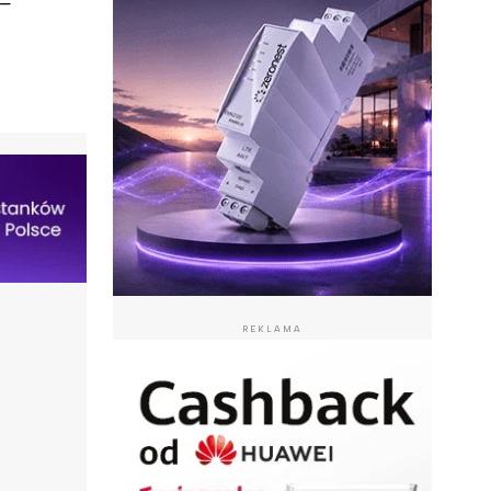
 –
REKLAMA