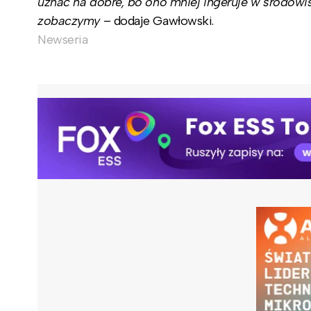
uznać na dobre, bo ono mniej ingeruje w środowisk
zobaczymy
– dodaje Gawłowski.
Newseria