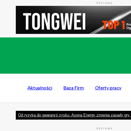
REKLAMA
Aktualności
Baza Firm
Oferty pracy
Od ryzyka do gwarancji zysku. Asona Energy zmienia zasady gry 
REKLAMA