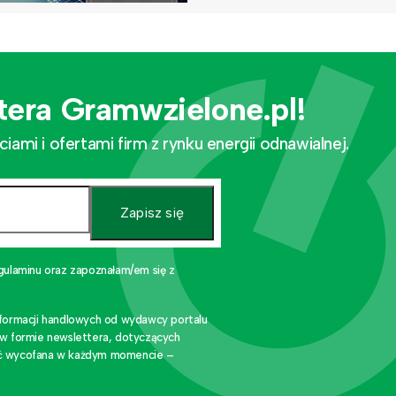
tera Gramwzielone.pl!
mi i ofertami firm z rynku energii odnawialnej.
Zapisz się
gulaminu oraz zapoznałam/em się z
nformacji handlowych od wydawcy portalu
 w formie newslettera, dotyczących
stać wycofana w każdym momencie –