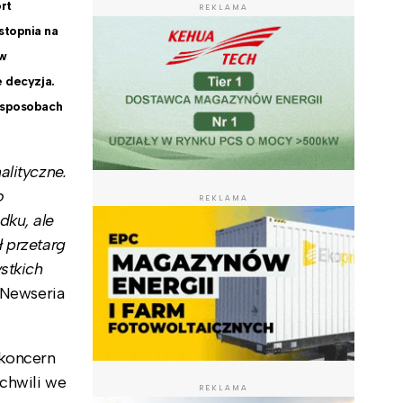
rt
REKLAMA
topnia na
ów
e decyzja.
o sposobach
lityczne.
o
REKLAMA
dku, ale
 przetarg
stkich
 Newseria
 koncern
 chwili we
REKLAMA