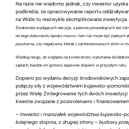
Na razie nie wiadomo jednak, czy inwestor uzyska
podkreśla, że opracowywanie raportu oddziaływan
na Wiśle to niezwykle skomplikowana inwestycja.
Środowiska wydających decyzje, a pewnie prowadzących też różn
do tego dokumentu bardzo mocno i tam nie może być żadnych słab
pozytywna, czy negatywna, któraś z zainteresowanych stron w mo
Według niego, ze względu na konieczność wykonania dodatkowy
sądach, będzie on gotowy zapewne dopiero w przyszłym roku.
Dopiero po wydaniu decyzji środowiskowych zapad
połączy siły z województwem kujawsko-pomorski
przez Wisłę. Zintegrowanie tych dwóch inwestycji
kwestie związane z pozwoleniami i finansowaniem 
–
Inwestor i marszałek województwa kujawsko-pomor
kolejnego stopnia, z drugiej strony
–
budowy przepr