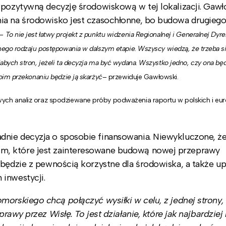
 pozytywną decyzję środowiskową w tej lokalizacji. Gawł
ia na środowisko jest czasochłonne, bo budowa drugiego
–
To nie jest łatwy projekt z punktu widzenia Regionalnej i Generalnej Dyr
ego rodzaju postępowania w dalszym etapie. Wszyscy wiedzą, że trzeba si
ych stron, jeżeli ta decyzja ma być wydana. Wszystko jedno, czy ona bę
im przekonaniu będzie ją skarżyć
– przewiduje Gawłowski.
ch analiz oraz spodziewane próby podważenia raportu w polskich i eur
nie decyzja o sposobie finansowania. Niewykluczone, ż
m, które jest zainteresowane budową nowej przeprawy
 będzie z pewnością korzystne dla środowiska, a także up
inwestycji.
skiego chcą połączyć wysiłki w celu, z jednej strony, r
awy przez Wisłę. To jest działanie, które jak najbardziej