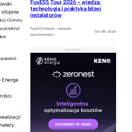
FoxESS Tour 2026 - wiedza,
owski
technologia i praktyka bliżej
 stopnia
instalatorów
ekcji Ochrony
ę przyłożyć
FoxESS Poland - materiał
03-08-2026
sponsorowany
dzie
REKLAMA
opejskich
e Energa
rości
ealizacji
 należy