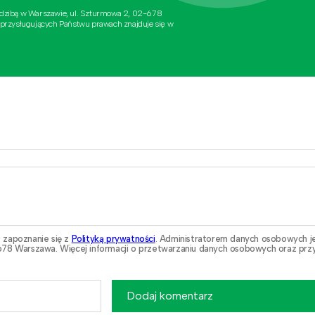
edzibą w Warszawie, ul. Szturmowa 2, 02-678
 przysługujących Państwu prawach znajduje się w
 zapoznanie się z
Polityką prywatności
. Administratorem danych osobowych j
78 Warszawa. Więcej informacji o przetwarzaniu danych osobowych oraz przy
Dodaj komentarz