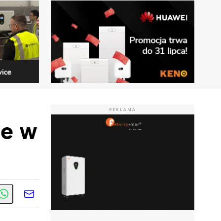
REKLAMA
le w