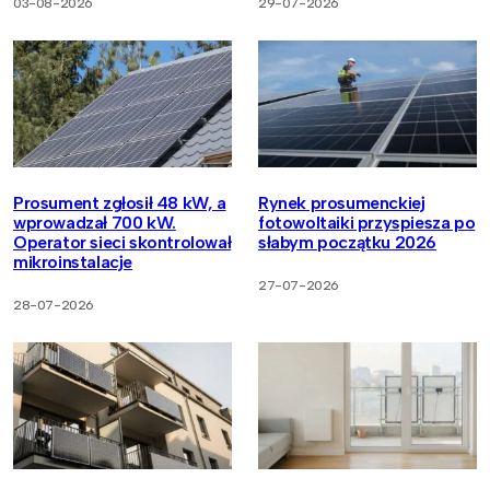
03-08-2026
29-07-2026
Prosument zgłosił 48 kW, a
Rynek prosumenckiej
wprowadzał 700 kW.
fotowoltaiki przyspiesza po
Operator sieci skontrolował
słabym początku 2026
mikroinstalacje
27-07-2026
28-07-2026