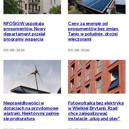
NFOŚiGW uspokaja
Ceny za energię od
prosumentów. Nowy
prosumentów bez zmian.
departament przejął
Tanio w południe, drożej
programy wsparcia
wieczorami
05-08-2026
04-08-2026
Nieprawidłowości w
Fotowoltaika bez elektryka
dotacjach na przydomowe
w Wielkiej Brytanii. Rząd
wiatraki. Niektórymi zajmie
chce zalegalizować
się prokuratura
instalacje „plug and play”