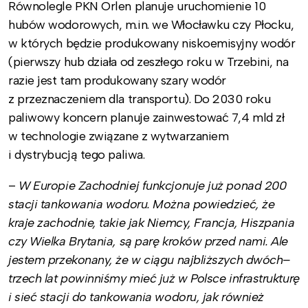
Równolegle PKN Orlen planuje uruchomienie 10
hubów wodorowych, m.in. we Włocławku czy Płocku,
w których będzie produkowany niskoemisyjny wodór
(pierwszy hub działa od zeszłego roku w Trzebini, na
razie jest tam produkowany szary wodór
z przeznaczeniem dla transportu). Do 2030 roku
paliwowy koncern planuje zainwestować 7,4 mld zł
w technologie związane z wytwarzaniem
i dystrybucją tego paliwa.
–
W Europie Zachodniej funkcjonuje już ponad 200
stacji tankowania wodoru. Można powiedzieć, że
kraje zachodnie, takie jak Niemcy, Francja, Hiszpania
czy Wielka Brytania, są parę kroków przed nami. Ale
jestem przekonany, że w ciągu najbliższych dwóch–
trzech lat powinniśmy mieć już w Polsce infrastrukturę
i sieć stacji do tankowania wodoru, jak również