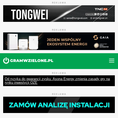
REKLAMA
REKLAMA
REKLAMA
Od ryzyka do gwarancji zysku. Asona Energy zmienia zasady gry na
rynku inwestycji OZE
REKLAMA