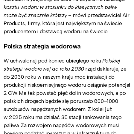
kosztu wodoru w stosunku do klasycznych paliw
może być znacznie krótszy
– mówi przedstawiciel Air
Products, firmy, która jest największym na świecie
producentem i dostawcą wodoru na świecie.
Polska strategia wodorowa
W uchwalonej pod koniec ubiegłego roku
Polskiej
strategii wodorowej
do roku 2030
rząd deklaruje, że
do 2030 roku w naszym kraju moc instalacji do
produkcji niskoemisyjnego wodoru osiągnie potencjał
2 GW. Ma też powstać pięć dolin wodorowych, a po
polskich drogach będzie się poruszało 800–1000
autobusów napędzanych wodorem. Z kolei już
w 2025 roku ma działać 35 stacji tankowania tego
paliwa. Za rozwojem napędów wodorowych musi
bowiem podążać inwestycja w infrastrukturę do