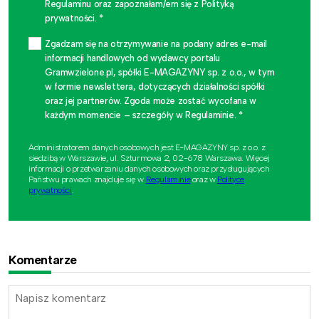
Regulaminu oraz zapoznałam/em się z Polityką
prywatności. *
Zgadzam się na otrzymywanie na podany adres e-mail
informacji handlowych od wydawcy portalu
Gramwzielone.pl, spółki E-MAGAZYNY sp. z o.o., w tym
w formie newslettera, dotyczących działalności spółki
oraz jej partnerów. Zgoda może zostać wycofana w
każdym momencie – szczegóły w Regulaminie. *
Administratorem danych osobowych jest E-MAGAZYNY sp. z o.o. z
siedzibą w Warszawie, ul. Szturmowa 2, 02-678 Warszawa. Więcej
informacji o przetwarzaniu danych osobowych oraz przysługujących
Państwu prawach znajduje się w
Regulaminie
oraz w
Polityce
prywatności
.
Komentarze