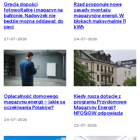
Grecja dopuści
Rząd proponuje nowe
fotowoltaikę i magazyn na
zasady montażu
balkonie. Nadwyżek nie
magazynów energii. W
będzie można oddawać do
blokach maksymalnie 11
sieci
kWh
27-07-2026
24-07-2026
Opłacalność domowego
Kiedy ruszą dotacje z
magazynu energii – jakie są
programu Przydomowe
oczekiwania Polaków?
Magazyny Energii?
NFOŚiGW odpowiada
24-07-2026
22-07-2026