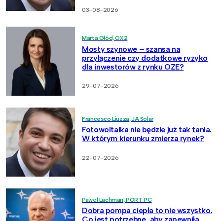
03-08-2026
Marta Głód, OX2
Mosty szynowe – szansa na
przyłączenie czy dodatkowe ryzyko
dla inwestorów z rynku OZE?
29-07-2026
Francesco Liuzza, JA Solar
Fotowoltaika nie będzie już tak tania.
W którym kierunku zmierza rynek?
22-07-2026
Paweł Lachman, PORT PC
Dobra pompa ciepła to nie wszystko.
Co jest potrzebne, aby zapewniła