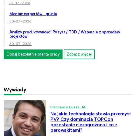
31-07-2026
Montaż carportów i gruntu
30-07-2026
Analizy produktywności PVsyst / TDD / Wsparcie z sprzedaży
projektów
30-07-2026
Dodaj bezpłatnie ofertę pracy
Zobacz więcej
Wywiady
Francesco Liuzza, JA
Na jakie technologie stawia przemysł
PV? Czy dominacja TOPCon
pozostanie niezagrożona i co z
perowskitami?