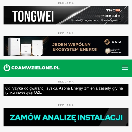
REKLAMA
REKLAMA
REKLAMA
Od ryzyka do gwarancji zysku. Asona Energy zmienia zasady gry na
rynku inwestycji OZE
REKLAMA