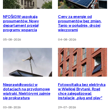
NFOŚiGW uspokaja
Ceny za energię od
prosumentów. Nowy
prosumentów bez zmian.
departament przejął
Tanio w południe, drożej
programy wsparcia
wieczorami
05-08-2026
04-08-2026
Nieprawidłowości w
Fotowoltaika bez elektryka
dotacjach na przydomowe
w Wielkiej Brytanii. Rząd
wiatraki. Niektórymi zajmie
chce zalegalizować
się prokuratura
instalacje „plug and play”
03-08-2026
29-07-2026