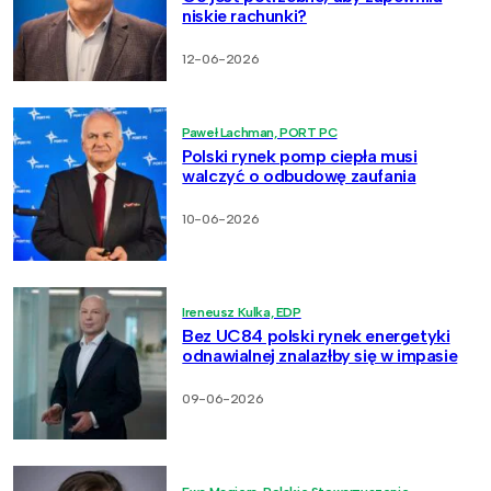
niskie rachunki?
12-06-2026
Paweł Lachman, PORT PC
Polski rynek pomp ciepła musi
walczyć o odbudowę zaufania
10-06-2026
Ireneusz Kulka, EDP
Bez UC84 polski rynek energetyki
odnawialnej znalazłby się w impasie
09-06-2026