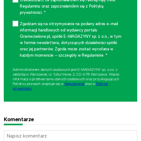
Regulaminu oraz zapoznałam/em się z Polityką
prywatności. *
Zgadzam się na otrzymywanie na podany adres e-mail
informacji handlowych od wydawcy portalu
Gramwzielone.pl, spółki E-MAGAZYNY sp. z o.o., w tym
w formie newslettera, dotyczących działalności spółki
oraz jej partnerów. Zgoda może zostać wycofana w
każdym momencie – szczegóły w Regulaminie. *
Administratorem danych osobowych jest E-MAGAZYNY sp. z o.o. z
siedzibą w Warszawie, ul. Szturmowa 2, 02-678 Warszawa. Więcej
informacji o przetwarzaniu danych osobowych oraz przysługujących
Państwu prawach znajduje się w
Regulaminie
oraz w
Polityce
prywatności
.
Komentarze