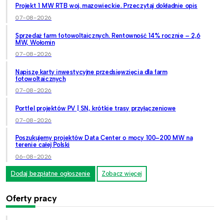
Projekt 1 MW RTB woj. mazowieckie. Przeczytaj dokładnie opis
07-08-2026
Sprzedaż farm fotowoltaicznych. Rentowność 14% rocznie – 2,6
MW, Wołomin
07-08-2026
Napiszę karty inwestycyjne przedsięwzięcia dla farm
fotowoltaicznych
07-08-2026
Portfel projektów PV | SN, krótkie trasy przyłączeniowe
07-08-2026
Poszukujemy projektów Data Center o mocy 100–200 MW na
terenie całej Polski
06-08-2026
Dodaj bezpłatne ogłoszenie
Zobacz więcej
Oferty pracy