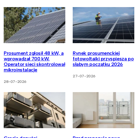
Prosument zgłosił 48 kW, a
Rynek prosumenckiej
wprowadzał 700 kW.
fotowoltaiki przyspiesza po
Operator sieci skontrolował
słabym początku 2026
mikroinstalacje
27-07-2026
28-07-2026