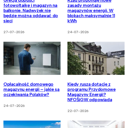
Grecja dopuści
Rząd proponuje nowe
fotowoltaikę i magazyn na
zasady montażu
balkonie. Nadwyżek nie
magazynów energii. W
będzie można oddawać do
blokach maksymalnie 11
sieci
kWh
27-07-2026
24-07-2026
Opłacalność domowego
Kiedy ruszą dotacje z
magazynu energii – jakie są
programu Przydomowe
oczekiwania Polaków?
Magazyny Energii?
NFOŚiGW odpowiada
24-07-2026
22-07-2026