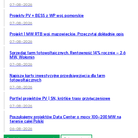
07-08-2026
Projekty PV + BESS z WP woj. pomorskie
07-08-2026
Projekt 1 MW RTB woj. mazowieckie. Przeczytaj dokładnie opis
07-08-2026
Sprzedaż farm fotowoltaicznych. Rentowność 14% rocznie – 2,6
MW, Wołomin
07-08-2026
Napiszę karty inwestycyjne przedsięwzięcia dla farm
fotowoltaicznych
07-08-2026
Portfel projektów PV | SN, krótkie trasy przyłączeniowe
07-08-2026
Poszukujemy projektów Data Center o mocy 100–200 MW na
terenie całej Polski
06-08-2026