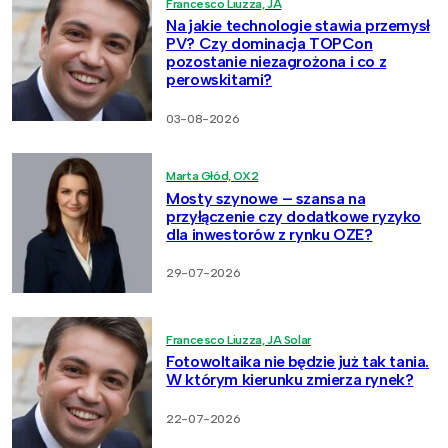
Francesco Liuzza, JA
Na jakie technologie stawia przemysł
PV? Czy dominacja TOPCon
pozostanie niezagrożona i co z
perowskitami?
03-08-2026
Marta Głód, OX2
Mosty szynowe – szansa na
przyłączenie czy dodatkowe ryzyko
dla inwestorów z rynku OZE?
29-07-2026
Francesco Liuzza, JA Solar
Fotowoltaika nie będzie już tak tania.
W którym kierunku zmierza rynek?
22-07-2026