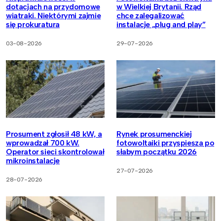
dotacjach na przydomowe
w Wielkiej Brytanii. Rząd
wiatraki. Niektórymi zajmie
chce zalegalizować
się prokuratura
instalacje „plug and play”
03-08-2026
29-07-2026
Prosument zgłosił 48 kW, a
Rynek prosumenckiej
wprowadzał 700 kW.
fotowoltaiki przyspiesza po
Operator sieci skontrolował
słabym początku 2026
mikroinstalacje
27-07-2026
28-07-2026