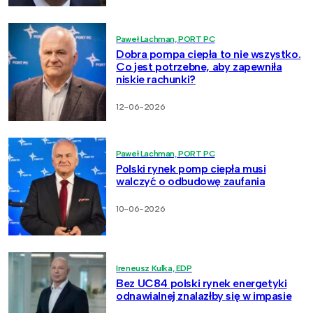
Paweł Lachman, PORT PC
Dobra pompa ciepła to nie wszystko.
Co jest potrzebne, aby zapewniła
niskie rachunki?
12-06-2026
Paweł Lachman, PORT PC
Polski rynek pomp ciepła musi
walczyć o odbudowę zaufania
10-06-2026
Ireneusz Kulka, EDP
Bez UC84 polski rynek energetyki
odnawialnej znalazłby się w impasie