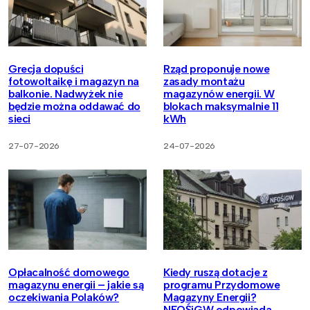
Grecja dopuści
Rząd proponuje nowe
fotowoltaikę i magazyn na
zasady montażu
balkonie. Nadwyżek nie
magazynów energii. W
będzie można oddawać do
blokach maksymalnie 11
sieci
kWh
27-07-2026
24-07-2026
Opłacalność domowego
Kiedy ruszą dotacje z
magazynu energii – jakie są
programu Przydomowe
oczekiwania Polaków?
Magazyny Energii?
NFOŚiGW odpowiada