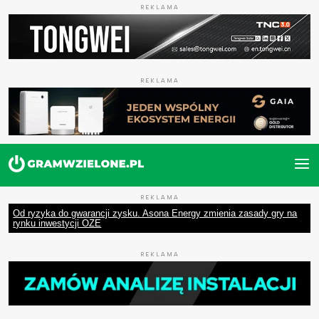
REKLAMA
REKLAMA
REKLAMA
Od ryzyka do gwarancji zysku. Asona Energy zmienia zasady gry na
rynku inwestycji OZE
REKLAMA