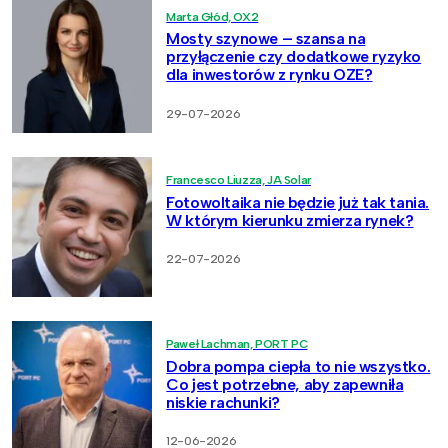
Marta Głód, OX2
Mosty szynowe – szansa na
przyłączenie czy dodatkowe ryzyko
dla inwestorów z rynku OZE?
29-07-2026
Francesco Liuzza, JA Solar
Fotowoltaika nie będzie już tak tania.
W którym kierunku zmierza rynek?
22-07-2026
Paweł Lachman, PORT PC
Dobra pompa ciepła to nie wszystko.
Co jest potrzebne, aby zapewniła
niskie rachunki?
12-06-2026