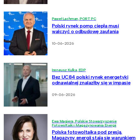
Paweł Lachman, PORT PC
Polski rynek pomp ciepła musi
walczyć o odbudowę zaufania
10-06-2026
Ireneusz Kulka, EDP
Bez UC84 polski rynek energetyki
odnawialnej znalazłby się w impasie
09-06-2026
Ewa Magiera, Polskie Stowarzyszenie
Fotowoltaiki i Magazynowania Energii
Polska fotowoltaika pod presją.
Magazyny energii stają się warunkiem