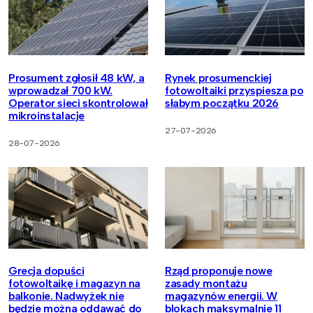
Prosument zgłosił 48 kW, a
Rynek prosumenckiej
wprowadzał 700 kW.
fotowoltaiki przyspiesza po
Operator sieci skontrolował
słabym początku 2026
mikroinstalacje
27-07-2026
28-07-2026
Grecja dopuści
Rząd proponuje nowe
fotowoltaikę i magazyn na
zasady montażu
balkonie. Nadwyżek nie
magazynów energii. W
będzie można oddawać do
blokach maksymalnie 11