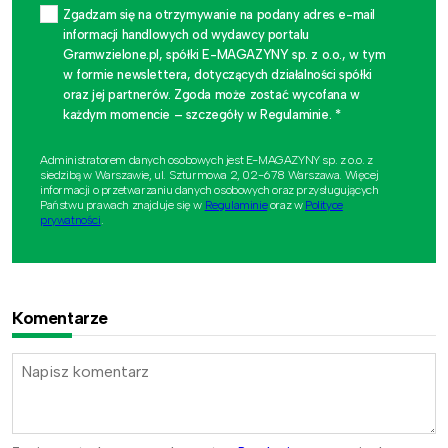
Zgadzam się na otrzymywanie na podany adres e-mail
informacji handlowych od wydawcy portalu
Gramwzielone.pl, spółki E-MAGAZYNY sp. z o.o., w tym
w formie newslettera, dotyczących działalności spółki
oraz jej partnerów. Zgoda może zostać wycofana w
każdym momencie – szczegóły w Regulaminie. *
Administratorem danych osobowych jest E-MAGAZYNY sp. z o.o. z
siedzibą w Warszawie, ul. Szturmowa 2, 02-678 Warszawa. Więcej
informacji o przetwarzaniu danych osobowych oraz przysługujących
Państwu prawach znajduje się w
Regulaminie
oraz w
Polityce
prywatności
.
Komentarze