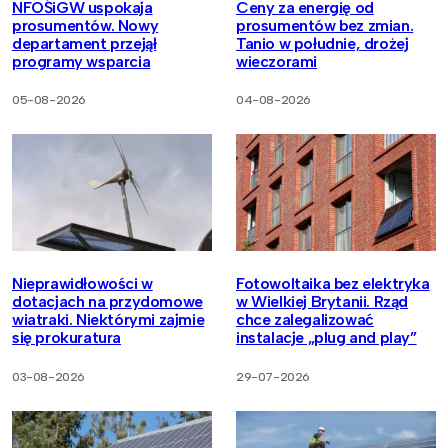
NFOŚiGW uspokaja
Ceny za energię od
prosumentów. Nowy
prosumentów bez zmian.
departament przejął
Tanio w południe, drożej
programy wsparcia
wieczorami
05-08-2026
04-08-2026
Nieprawidłowości w
Fotowoltaika bez elektryka
dotacjach na przydomowe
w Wielkiej Brytanii. Rząd
wiatraki. Niektórymi zajmie
chce zalegalizować
się prokuratura
instalacje „plug and play”
03-08-2026
29-07-2026