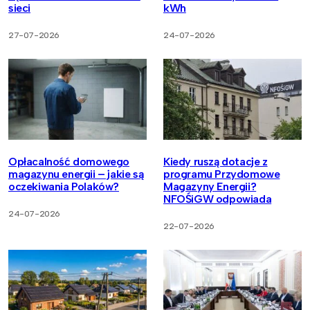
sieci
kWh
27-07-2026
24-07-2026
Opłacalność domowego
Kiedy ruszą dotacje z
magazynu energii – jakie są
programu Przydomowe
oczekiwania Polaków?
Magazyny Energii?
NFOŚiGW odpowiada
24-07-2026
22-07-2026