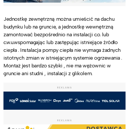
Jednostkę zewnętrzną można umieścić na dachu
budynku lub na gruncie, a jednostkę wewnętrzną
zamontować bezpośrednio na instalacji c.o. lub
c.w.u.wspomagając lub zastępując istniejące źródło
ciepła . Instalacja pompy ciepła nie wymaga żadnych
istotnych zmian w istniejącym systemie ogrzewania .
Montaż jest bardzo szybki , nie ma wężownic w
gruncie ani studni , instalacji z glikolem.
REKLAMA
REKLAMA