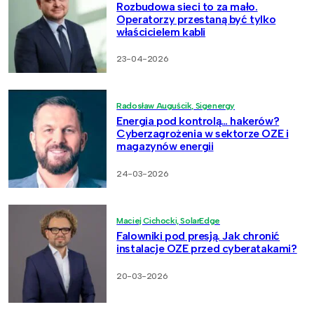
Rozbudowa sieci to za mało.
Operatorzy przestaną być tylko
właścicielem kabli
23-04-2026
Radosław Auguścik, Sigenergy
Energia pod kontrolą… hakerów?
Cyberzagrożenia w sektorze OZE i
magazynów energii
24-03-2026
Maciej Cichocki, SolarEdge
Falowniki pod presją. Jak chronić
instalacje OZE przed cyberatakami?
20-03-2026