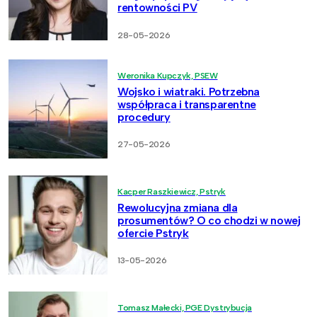
rentowności PV
28-05-2026
Weronika Kupczyk, PSEW
Wojsko i wiatraki. Potrzebna
współpraca i transparentne
procedury
27-05-2026
Kacper Raszkiewicz, Pstryk
Rewolucyjna zmiana dla
prosumentów? O co chodzi w nowej
ofercie Pstryk
13-05-2026
Tomasz Małecki, PGE Dystrybucja