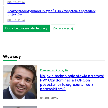
30-07-2026
Analizy produktywności PVsyst / TDD / Wsparcie z sprzedaży
projektów
30-07-2026
Dodaj bezpłatnie ofertę pracy
Zobacz więcej
Wywiady
Francesco Liuzza, JA
Na jakie technologie stawia przemysł
PV? Czy dominacja TOPCon
pozostanie niezagrożona i co z
perowskitami?
03-08-2026