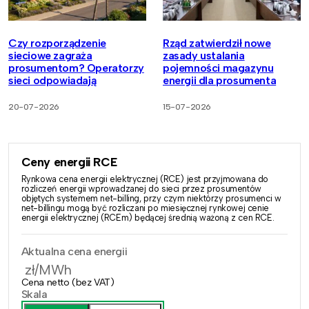
Czy rozporządzenie
Rząd zatwierdził nowe
sieciowe zagraża
zasady ustalania
prosumentom? Operatorzy
pojemności magazynu
sieci odpowiadają
energii dla prosumenta
20-07-2026
15-07-2026
Ceny energii RCE
Rynkowa cena energii elektrycznej (RCE) jest przyjmowana do
rozliczeń energii wprowadzanej do sieci przez prosumentów
objętych systemem net-billing, przy czym niektórzy prosumenci w
net-billingu mogą być rozliczani po miesięcznej rynkowej cenie
energii elektrycznej (RCEm) będącej średnią ważoną z cen RCE.
Aktualna cena energii
zł/MWh
Cena netto (bez VAT)
Skala