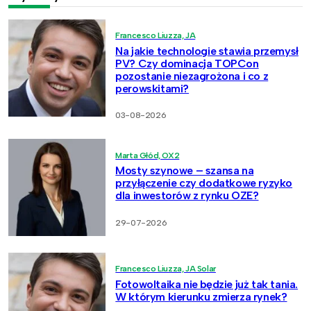
Francesco Liuzza, JA
Na jakie technologie stawia przemysł
PV? Czy dominacja TOPCon
pozostanie niezagrożona i co z
perowskitami?
03-08-2026
Marta Głód, OX2
Mosty szynowe – szansa na
przyłączenie czy dodatkowe ryzyko
dla inwestorów z rynku OZE?
29-07-2026
Francesco Liuzza, JA Solar
Fotowoltaika nie będzie już tak tania.
W którym kierunku zmierza rynek?