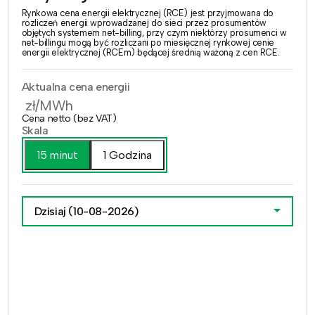
Rynkowa cena energii elektrycznej (RCE) jest przyjmowana do
rozliczeń energii wprowadzanej do sieci przez prosumentów
objętych systemem net-billing, przy czym niektórzy prosumenci w
net-billingu mogą być rozliczani po miesięcznej rynkowej cenie
energii elektrycznej (RCEm) będącej średnią ważoną z cen RCE.
Aktualna cena energii
zł/MWh
Cena netto (bez VAT)
Skala
15 minut
1 Godzina
Dzisiaj
(10-08-2026)