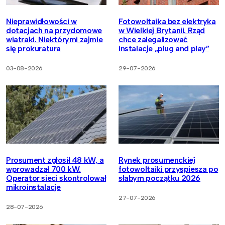
Nieprawidłowości w
Fotowoltaika bez elektryka
dotacjach na przydomowe
w Wielkiej Brytanii. Rząd
wiatraki. Niektórymi zajmie
chce zalegalizować
się prokuratura
instalacje „plug and play”
03-08-2026
29-07-2026
Prosument zgłosił 48 kW, a
Rynek prosumenckiej
wprowadzał 700 kW.
fotowoltaiki przyspiesza po
Operator sieci skontrolował
słabym początku 2026
mikroinstalacje
27-07-2026
28-07-2026