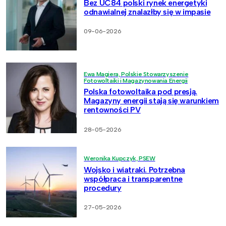
Bez UC84 polski rynek energetyki
odnawialnej znalazłby się w impasie
09-06-2026
Ewa Magiera, Polskie Stowarzyszenie
Fotowoltaiki i Magazynowania Energii
Polska fotowoltaika pod presją.
Magazyny energii stają się warunkiem
rentowności PV
28-05-2026
Weronika Kupczyk, PSEW
Wojsko i wiatraki. Potrzebna
współpraca i transparentne
procedury
27-05-2026