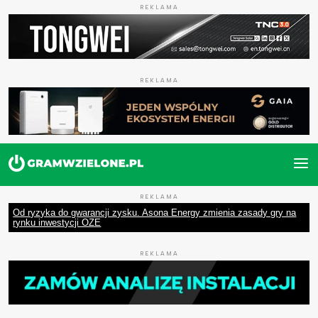
REKLAMA
REKLAMA
REKLAMA
Od ryzyka do gwarancji zysku. Asona Energy zmienia zasady gry na
rynku inwestycji OZE
REKLAMA