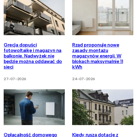
Grecja dopuści
Rząd proponuje nowe
fotowoltaikę i magazyn na
zasady montażu
balkonie. Nadwyżek nie
magazynów energii. W
będzie można oddawać do
blokach maksymalnie 11
sieci
kWh
27-07-2026
24-07-2026
Opłacalność domowego
Kiedy ruszą dotacje z