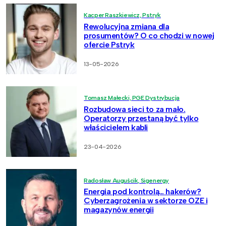
Kacper Raszkiewicz, Pstryk
Rewolucyjna zmiana dla
prosumentów? O co chodzi w nowej
ofercie Pstryk
13-05-2026
Tomasz Małecki, PGE Dystrybucja
Rozbudowa sieci to za mało.
Operatorzy przestaną być tylko
właścicielem kabli
23-04-2026
Radosław Auguścik, Sigenergy
Energia pod kontrolą… hakerów?
Cyberzagrożenia w sektorze OZE i
magazynów energii