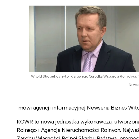
Witold Strobel, dyrektor Krajowego Ośrodka Wsparcia Rolnictwa. F
Newse
mówi agencji informacyjnej Newseria Biznes Wito
KOWR to nowa jednostka wykonawcza, utworzona w
Rolnego i Agencja Nieruchomości Rolnych. Najważ
Zasobu Własności Rolnej Skarbu Państwa, promocj