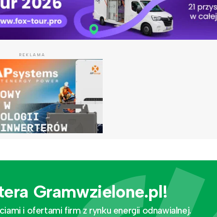
REKLAMA
tera Gramwzielone.pl!
mi i ofertami firm z rynku energii odnawialnej.