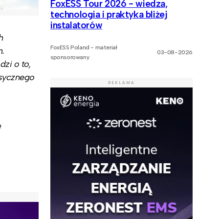
FoxESS Tour 2026 - wiedza,
technologia i praktyka bliżej
instalatorów
h
FoxESS Poland - materiał
m.
03-08-2026
sponsorowany
zi o to,
asycznego
REKLAMA
e