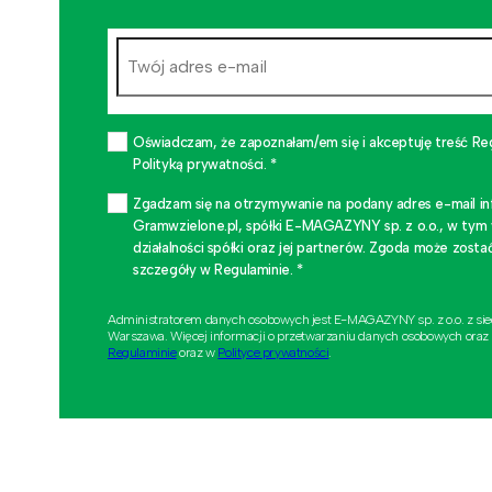
Oświadczam, że zapoznałam/em się i akceptuję treść Re
Polityką prywatności. *
Zgadzam się na otrzymywanie na podany adres e-mail i
Gramwzielone.pl, spółki E-MAGAZYNY sp. z o.o., w tym
działalności spółki oraz jej partnerów. Zgoda może zo
szczegóły w Regulaminie. *
Administratorem danych osobowych jest E-MAGAZYNY sp. z o.o. z si
Warszawa. Więcej informacji o przetwarzaniu danych osobowych oraz
Regulaminie
oraz w
Polityce prywatności
.