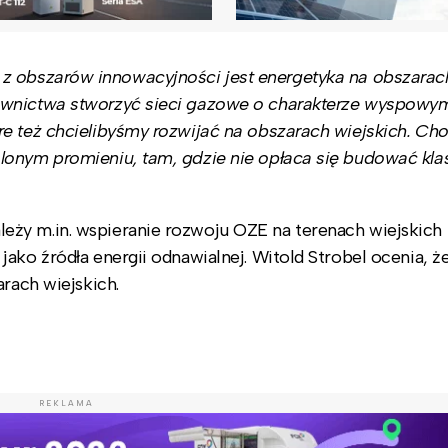
 obszarów innowacyjności jest energetyka na obszarac
ownictwa stworzyć sieci gazowe o charakterze wyspowy
e też chcielibyśmy rozwijać na obszarach wiejskich. Chod
lonym promieniu, tam, gdzie nie opłaca się budować kl
ży m.in. wspieranie rozwoju OZE na terenach wiejskich
ako źródła energii odnawialnej. Witold Strobel ocenia, ż
arach wiejskich.
REKLAMA