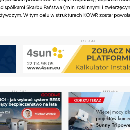
 spółkami Skarbu Państwa (m.in. roślinnymi i zwierzęcy
ożywczym. W tym celu w strukturach KOWR został powoła
REKLAMA
REKLAMA
REKLAMA