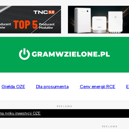
Giełda OZE
Dla prosumenta
Ceny energii RCE
E
REKLAMA
na rynku inwestycji OZE
REKLAMA