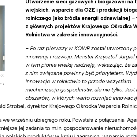
Utworzenie sieci gazowych i biogazowni na 
wiejskich, wsparcie dla OZE i produkcji biog
rolniczego jako źródła energii odnawialnej
–
z głównych projektów Krajowego Ośrodka W
Rolnictwa w zakresie innowacyjności.
–
Po raz pierwszy w KOWR został utworzony p
innowacji i rozwoju. Minister Krzysztof Jurgiel
w tym pionie wielką nadzieję, wskazując, że z
z nim związane powinny być priorytetem. Wyda
ot.
innowacje w rolnictwie to przede wszystkim
ria
mechanizacja gospodarstw, ale nie tylko. Jest 
obszarów, w których warto rozwijać innowacy
ld Strobel, dyrektor Krajowego Ośrodka Wsparcia Rolnic
e wrześniu ubiegłego roku. Powstała z połączenia Age
niejsze jej zadania to m.in. gospodarowanie nieruchomoś
a polskich produktów w kraju i zagranicą, wsparcie rod