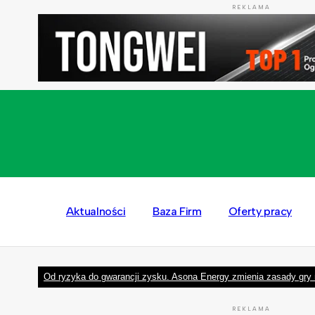
REKLAMA
Aktualności
Baza Firm
Oferty pracy
Od ryzyka do gwarancji zysku. Asona Energy zmienia zasady gry 
REKLAMA