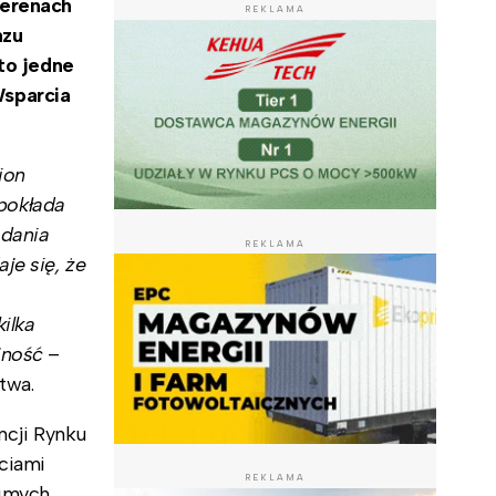
terenach
REKLAMA
azu
to jedne
sparcia
ion
 pokłada
adania
REKLAMA
je się, że
kilka
jność
–
twa.
ncji Rynku
ciami
REKLAMA
zimych