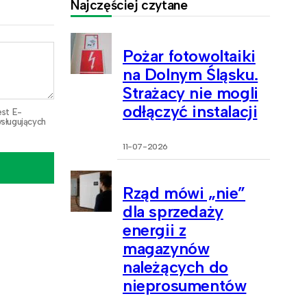
Najczęściej czytane
Pożar fotowoltaiki
na Dolnym Śląsku.
Strażacy nie mogli
odłączyć instalacji
est E-
sługujących
11-07-2026
Rząd mówi „nie”
dla sprzedaży
energii z
magazynów
należących do
nieprosumentów