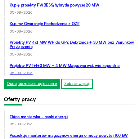
Kupię projekty PV/BESS/hybryda powyżej 20 MW
05-08-2026
Kupimy Gwarancje Pochodzenia z OZE
05-08-2026
Projekty PV 4x1 MW WP do GPZ Dębrznica + 30 MW bez Warunków
Przyłączenia
05-08-2026
Projekty PV 1+1+3 MW + 4 MW Magazynu woj. wielkopolskie
05-08-2026
Dodaj bezpłatne ogłoszenie
Zobacz więcej
Oferty pracy
Ekipa monterska - banki energii
05-08-2026
Poszukuję monterów magazynów energii o mocy powyżej 100 kW