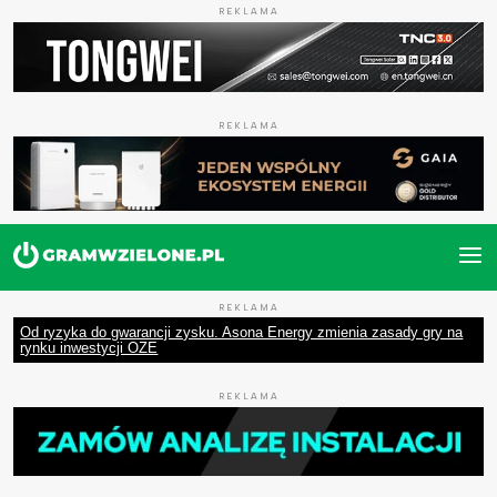
REKLAMA
REKLAMA
REKLAMA
Od ryzyka do gwarancji zysku. Asona Energy zmienia zasady gry na
rynku inwestycji OZE
REKLAMA