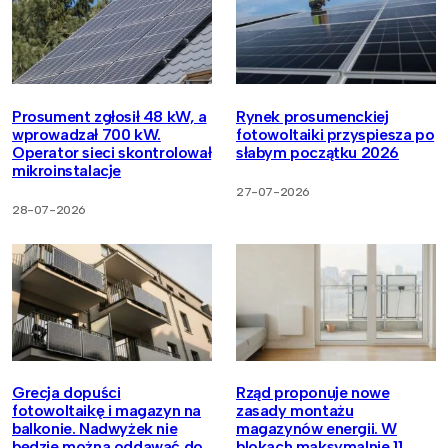
Prosument zgłosił 48 kW, a
Rynek prosumenckiej
wprowadzał 700 kW.
fotowoltaiki przyspiesza po
Operator sieci skontrolował
słabym początku 2026
mikroinstalacje
27-07-2026
28-07-2026
Grecja dopuści
Rząd proponuje nowe
fotowoltaikę i magazyn na
zasady montażu
balkonie. Nadwyżek nie
magazynów energii. W
będzie można oddawać do
blokach maksymalnie 11