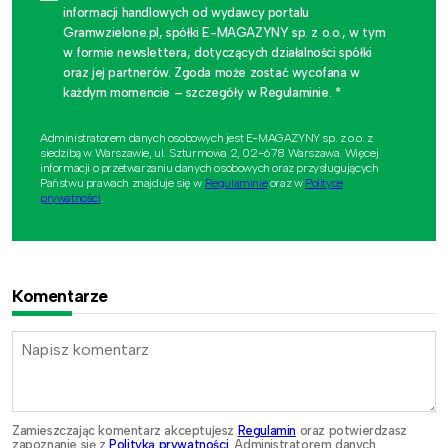
informacji handlowych od wydawcy portalu
Gramwzielone.pl, spółki E-MAGAZYNY sp. z o.o., w tym
w formie newslettera, dotyczących działalności spółki
oraz jej partnerów. Zgoda może zostać wycofana w
każdym momencie – szczegóły w Regulaminie. *
Administratorem danych osobowych jest E-MAGAZYNY sp. z o.o. z
siedzibą w Warszawie, ul. Szturmowa 2, 02-678 Warszawa. Więcej
informacji o przetwarzaniu danych osobowych oraz przysługujących
Państwu prawach znajduje się w
Regulaminie
oraz w
Polityce
prywatności
.
Komentarze
Zamieszczając komentarz akceptujesz
Regulamin
oraz potwierdzasz
zapoznanie się z
Polityką prywatności
. Administratorem danych