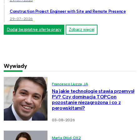
29-07-2026
Construction Project Engineer with Site and Remote Presence
29-07-2026
Dodaj bezpłatnie ofertę pracy
Zobacz więcej
Wywiady
Francesco Liuzza, JA
Na jakie technologie stawia przemysł
PV? Czy dominacja TOPCon
pozostanie niezagrożona i co z
perowskitami?
03-08-2026
Marta Głód, OX2