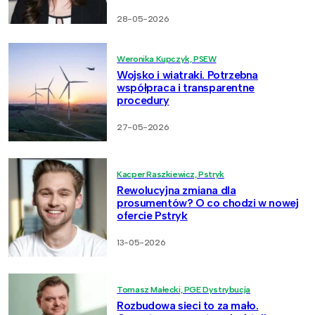
28-05-2026
Weronika Kupczyk, PSEW
Wojsko i wiatraki. Potrzebna
współpraca i transparentne
procedury
27-05-2026
Kacper Raszkiewicz, Pstryk
Rewolucyjna zmiana dla
prosumentów? O co chodzi w nowej
ofercie Pstryk
13-05-2026
Tomasz Małecki, PGE Dystrybucja
Rozbudowa sieci to za mało.