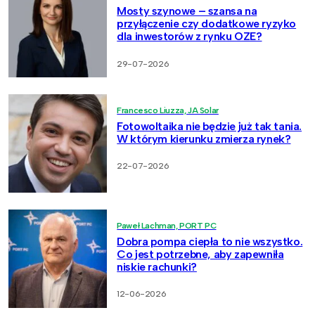
Mosty szynowe – szansa na
przyłączenie czy dodatkowe ryzyko
dla inwestorów z rynku OZE?
29-07-2026
Francesco Liuzza, JA Solar
Fotowoltaika nie będzie już tak tania.
W którym kierunku zmierza rynek?
22-07-2026
Paweł Lachman, PORT PC
Dobra pompa ciepła to nie wszystko.
Co jest potrzebne, aby zapewniła
niskie rachunki?
12-06-2026