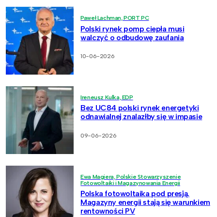
Paweł Lachman, PORT PC
Polski rynek pomp ciepła musi
walczyć o odbudowę zaufania
10-06-2026
Ireneusz Kulka, EDP
Bez UC84 polski rynek energetyki
odnawialnej znalazłby się w impasie
09-06-2026
Ewa Magiera, Polskie Stowarzyszenie
Fotowoltaiki i Magazynowania Energii
Polska fotowoltaika pod presją.
Magazyny energii stają się warunkiem
rentowności PV