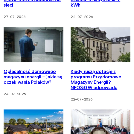
sieci
kWh
27-07-2026
24-07-2026
Opłacalność domowego
Kiedy ruszą dotacje z
magazynu energii – jakie są
programu Przydomowe
oczekiwania Polaków?
Magazyny Energii?
NFOŚiGW odpowiada
24-07-2026
22-07-2026