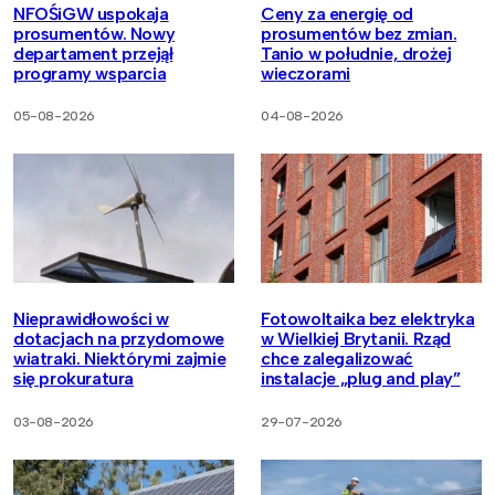
NFOŚiGW uspokaja
Ceny za energię od
prosumentów. Nowy
prosumentów bez zmian.
departament przejął
Tanio w południe, drożej
programy wsparcia
wieczorami
05-08-2026
04-08-2026
Nieprawidłowości w
Fotowoltaika bez elektryka
dotacjach na przydomowe
w Wielkiej Brytanii. Rząd
wiatraki. Niektórymi zajmie
chce zalegalizować
się prokuratura
instalacje „plug and play”
03-08-2026
29-07-2026