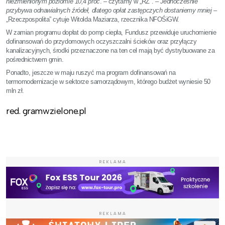
niezmienionym poziomie 10,4 proc
. – czytamy w „RZ”.
– Jednocześnie
przybywa odnawialnych źródeł, dlatego opłat zastępczych dostaniemy mniej
–
„Rzeczpospolita” cytuje Witolda Maziarza, rzecznika NFOŚiGW.
W zamian programu dopłat do pomp ciepła, Fundusz przewiduje uruchomienie
dofinansowań do przydomowych oczyszczalni ścieków oraz przyłączy
kanalizacyjnych, środki przeznaczone na ten cel mają być dystrybuowane za
pośrednictwem gmin.
Ponadto, jeszcze w maju ruszyć ma program dofinansowań na
termomodernizacje w sektorze samorządowym, którego budżet wyniesie 50
mln zł.
red. gramwzielone.pl
REKLAMA
REKLAMA