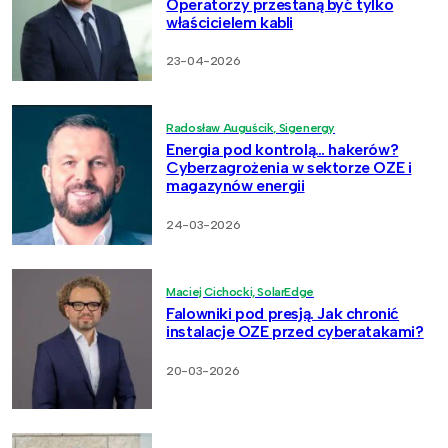
Operatorzy przestaną być tylko
właścicielem kabli
23-04-2026
Radosław Auguścik, Sigenergy
Energia pod kontrolą… hakerów?
Cyberzagrożenia w sektorze OZE i
magazynów energii
24-03-2026
Maciej Cichocki, SolarEdge
Falowniki pod presją. Jak chronić
instalacje OZE przed cyberatakami?
20-03-2026