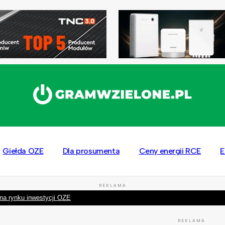
Giełda OZE
Dla prosumenta
Ceny energii RCE
E
REKLAMA
na rynku inwestycji OZE
REKLAMA