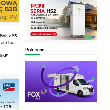
 MWh z 85
 ale też
Polecane
e AMS