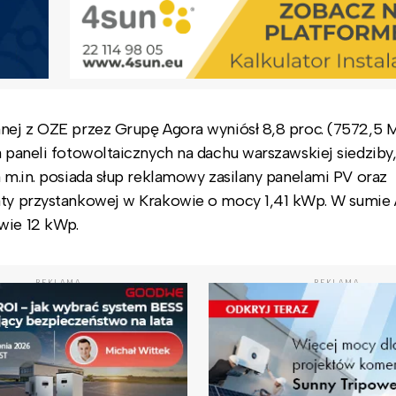
anej z OZE przez Grupę Agora wyniósł 8,8 proc. (7572,5
a paneli fotowoltaicznych na dachu warszawskiej siedziby,
a m.in. posiada słup reklamowy zasilany panelami PV oraz
iaty przystankowej w Krakowie o mocy 1,41 kWp. W sumi
awie 12 kWp.
REKLAMA
REKLAMA