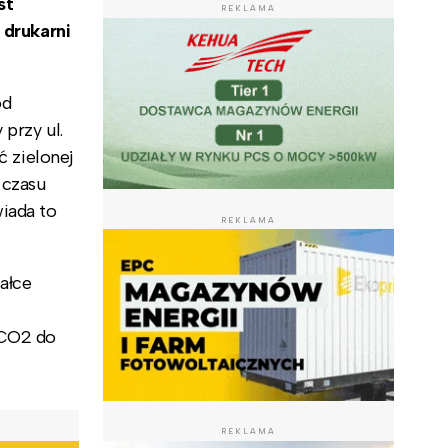
st
REKLAMA
 drukarni
od
 przy ul.
ć zielonej
 czasu
iada to
REKLAMA
ałce
 CO2 do
REKLAMA