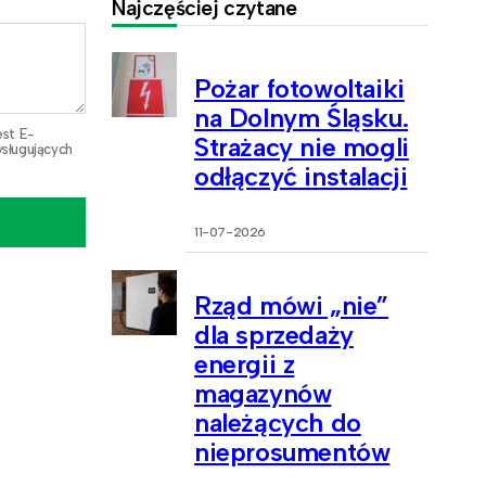
Najczęściej czytane
Pożar fotowoltaiki
na Dolnym Śląsku.
est E-
Strażacy nie mogli
sługujących
odłączyć instalacji
11-07-2026
Rząd mówi „nie”
dla sprzedaży
energii z
magazynów
należących do
nieprosumentów