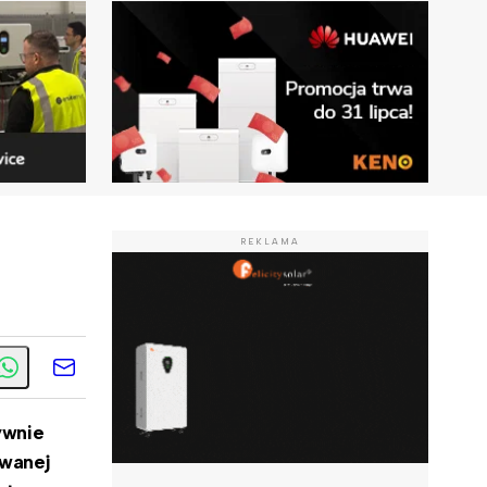
REKLAMA
ywnie
ywanej