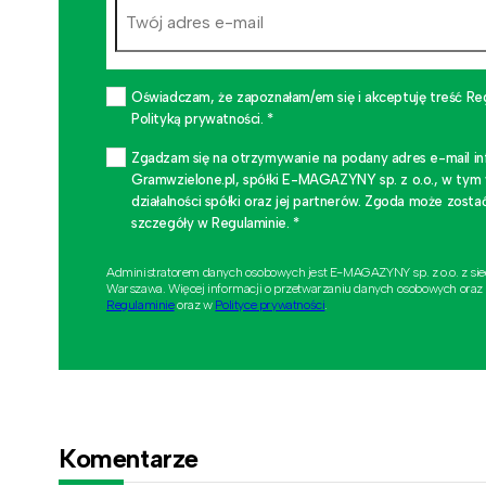
Oświadczam, że zapoznałam/em się i akceptuję treść Re
Polityką prywatności. *
Zgadzam się na otrzymywanie na podany adres e-mail i
Gramwzielone.pl, spółki E-MAGAZYNY sp. z o.o., w tym
działalności spółki oraz jej partnerów. Zgoda może zo
szczegóły w Regulaminie. *
Administratorem danych osobowych jest E-MAGAZYNY sp. z o.o. z si
Warszawa. Więcej informacji o przetwarzaniu danych osobowych oraz
Regulaminie
oraz w
Polityce prywatności
.
Komentarze