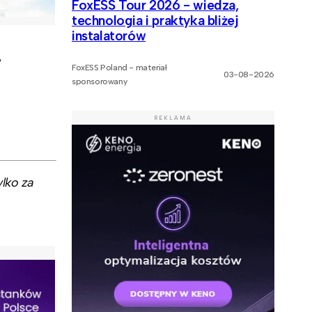
FoxESS Tour 2026 - wiedza,
technologia i praktyka bliżej
instalatorów
,
FoxESS Poland - materiał
03-08-2026
sponsorowany
REKLAMA
lko za