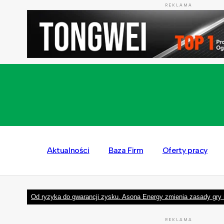
REKLAMA
Aktualności
Baza Firm
Oferty pracy
Od ryzyka do gwarancji zysku. Asona Energy zmienia zasady gry 
REKLAMA