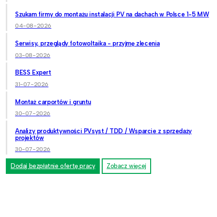
Szukam firmy do montażu instalacji PV na dachach w Polsce 1-5 MW
04-08-2026
Serwisy, przeglądy fotowoltaika - przyjmę zlecenia
03-08-2026
BESS Expert
31-07-2026
Montaż carportów i gruntu
30-07-2026
Analizy produktywności PVsyst / TDD / Wsparcie z sprzedaży
projektów
30-07-2026
Dodaj bezpłatnie ofertę pracy
Zobacz więcej