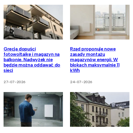
Grecja dopuści
Rząd proponuje nowe
fotowoltaikę i magazyn na
zasady montażu
balkonie. Nadwyżek nie
magazynów energii. W
będzie można oddawać do
blokach maksymalnie 11
sieci
kWh
27-07-2026
24-07-2026