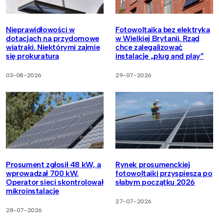
Nieprawidłowości w
Fotowoltaika bez elektryka
dotacjach na przydomowe
w Wielkiej Brytanii. Rząd
wiatraki. Niektórymi zajmie
chce zalegalizować
się prokuratura
instalacje „plug and play”
03-08-2026
29-07-2026
Prosument zgłosił 48 kW, a
Rynek prosumenckiej
wprowadzał 700 kW.
fotowoltaiki przyspiesza po
Operator sieci skontrolował
słabym początku 2026
mikroinstalacje
27-07-2026
28-07-2026