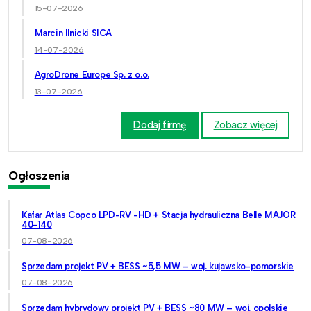
15-07-2026
Marcin Ilnicki SICA
14-07-2026
AgroDrone Europe Sp. z o.o.
13-07-2026
Dodaj firmę
Zobacz więcej
Ogłoszenia
Kafar Atlas Copco LPD-RV -HD + Stacja hydrauliczna Belle MAJOR
40-140
07-08-2026
Sprzedam projekt PV + BESS ~5,5 MW – woj. kujawsko-pomorskie
07-08-2026
Sprzedam hybrydowy projekt PV + BESS ~80 MW – woj. opolskie