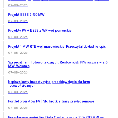
07-08-2026
Projekt BESS 2-50 MW
07-08-2026
Projekty PV + BESS z WP woj. pomorskie
07-08-2026
Projekt 1 MW RTB woj. mazowieckie. Przeczytaj dokładnie opis
07-08-2026
Sprzedaż farm fotowoltaicznych. Rentowność 14% rocznie – 2,6
MW, Wołomin
07-08-2026
Napiszę karty inwestycyjne przedsięwzięcia dla farm
fotowoltaicznych
07-08-2026
Portfel projektów PV | SN, krótkie trasy przyłączeniowe
07-08-2026
Poszukujemy projektów Data Center o mocy 100–200 MW na