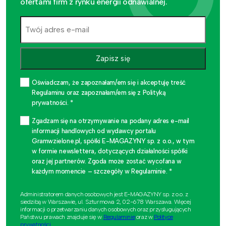
ofertami firm z rynku energii odnawialnej.
Zapisz się
Oświadczam, że zapoznałam/em się i akceptuję treść
Regulaminu oraz zapoznałam/em się z Polityką
prywatności. *
Zgadzam się na otrzymywanie na podany adres e-mail
informacji handlowych od wydawcy portalu
Gramwzielone.pl, spółki E-MAGAZYNY sp. z o.o., w tym
w formie newslettera, dotyczących działalności spółki
oraz jej partnerów. Zgoda może zostać wycofana w
każdym momencie – szczegóły w Regulaminie. *
Administratorem danych osobowych jest E-MAGAZYNY sp. z o.o. z
siedzibą w Warszawie, ul. Szturmowa 2, 02-678 Warszawa. Więcej
informacji o przetwarzaniu danych osobowych oraz przysługujących
Państwu prawach znajduje się w
Regulaminie
oraz w
Polityce
prywatności
.