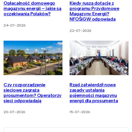
Opłacalność domowego
Kiedy ruszą dotacje z
magazynu energii – jakie są
programu Przydomowe
oczekiwania Polaków?
Magazyny Energii?
NFOŚiGW odpowiada
24-07-2026
22-07-2026
Czy rozporządzenie
Rząd zatwierdził nowe
sieciowe zagraża
zasady ustalania
prosumentom? Operatorzy
pojemności magazynu
sieci odpowiadają
energii dla prosumenta
20-07-2026
15-07-2026