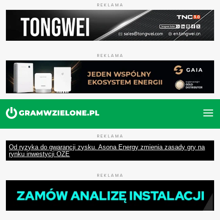
REKLAMA
REKLAMA
REKLAMA
Od ryzyka do gwarancji zysku. Asona Energy zmienia zasady gry na
rynku inwestycji OZE
REKLAMA