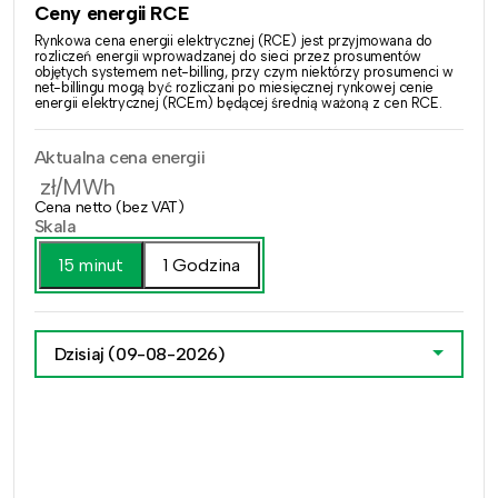
Ceny energii RCE
Rynkowa cena energii elektrycznej (RCE) jest przyjmowana do
rozliczeń energii wprowadzanej do sieci przez prosumentów
objętych systemem net-billing, przy czym niektórzy prosumenci w
net-billingu mogą być rozliczani po miesięcznej rynkowej cenie
energii elektrycznej (RCEm) będącej średnią ważoną z cen RCE.
Aktualna cena energii
zł/MWh
Cena netto (bez VAT)
Skala
15 minut
1 Godzina
Dzisiaj
(09-08-2026)