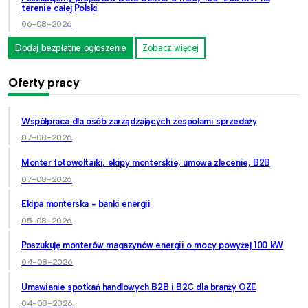
terenie całej Polski
06-08-2026
Dodaj bezpłatne ogłoszenie
Zobacz więcej
Oferty pracy
Współpraca dla osób zarządzających zespołami sprzedaży
07-08-2026
Monter fotowoltaiki, ekipy monterskie, umowa zlecenie, B2B
07-08-2026
Ekipa monterska - banki energii
05-08-2026
Poszukuję monterów magazynów energii o mocy powyżej 100 kW
04-08-2026
Umawianie spotkań handlowych B2B i B2C dla branży OZE
04-08-2026