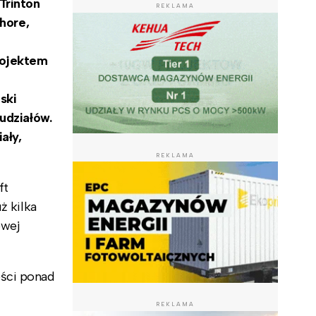
Trinton
REKLAMA
shore,
rojektem
ski
 udziałów.
ały,
REKLAMA
ft
ż kilka
owej
ości ponad
REKLAMA