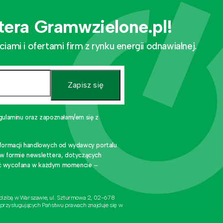
tera Gramwzielone.pl!
mi i ofertami firm z rynku energii odnawialnej.
Zapisz się
gulaminu oraz zapoznałam/em się z
nformacji handlowych od wydawcy portalu
 w formie newslettera, dotyczących
stać wycofana w każdym momencie –
edzibą w Warszawie, ul. Szturmowa 2, 02-678
 przysługujących Państwu prawach znajduje się w