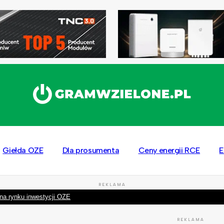
Giełda OZE
Dla prosumenta
Ceny energii RCE
E
REKLAMA
na rynku inwestycji OZE
REKLAMA