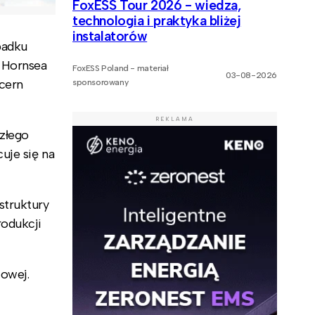
FoxESS Tour 2026 - wiedza,
technologia i praktyka bliżej
instalatorów
padku
t Hornsea
FoxESS Poland - materiał
03-08-2026
ncern
sponsorowany
REKLAMA
szłego
uje się na
struktury
rodukcji
lowej.