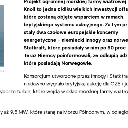
Projekt ogromnej morskiej farmy wiatrowej 
Knoll to jedna z kilku wielkich inwestycji off
które zostaną objęte wsparciem w ramach
brytyjskiego systemu aukcyjnego. Za tym p
stały dwa czołowe europejskie koncerny
energetyczne
–
niemiecki innogy oraz norwe
Statkraft, które posiadały w nim po 50 proc.
Teraz Niemcy poinformowali, że odkupią udzi
które posiadają Norwegowie.
ogy
Konsorcjum utworzone przez innogy i Statktra
niedawno wygrało brytyjską aukcję dla OZE i ju
yborze turbin, które wejdą w skład morskiej farmy wiatr
y aż 9,5 MW, które staną na Morzu Północnym, w odległ