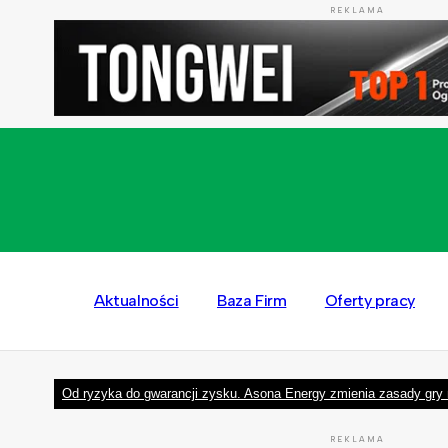
REKLAMA
Aktualności
Baza Firm
Oferty pracy
Od ryzyka do gwarancji zysku. Asona Energy zmienia zasady gry 
REKLAMA