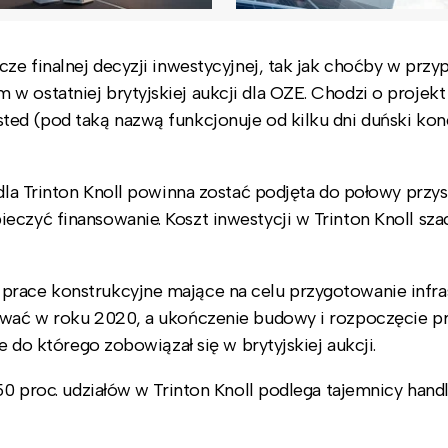
cze finalnej decyzji inwestycyjnej, tak jak choćby w przy
w ostatniej brytyjskiej aukcji dla OZE. Chodzi o projek
ted (pod taką nazwą funkcjonuje od kilku dni duński ko
 dla Trinton Knoll powinna zostać podjęta do połowy przy
czyć finansowanie. Koszt inwestycji w Trinton Knoll szac
prace konstrukcyjne mające na celu przygotowanie infra
tować w roku 2020, a ukończenie budowy i rozpoczęcie p
e do którego zobowiązał się w brytyjskiej aukcji.
 50 proc. udziałów w Trinton Knoll podlega tajemnicy hand