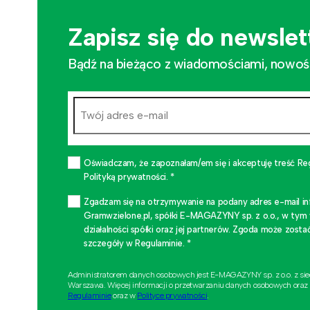
Zapisz się do newslet
Bądź na bieżąco z wiadomościami, nowościa
Oświadczam, że zapoznałam/em się i akceptuję treść Re
Polityką prywatności. *
Zgadzam się na otrzymywanie na podany adres e-mail i
Gramwzielone.pl, spółki E-MAGAZYNY sp. z o.o., w tym
działalności spółki oraz jej partnerów. Zgoda może zo
szczegóły w Regulaminie. *
Administratorem danych osobowych jest E-MAGAZYNY sp. z o.o. z si
Warszawa. Więcej informacji o przetwarzaniu danych osobowych oraz
Regulaminie
oraz w
Polityce prywatności
.