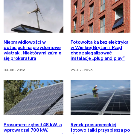
Nieprawidłowości w
Fotowoltaika bez elektryka
dotacjach na przydomowe
w Wielkiej Brytanii. Rząd
wiatraki. Niektórymi zajmie
chce zalegalizować
się prokuratura
instalacje „plug and play”
03-08-2026
29-07-2026
Prosument zgłosił 48 kW, a
Rynek prosumenckiej
wprowadzał 700 kW.
fotowoltaiki przyspiesza po