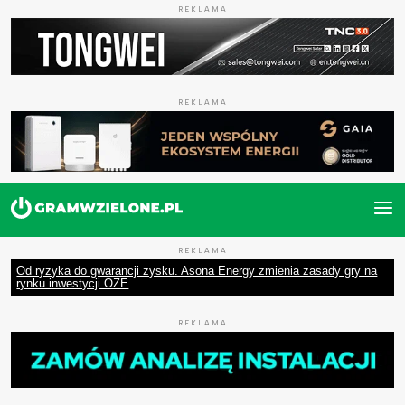
REKLAMA
REKLAMA
REKLAMA
Od ryzyka do gwarancji zysku. Asona Energy zmienia zasady gry na
rynku inwestycji OZE
REKLAMA