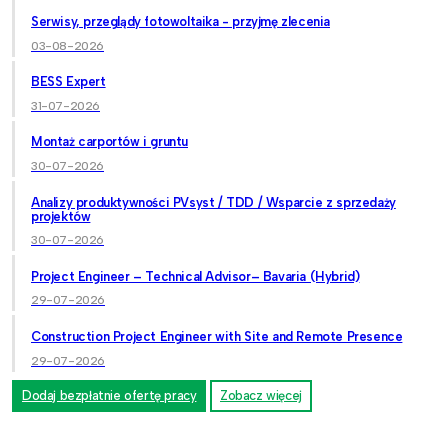
Serwisy, przeglądy fotowoltaika - przyjmę zlecenia
03-08-2026
BESS Expert
31-07-2026
Montaż carportów i gruntu
30-07-2026
Analizy produktywności PVsyst / TDD / Wsparcie z sprzedaży
projektów
30-07-2026
Project Engineer – Technical Advisor– Bavaria (Hybrid)
29-07-2026
Construction Project Engineer with Site and Remote Presence
29-07-2026
Dodaj bezpłatnie ofertę pracy
Zobacz więcej