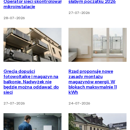
Operator sieci skontrolował
słabym początku 2026
mikroinstalacje
27-07-2026
28-07-2026
Grecja dopuści
Rząd proponuje nowe
fotowoltaikę i magazyn na
zasady montażu
balkonie. Nadwyżek nie
magazynów energii. W
będzie można oddawać do
blokach maksymalnie 11
sieci
kWh
27-07-2026
24-07-2026