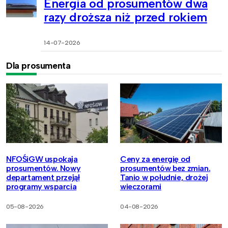
Energia od prosumentów dwa
razy droższa niż przed rokiem
14-07-2026
Dla prosumenta
NFOŚiGW uspokaja
Ceny za energię od
prosumentów. Nowy
prosumentów bez zmian.
departament przejął
Tanio w południe, drożej
programy wsparcia
wieczorami
05-08-2026
04-08-2026