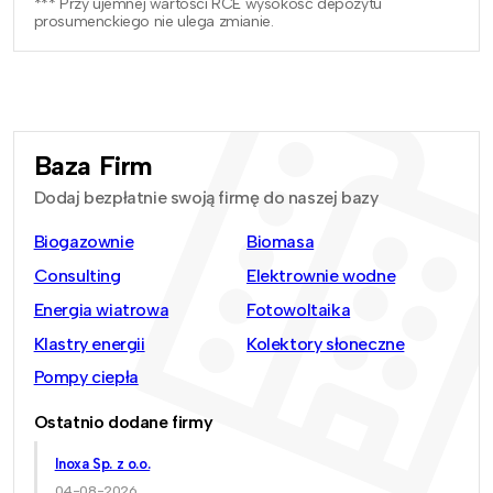
*** Przy ujemnej wartości RCE wysokość depozytu
prosumenckiego nie ulega zmianie.
Baza Firm
Dodaj bezpłatnie swoją firmę do naszej bazy
Biogazownie
Biomasa
Consulting
Elektrownie wodne
Energia wiatrowa
Fotowoltaika
Klastry energii
Kolektory słoneczne
Pompy ciepła
Ostatnio dodane firmy
Inoxa Sp. z o.o.
04-08-2026