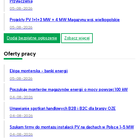
Przyłączenia
05-08-2026
Projekty PV 1+1+3 MW + 4 MW Magazynu woj. wielkopolskie
05-08-2026
Dodaj bezpłatne ogłoszenie
Zobacz więcej
Oferty pracy
Ekipa monterska - banki energii
05-08-2026
Poszukuję monterów magazynów energii o mocy powyżej 100 kW
04-08-2026
Umawianie spotkań handlowych B2B i B2C dla branży OZE
04-08-2026
Szukam firmy do montażu instalacji PV na dachach w Polsce 1-5 MW
04-08-2026