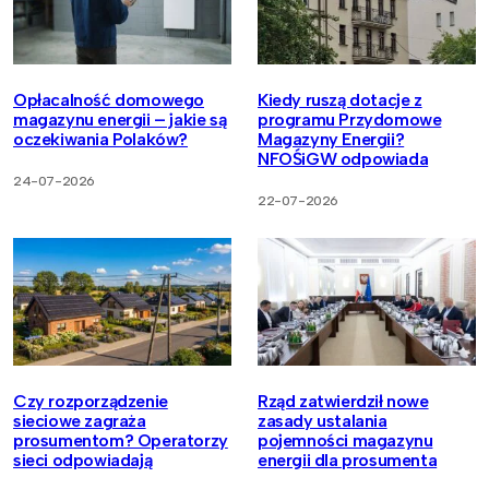
Opłacalność domowego
Kiedy ruszą dotacje z
magazynu energii – jakie są
programu Przydomowe
oczekiwania Polaków?
Magazyny Energii?
NFOŚiGW odpowiada
24-07-2026
22-07-2026
Czy rozporządzenie
Rząd zatwierdził nowe
sieciowe zagraża
zasady ustalania
prosumentom? Operatorzy
pojemności magazynu
sieci odpowiadają
energii dla prosumenta