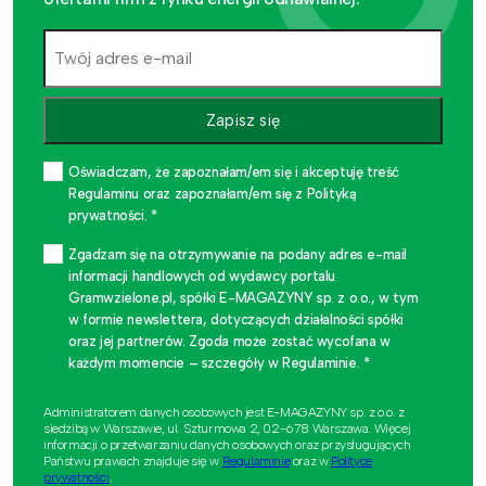
Zapisz się
Oświadczam, że zapoznałam/em się i akceptuję treść
Regulaminu oraz zapoznałam/em się z Polityką
prywatności. *
Zgadzam się na otrzymywanie na podany adres e-mail
informacji handlowych od wydawcy portalu
Gramwzielone.pl, spółki E-MAGAZYNY sp. z o.o., w tym
w formie newslettera, dotyczących działalności spółki
oraz jej partnerów. Zgoda może zostać wycofana w
każdym momencie – szczegóły w Regulaminie. *
Administratorem danych osobowych jest E-MAGAZYNY sp. z o.o. z
siedzibą w Warszawie, ul. Szturmowa 2, 02-678 Warszawa. Więcej
informacji o przetwarzaniu danych osobowych oraz przysługujących
Państwu prawach znajduje się w
Regulaminie
oraz w
Polityce
prywatności
.