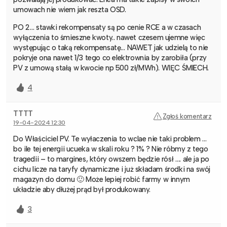
umowach nie wiem jak reszta OSD.
PO 2… stawki rekompensaty są po cenie RCE a w czasach
wyłączenia to śmieszne kwoty.. nawet czesem ujemne więc
występując o taką rekompensatę… NAWET jak udzielą to nie
pokryje ona nawet 1/3 tego co elektrownia by zarobiła (przy
PV z umową stałą w kwocie np 500 zł/MWh). WIĘC ŚMIECH.
4
TTTT
Zgłoś komentarz
19-04-2024 12:30
Do Właściciel PV. Te wyłaczenia to wclae nie taki problem …
bo ile tej energii ucueka w skali roku ? 1% ? Nie róbmy z tego
tragedii – to margines, który owszem będzie rósł …. ale ja po
cichu licze na taryfy dynamiczne i już składam środki na swój
magazyn do domu 🙂 Może lepiej robić farmy w innym
układzie aby dłużej prąd był produkowany.
3