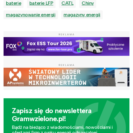
baterie
baterie LFP
CATL
Chiny
magazynowanie energii
magazyny energii
REKLAMA
REKLAMA
Zapisz się do newslettera
Gramwzielone.pl!
Bądź na bieżąco z wiadomościami, nowościami i
ofertami firm z rynku energii odnawialnej.