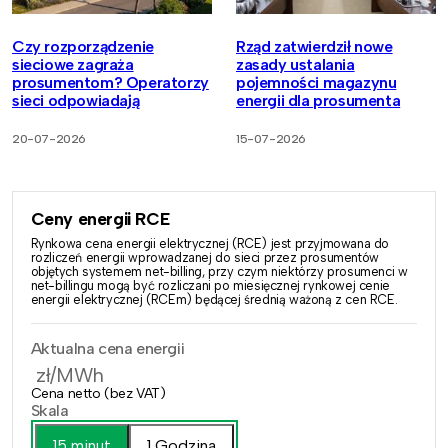
Czy rozporządzenie
Rząd zatwierdził nowe
sieciowe zagraża
zasady ustalania
prosumentom? Operatorzy
pojemności magazynu
sieci odpowiadają
energii dla prosumenta
20-07-2026
15-07-2026
Ceny energii RCE
Rynkowa cena energii elektrycznej (RCE) jest przyjmowana do
rozliczeń energii wprowadzanej do sieci przez prosumentów
objętych systemem net-billing, przy czym niektórzy prosumenci w
net-billingu mogą być rozliczani po miesięcznej rynkowej cenie
energii elektrycznej (RCEm) będącej średnią ważoną z cen RCE.
Aktualna cena energii
zł/MWh
Cena netto (bez VAT)
Skala
15 minut
1 Godzina