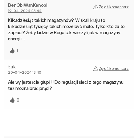
BenObiWanKenobi
Zgłoś komentarz
19-04-2024 23:44
Kilkadziesiąt takich magazynów? W skali kraju to
kilkadziesiąt tysięcy takich może być mało. Tylko kto za to
zapłaci? Żeby ludzie w Boga tak wierzyli jak w magazyny
energii….
1
Łuki
Zgłoś komentarz
20-04-2024 13:40
Ale wy jesteście głupi !! Do regulacji sieci z tego magazynu
też można brać prąd ?
0