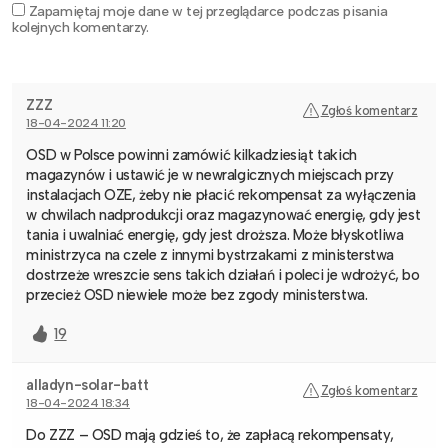
Zapamiętaj moje dane w tej przeglądarce podczas pisania
kolejnych komentarzy.
ZZZ
Zgłoś komentarz
18-04-2024 11:20
OSD w Polsce powinni zamówić kilkadziesiąt takich
magazynów i ustawić je w newralgicznych miejscach przy
instalacjach OZE, żeby nie płacić rekompensat za wyłączenia
w chwilach nadprodukcji oraz magazynować energię, gdy jest
tania i uwalniać energię, gdy jest droższa. Może błyskotliwa
ministrzyca na czele z innymi bystrzakami z ministerstwa
dostrzeże wreszcie sens takich działań i poleci je wdrożyć, bo
przecież OSD niewiele może bez zgody ministerstwa.
19
alladyn-solar-batt
Zgłoś komentarz
18-04-2024 18:34
Do ZZZ – OSD mają gdzieś to, że zapłacą rekompensaty,