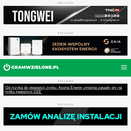
REKLAMA
REKLAMA
REKLAMA
Od ryzyka do gwarancji zysku. Asona Energy zmienia zasady gry na
rynku inwestycji OZE
REKLAMA