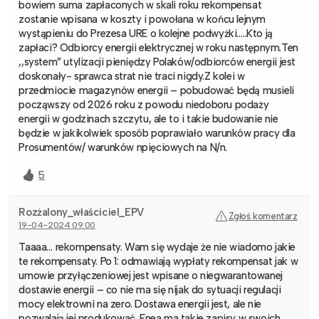
bowiem suma zapłaconych w skali roku rekompensat
zostanie wpisana w koszty i powołana w końcu lejnym
wystąpieniu do Prezesa URE o kolejne podwyżki…..Kto ją
zapłaci? Odbiorcy energii elektrycznej w roku następnym.Ten
,,system” utylizacji pieniędzy Polaków/odbiorców energii jest
doskonały- sprawca strat nie traci nigdy.Z kolei w
przedmiocie magazynów energii – pobudować będą musieli
począwszy od 2026 roku z powodu niedoboru podaży
energii w godzinach szczytu, ale to i takie budowanie nie
będzie w jakikolwiek sposób poprawiało warunków pracy dla
Prosumentów/ warunków npięciowych na N/n.
5
Rozżalony_właściciel_EPV
Zgłoś komentarz
19-04-2024 09:00
Taaaa… rekompensaty. Wam się wydaje że nie wiadomo jakie
te rekompensaty. Po 1: odmawiają wypłaty rekompensat jak w
umowie przyłączeniowej jest wpisane o niegwarantowanej
dostawie energii – co nie ma się nijak do sytuacji regulacji
mocy elektrowni na zero. Dostawa energii jest, ale nie
pozwalają jej produkować. Enea ma takie zapisy w swoich