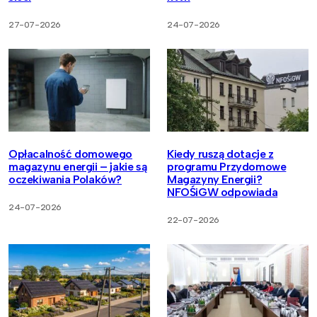
27-07-2026
24-07-2026
Opłacalność domowego
Kiedy ruszą dotacje z
magazynu energii – jakie są
programu Przydomowe
oczekiwania Polaków?
Magazyny Energii?
NFOŚiGW odpowiada
24-07-2026
22-07-2026