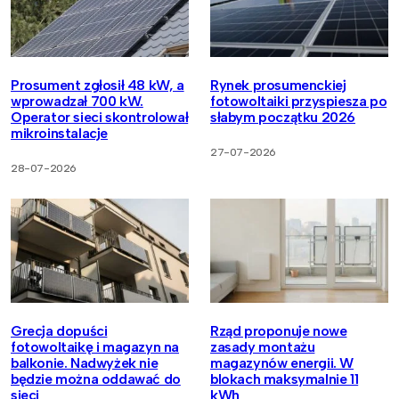
Prosument zgłosił 48 kW, a
Rynek prosumenckiej
wprowadzał 700 kW.
fotowoltaiki przyspiesza po
Operator sieci skontrolował
słabym początku 2026
mikroinstalacje
27-07-2026
28-07-2026
Grecja dopuści
Rząd proponuje nowe
fotowoltaikę i magazyn na
zasady montażu
balkonie. Nadwyżek nie
magazynów energii. W
będzie można oddawać do
blokach maksymalnie 11
sieci
kWh