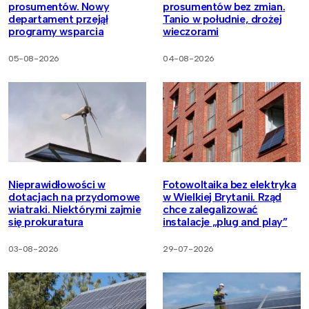
prosumentów. Nowy
prosumentów bez zmian.
departament przejął
Tanio w południe, drożej
programy wsparcia
wieczorami
05-08-2026
04-08-2026
Nieprawidłowości w
Fotowoltaika bez elektryka
dotacjach na przydomowe
w Wielkiej Brytanii. Rząd
wiatraki. Niektórymi zajmie
chce zalegalizować
się prokuratura
instalacje „plug and play”
03-08-2026
29-07-2026