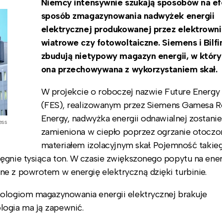
Niemcy intensywnie szukają sposobów na e
sposób zmagazynowania nadwyżek energii
elektrycznej produkowanej przez elektrown
wiatrowe czy fotowoltaiczne. Siemens i Bilfi
zbudują nietypowy magazyn energii, w któr
ona przechowywana z wykorzystaniem skał.
W projekcie o roboczej nazwie Future Energy
(FES), realizowanym przez Siemens Gamesa 
Energy, nadwyżka energii odnawialnej zostanie
ess
zamieniona w ciepło poprzez ogrzanie otocz
materiałem izolacyjnym skał. Pojemność takie
ęgnie tysiąca ton. W czasie zwiększonego popytu na ene
e z powrotem w energię elektryczną dzięki turbinie.
nologiom magazynowania energii elektrycznej brakuje
ogia ma ją zapewnić.