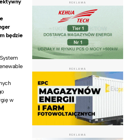
fektywny
REKLAMA
ie
nger
ym będzie
 System
Renewable
REKLAMA
onych
go
rgię w
REKLAMA