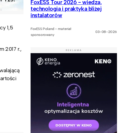
FoxESS Tour 2026 - wiedza,
technologia i praktyka bliżej
instalatorów
cy 1,5
FoxESS Poland - materiał
03-08-2026
sponsorowany
 2017 r.,
REKLAMA
zwalającą
artości