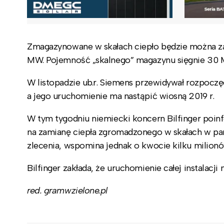
Zmagazynowane w skałach ciepło będzie można zam
MW. Pojemność „skalnego” magazynu sięgnie 30 M
W listopadzie ub.r. Siemens przewidywał rozpoczę
a jego uruchomienie ma nastąpić wiosną 2019 r.
W tym tygodniu niemiecki koncern Bilfinger poin
na zamianę ciepła zgromadzonego w skałach w parę,
zlecenia, wspomina jednak o kwocie kilku milionó
Bilfinger zakłada, że uruchomienie całej instalacji 
red. gramwzielone.pl