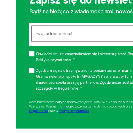
Bądź na bieżąco z wiadomościami, nowościa
Oświadczam, że zapoznałam/em się i akceptuję treść Re
Polityką prywatności. *
Zgadzam się na otrzymywanie na podany adres e-mail i
Gramwzielone.pl, spółki E-MAGAZYNY sp. z o.o., w tym
działalności spółki oraz jej partnerów. Zgoda może zo
szczegóły w Regulaminie. *
Administratorem danych osobowych jest E-MAGAZYNY sp. z o.o. z si
Warszawa. Więcej informacji o przetwarzaniu danych osobowych oraz
Regulaminie
oraz w
Polityce prywatności
.