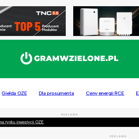
Giełda OZE
Dla prosumenta
Ceny energii RCE
E
REKLAMA
na rynku inwestycji OZE
REKLAMA