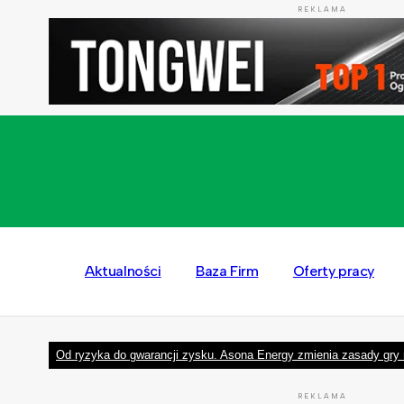
REKLAMA
Aktualności
Baza Firm
Oferty pracy
Od ryzyka do gwarancji zysku. Asona Energy zmienia zasady gry 
REKLAMA