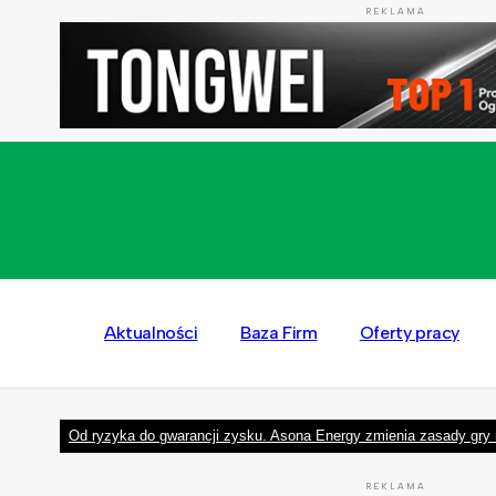
REKLAMA
Aktualności
Baza Firm
Oferty pracy
Od ryzyka do gwarancji zysku. Asona Energy zmienia zasady gry 
REKLAMA