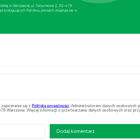
edzibą w Warszawie, ul. Szturmowa 2, 02-678
 przysługujących Państwu prawach znajduje się w
 zapoznanie się z
Polityką prywatności
. Administratorem danych osobowych j
78 Warszawa. Więcej informacji o przetwarzaniu danych osobowych oraz przy
Dodaj komentarz