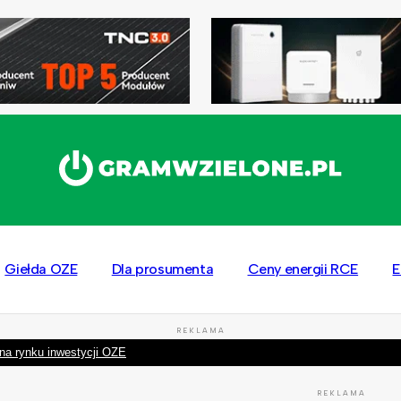
Giełda OZE
Dla prosumenta
Ceny energii RCE
E
REKLAMA
na rynku inwestycji OZE
REKLAMA