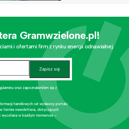
tera Gramwzielone.pl!
mi i ofertami firm z rynku energii odnawialnej.
Zapisz się
gulaminu oraz zapoznałam/em się z
nformacji handlowych od wydawcy portalu
 w formie newslettera, dotyczących
stać wycofana w każdym momencie –