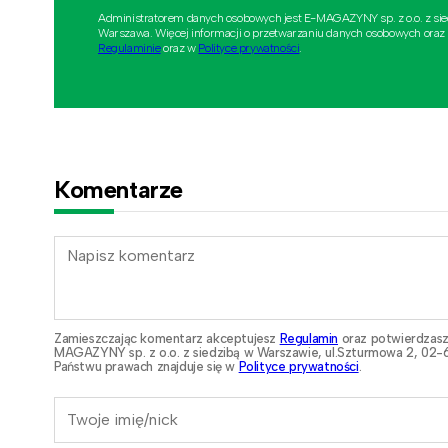
Administratorem danych osobowych jest E-MAGAZYNY sp. z o.o. z si
Warszawa. Więcej informacji o przetwarzaniu danych osobowych oraz
Regulaminie
oraz w
Polityce prywatności
.
Komentarze
Zamieszczając komentarz akceptujesz
Regulamin
oraz potwierdzasz
MAGAZYNY sp. z o.o. z siedzibą w Warszawie, ul.Szturmowa 2, 02-6
Państwu prawach znajduje się w
Polityce prywatności
.