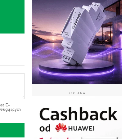
REKLAMA
est E-
sługujących