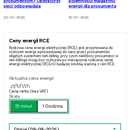
prosumentom? Operatorzy
pojemności magazynu
sieci odpowiadają
energii dla prosumenta
20-07-2026
15-07-2026
Ceny energii RCE
Rynkowa cena energii elektrycznej (RCE) jest przyjmowana do
rozliczeń energii wprowadzanej do sieci przez prosumentów
objętych systemem net-billing, przy czym niektórzy prosumenci w
net-billingu mogą być rozliczani po miesięcznej rynkowej cenie
energii elektrycznej (RCEm) będącej średnią ważoną z cen RCE.
Aktualna cena energii
zł/MWh
Cena netto (bez VAT)
Skala
15 minut
1 Godzina
Dzisiaj
(08-08-2026)