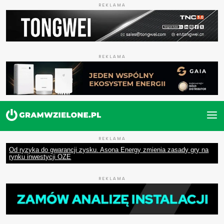
REKLAMA
REKLAMA
REKLAMA
Od ryzyka do gwarancji zysku. Asona Energy zmienia zasady gry na
rynku inwestycji OZE
REKLAMA