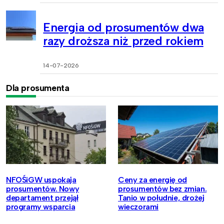
Energia od prosumentów dwa
razy droższa niż przed rokiem
14-07-2026
Dla prosumenta
NFOŚiGW uspokaja
Ceny za energię od
prosumentów. Nowy
prosumentów bez zmian.
departament przejął
Tanio w południe, drożej
programy wsparcia
wieczorami