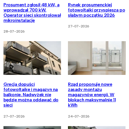
Prosument zgłosił 48 kW, a
Rynek prosumenckiej
wprowadzał 700 kW.
fotowoltaiki przyspiesza po
Operator sieci skontrolował
słabym początku 2026
mikroinstalacje
27-07-2026
28-07-2026
Grecja dopuści
Rząd proponuje nowe
fotowoltaikę i magazyn na
zasady montażu
balkonie. Nadwyżek nie
magazynów energii. W
będzie można oddawać do
blokach maksymalnie 11
sieci
kWh
27-07-2026
24-07-2026