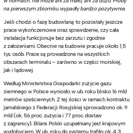
w normach: nie może ani za mało, ani za dużo. Próby
na pierwszym zbiorniku wypadły bardzo pozytywnie.
Jeśli chodzi o fazę budowlaną to pozostały jeszcze
prace wykończeniowe oraz sprawdzenie, czy cała
instalacja funkcjonuje bez zarzutu i zgodnie
z założeniami. Obecnie na budowie pracuje około 1,5
tys. osób. Prace są prowadzone na wszystkich
obszarach terminalu – zarówno w części morskiej,
jak i lądowej.
Według Ministerstwa Gospodarki zużycie gazu
ziemnego w Polsce wyniosło w ub. roku blisko 16 mld
metrów sześciennych. Z tej ilości w ramach kontraktu
jamalskiego z Federacji Rosyjskiej sprowadzono ok. 9
mld (ok. 56 proc. zużycia i 77 proc. dostaw
z zagranicy). Bilans Polski uzupełniany jest krajowym
wydobyciem. W ub. roku do systemu trafiło ok. 4,3