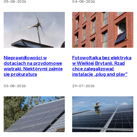
05-08-2026
04-08-2026
Nieprawidłowości w
Fotowoltaika bez elektryka
dotacjach na przydomowe
w Wielkiej Brytanii. Rząd
wiatraki. Niektórymi zajmie
chce zalegalizować
się prokuratura
instalacje „plug and play”
03-08-2026
29-07-2026