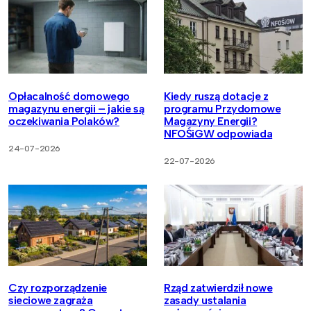
Opłacalność domowego
Kiedy ruszą dotacje z
magazynu energii – jakie są
programu Przydomowe
oczekiwania Polaków?
Magazyny Energii?
NFOŚiGW odpowiada
24-07-2026
22-07-2026
Czy rozporządzenie
Rząd zatwierdził nowe
sieciowe zagraża
zasady ustalania