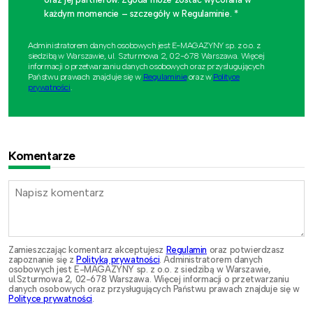
każdym momencie – szczegóły w Regulaminie. *
Administratorem danych osobowych jest E-MAGAZYNY sp. z o.o. z
siedzibą w Warszawie, ul. Szturmowa 2, 02-678 Warszawa. Więcej
informacji o przetwarzaniu danych osobowych oraz przysługujących
Państwu prawach znajduje się w
Regulaminie
oraz w
Polityce
prywatności
.
Komentarze
Zamieszczając komentarz akceptujesz
Regulamin
oraz potwierdzasz
zapoznanie się z
Polityką prywatności
. Administratorem danych
osobowych jest E-MAGAZYNY sp. z o.o. z siedzibą w Warszawie,
ul.Szturmowa 2, 02-678 Warszawa. Więcej informacji o przetwarzaniu
danych osobowych oraz przysługujących Państwu prawach znajduje się w
Polityce prywatności
.