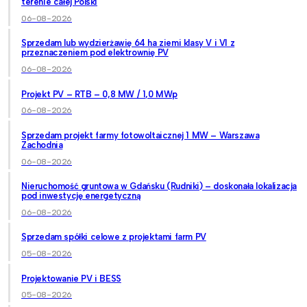
terenie całej Polski
06-08-2026
Sprzedam lub wydzierżawię 64 ha ziemi klasy V i VI z
przeznaczeniem pod elektrownię PV
06-08-2026
Projekt PV – RTB – 0,8 MW / 1,0 MWp
06-08-2026
Sprzedam projekt farmy fotowoltaicznej 1 MW – Warszawa
Zachodnia
06-08-2026
Nieruchomość gruntowa w Gdańsku (Rudniki) – doskonała lokalizacja
pod inwestycję energetyczną
06-08-2026
Sprzedam spółki celowe z projektami farm PV
05-08-2026
Projektowanie PV i BESS
05-08-2026