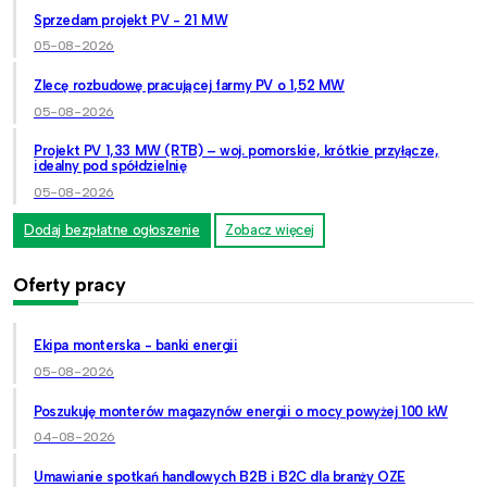
Sprzedam projekt PV - 21 MW
05-08-2026
Zlecę rozbudowę pracującej farmy PV o 1,52 MW
05-08-2026
Projekt PV 1,33 MW (RTB) – woj. pomorskie, krótkie przyłącze,
idealny pod spółdzielnię
05-08-2026
Dodaj bezpłatne ogłoszenie
Zobacz więcej
Oferty pracy
Ekipa monterska - banki energii
05-08-2026
Poszukuję monterów magazynów energii o mocy powyżej 100 kW
04-08-2026
Umawianie spotkań handlowych B2B i B2C dla branży OZE