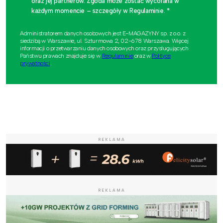
oraz jej partnerów. Zgoda może zostać wycofana w
każdym momencie – szczegóły w Regulaminie. *
Administratorem danych osobowych jest E-MAGAZYNY sp. z o.o. z
siedzibą w Warszawie, ul. Szturmowa 2, 02-678 Warszawa. Więcej
informacji o przetwarzaniu danych osobowych oraz przysługujących
Państwu prawach znajduje się w
Regulaminie
oraz w
Polityce
prywatności
.
REKLAMA
REKLAMA