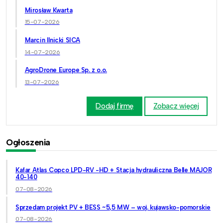
Mirosław Kwarta
15-07-2026
Marcin Ilnicki SICA
14-07-2026
AgroDrone Europe Sp. z o.o.
13-07-2026
Dodaj firmę
Zobacz więcej
Ogłoszenia
Kafar Atlas Copco LPD-RV -HD + Stacja hydrauliczna Belle MAJOR
40-140
07-08-2026
Sprzedam projekt PV + BESS ~5,5 MW – woj. kujawsko-pomorskie
07-08-2026