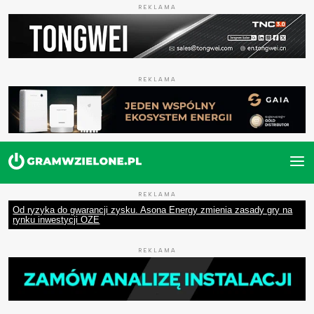
REKLAMA
REKLAMA
REKLAMA
Od ryzyka do gwarancji zysku. Asona Energy zmienia zasady gry na
rynku inwestycji OZE
REKLAMA