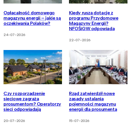
Opłacalność domowego
Kiedy ruszą dotacje z
magazynu energii – jakie są
programu Przydomowe
oczekiwania Polaków?
Magazyny Energii?
NFOŚiGW odpowiada
24-07-2026
22-07-2026
Czy rozporządzenie
Rząd zatwierdził nowe
sieciowe zagraża
zasady ustalania
prosumentom? Operatorzy
pojemności magazynu
sieci odpowiadają
energii dla prosumenta
20-07-2026
15-07-2026