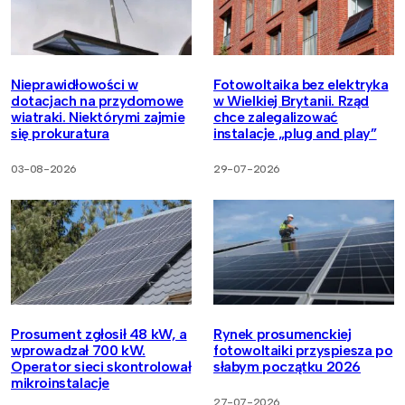
Nieprawidłowości w
Fotowoltaika bez elektryka
dotacjach na przydomowe
w Wielkiej Brytanii. Rząd
wiatraki. Niektórymi zajmie
chce zalegalizować
się prokuratura
instalacje „plug and play”
03-08-2026
29-07-2026
Prosument zgłosił 48 kW, a
Rynek prosumenckiej
wprowadzał 700 kW.
fotowoltaiki przyspiesza po
Operator sieci skontrolował
słabym początku 2026
mikroinstalacje
27-07-2026