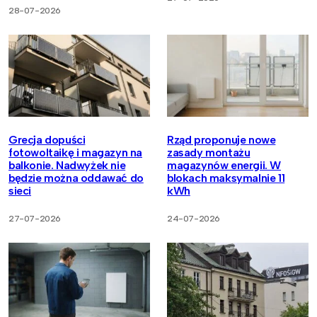
28-07-2026
Grecja dopuści
Rząd proponuje nowe
fotowoltaikę i magazyn na
zasady montażu
balkonie. Nadwyżek nie
magazynów energii. W
będzie można oddawać do
blokach maksymalnie 11
sieci
kWh
27-07-2026
24-07-2026