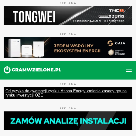
REKLAMA
REKLAMA
REKLAMA
Od ryzyka do gwarancji zysku. Asona Energy zmienia zasady gry na
rynku inwestycji OZE
REKLAMA