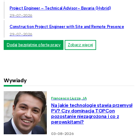
Project Engineer – Technical Advisor– Bavaria (Hybrid)
29-07-2026
Construction Project Engineer with Site and Remote Presence
29-07-2026
Dodaj bezpłatnie ofertę pracy
Zobacz więcej
Wywiady
Francesco Liuzza, JA
Na jakie technologie stawia przemysł
PV? Czy dominacja TOPCon
pozostanie niezagrożona i co z
perowskitami?
03-08-2026