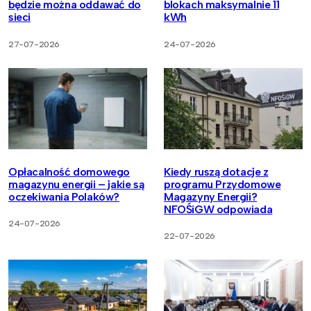
będzie można oddawać do
blokach maksymalnie 11
sieci
kWh
27-07-2026
24-07-2026
Opłacalność domowego
Kiedy ruszą dotacje z
magazynu energii – jakie są
programu Przydomowe
oczekiwania Polaków?
Magazyny Energii?
NFOŚiGW odpowiada
24-07-2026
22-07-2026