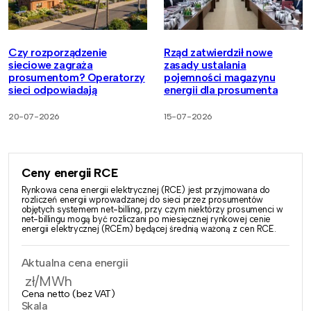
Czy rozporządzenie
Rząd zatwierdził nowe
sieciowe zagraża
zasady ustalania
prosumentom? Operatorzy
pojemności magazynu
sieci odpowiadają
energii dla prosumenta
20-07-2026
15-07-2026
Ceny energii RCE
Rynkowa cena energii elektrycznej (RCE) jest przyjmowana do
rozliczeń energii wprowadzanej do sieci przez prosumentów
objętych systemem net-billing, przy czym niektórzy prosumenci w
net-billingu mogą być rozliczani po miesięcznej rynkowej cenie
energii elektrycznej (RCEm) będącej średnią ważoną z cen RCE.
Aktualna cena energii
zł/MWh
Cena netto (bez VAT)
Skala