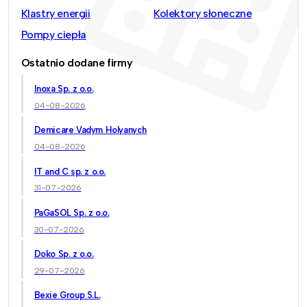
Klastry energii
Kolektory słoneczne
Pompy ciepła
Ostatnio dodane firmy
Inoxa Sp. z o.o.
04-08-2026
Demicare Vadym Holyanych
04-08-2026
IT and C sp. z o.o.
31-07-2026
PaGaSOL Sp. z o.o.
30-07-2026
Doko Sp. z o.o.
29-07-2026
Bexie Group S.L.