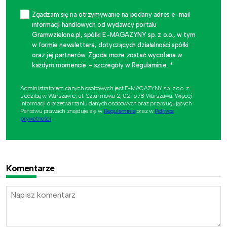
Zgadzam się na otrzymywanie na podany adres e-mail
informacji handlowych od wydawcy portalu
Gramwzielone.pl, spółki E-MAGAZYNY sp. z o.o., w tym
w formie newslettera, dotyczących działalności spółki
oraz jej partnerów. Zgoda może zostać wycofana w
każdym momencie – szczegóły w Regulaminie. *
Administratorem danych osobowych jest E-MAGAZYNY sp. z o.o. z
siedzibą w Warszawie, ul. Szturmowa 2, 02-678 Warszawa. Więcej
informacji o przetwarzaniu danych osobowych oraz przysługujących
Państwu prawach znajduje się w
Regulaminie
oraz w
Polityce
prywatności
.
Komentarze