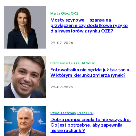
Marta Głód, OX2
Mosty szynowe – szansa na
przyłączenie czy dodatkowe ryzyko
dla inwestorów z rynku OZE?
29-07-2026
Francesco Liuzza, JA Solar
Fotowoltaika nie będzie już tak tania.
W którym kierunku zmierza rynek?
22-07-2026
Paweł Lachman, PORT PC
Dobra pompa ciepła to nie wszystko.
Co jest potrzebne, aby zapewniła
niskie rachunki?