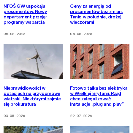
NFOŚiGW uspokaja
Ceny za energię od
prosumentów. Nowy
prosumentów bez zmian.
departament przejął
Tanio w południe, drożej
programy wsparcia
wieczorami
05-08-2026
04-08-2026
Nieprawidłowości w
Fotowoltaika bez elektryka
dotacjach na przydomowe
w Wielkiej Brytanii. Rząd
wiatraki. Niektórymi zajmie
chce zalegalizować
się prokuratura
instalacje „plug and play”
03-08-2026
29-07-2026