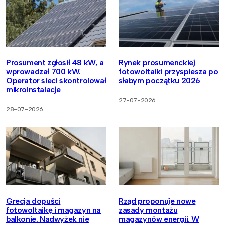
Prosument zgłosił 48 kW, a
Rynek prosumenckiej
wprowadzał 700 kW.
fotowoltaiki przyspiesza po
Operator sieci skontrolował
słabym początku 2026
mikroinstalacje
27-07-2026
28-07-2026
Grecja dopuści
Rząd proponuje nowe
fotowoltaikę i magazyn na
zasady montażu
balkonie. Nadwyżek nie
magazynów energii. W