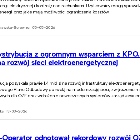
rgii elektrycznej i kontrolę nad rachunkami. Użytkownicy mogą sprawdzi
 energii oraz jakie mają możliwości ograniczenia kosztów.
prawska-Borowiec
05-05-2026
strybucja z ogromnym wsparciem z KPO. 
na rozwój sieci elektroenergetycznej
cja pozyskała prawie 1,4 mld zł na rozwój infrastruktury elektroenergety
ajowego Planu Odbudowy pozwolą na modernizację sieci, zwiększenie 
owych dla OZE oraz wdrożenie nowoczesnych systemów zarządzania en
ka
13-03-2026
-Operator odnotował rekordowy rozwój O