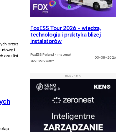
FoxESS Tour 2026 - wiedza,
technologia i praktyka bliżej
instalatorów
nych przez
budowę i
FoxESS Poland - materiał
 oraz linii
03-08-2026
sponsorowany
REKLAMA
nych
 etap