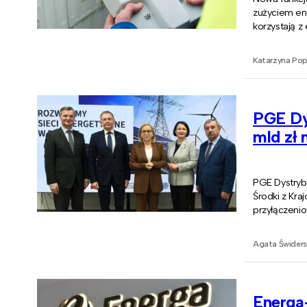
zużyciem ene
korzystają z
Katarzyna Po
PGE Dy
mld zł 
PGE Dystrybu
Środki z Kr
przyłączeni
Agata Świders
Energa