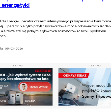
j energetyki
ł dla Energi-Operator czasem intensywnego przyspieszenia transformac
j. Operator nie tylko przyłączył rekordowe moce odnawialnych źródeł e
le także stał się jednym z głównych animatorów rozwoju spółdzielni
ych.
ka
05-03-2026
REKLAMA
REKLAMA