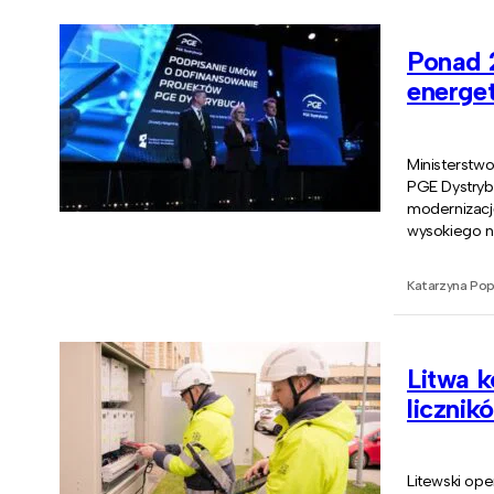
Ponad 2
energe
Ministerstw
PGE Dystrybu
modernizację
wysokiego n
Katarzyna Po
Litwa k
licznik
Litewski op