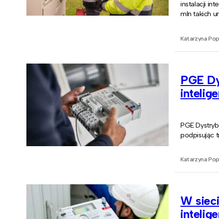
instalacji i
mln takich u
Katarzyna Po
PGE Dys
intelige
PGE Dystrybu
podpisując 
Katarzyna Po
W siec
intelig