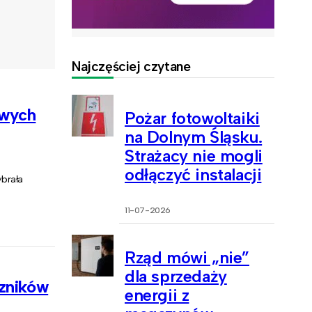
Najczęściej czytane
owych
Pożar fotowoltaiki
na Dolnym Śląsku.
Strażacy nie mogli
odłączyć instalacji
brała
11-07-2026
Rząd mówi „nie”
dla sprzedaży
czników
energii z