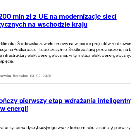
00 mln zł z UE na modernizację sieci
tycznych na wschodzie kraju
o Klimatu i Środowiska zawarło umowy na wsparcie projektów realizowa
cja na Podkarpaciu i Lubelszczyźnie. Środki zostaną przeznaczone na 
 infrastruktury elektroenergetycznej, w tym stacji elektroenergetycznych
apięcia.
prawska-Borowiec
03-02-2026
ończy pierwszy etap wdrażania inteligent
ów energii
erator systemu dystrybucyjnego wraz z końcem roku zakończył pierwszy