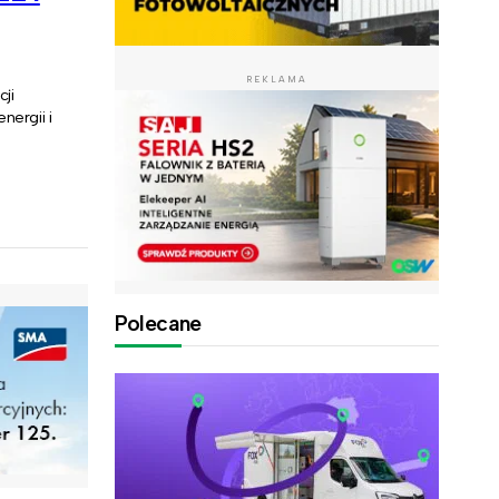
REKLAMA
ji
nergii i
Polecane