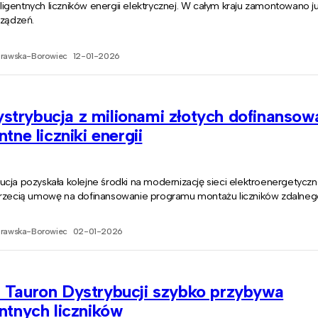
nteligentnych liczników energii elektrycznej. W całym kraju zamontowano ju
rządzeń.
prawska-Borowiec
12-01-2026
trybucja z milionami złotych dofinansow
ntne liczniki energii
cja pozyskała kolejne środki na modernizację sieci elektroenergetyczn
trzecią umowę na dofinansowanie programu montażu liczników zdalnego
prawska-Borowiec
02-01-2026
i Tauron Dystrybucji szybko przybywa
entnych liczników