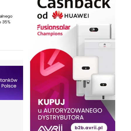
dalnego
To 35%