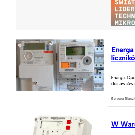
Energa
licznik
Energa-Oper
dostawców n
Barbara Blacz
W Wars