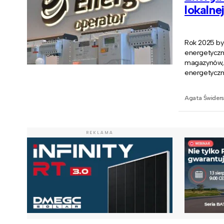
lokalne
Rok 2025 by
energetyczne
magazynów, a
energetyczn
Agata Świders
REKLAMA