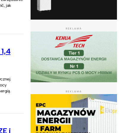
ć, jak
REKLAMA
1,4
cznej.
mocy
ergią.
REKLAMA
ZE i