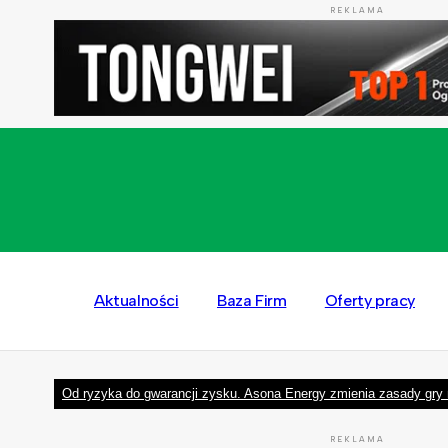
REKLAMA
Aktualności
Baza Firm
Oferty pracy
Od ryzyka do gwarancji zysku. Asona Energy zmienia zasady gry 
REKLAMA