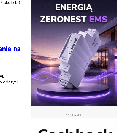
ż około 1,3
ania na
ej,
 odczytu...
REKLAMA