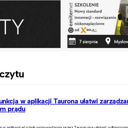
dczytu
nkcja w aplikacji Taurona ułatwi zarządza
em prądu
a w aplikacji eLicznik wprowadzona przez Tauron ma ułatwić odbiorcom