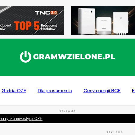
Giełda OZE
Dla prosumenta
Ceny energii RCE
E
REKLAMA
na rynku inwestycji OZE
REKLAMA